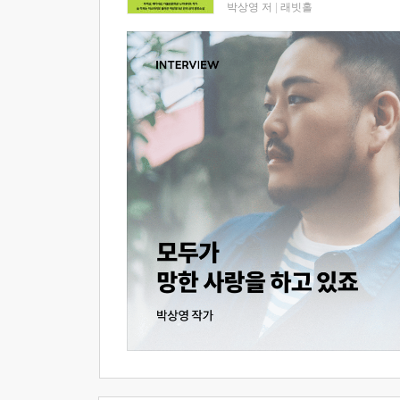
박상영 저
|
래빗홀