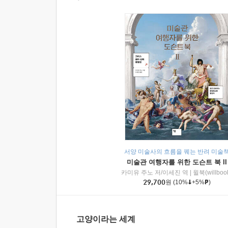
서양 미술사의 흐름을 꿰는 반려 미술
미술관 여행자를 위한 도슨트 북 II
카미유 주노 저/이세진 역
|
윌북(willboo
29,700
원
(10%
+5%
)
고양이라는 세계