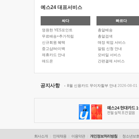
예스24 대표서비스
싸다
빠르다
영원한 YES포인트
총알배송
무료배송+추가적립
총알검색
신규회원 혜택
매장 픽업 서비스
중고샵/바이백
알림 신청 안내
제휴카드 안내
모바일 서비스
애드온
간편결제 서비스
공지사항
8월 신용카드 무이자할부 안내
2026-08-01
회사소개
인재채용
이용약관
개인정보처리방침
청소년보