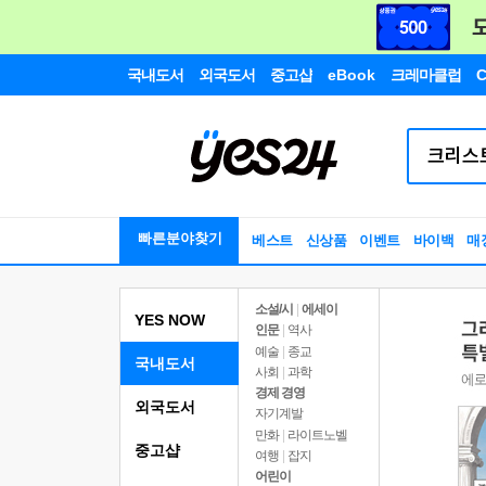
국내도서
외국도서
중고샵
eBook
크레마클럽
C
빠른분야찾기
베스트
신상품
이벤트
바이백
매
소설/시
|
에세이
YES NOW
인문
|
역사
예술
|
종교
국내도서
사회
|
과학
경제 경영
외국도서
자기계발
만화
|
라이트노벨
중고샵
여행
|
잡지
어린이