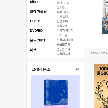
eBook
유아
|
전집
청소년
크레마클럽
요리
|
육아
가정 살림
CD/LP
건강 취미
대학교재
DVD/BD
국어와 외국어
IT 모바일
수험서 자격증
문구/GIFT
초등참고서
중등참고서
티켓
나민애 7문 
고등참고서
그래제본소
1
/5