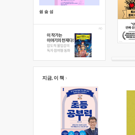
쉼 숨 섬
지금, 이 책