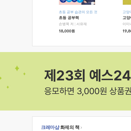
초등 공부 습관의 모든 것
고양
초등 공부력
고양
손병목 저
|
서유재
이미
18,000
원
19,8
크레마샵
화제의 책