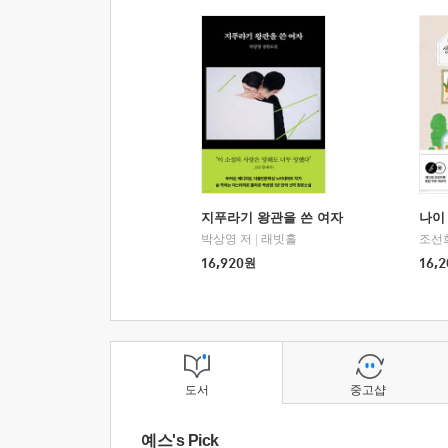
지푸라기 왕관을 쓴 여자
나이 
박상영 저
|
래빗홀
조선
16,920
원
16,2
도서
중고샵
예스's Pick