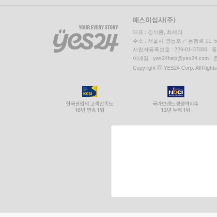
대표 : 김석환, 최세라
주소 : 서울시 영등포구 은행로 11,
사업자등록번호 : 229-81-37000 
이메일 : yes24help@yes24.c
Copyright ⓒ YES24 Corp. All Right