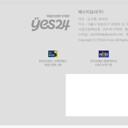
대표 : 김석환, 최세라
주소 : 서울시 영등포구 은행로 11,
사업자등록번호 : 229-81-37000 
이메일 : yes24help@yes24.c
Copyright ⓒ YES24 Corp. All Right