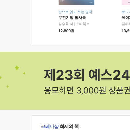
손으로 읽고 쓰는 명작
로그
무진기행 필사북
AI
김승옥 저
|
스타북스
김혜
19,800
원
13,5
크레마샵
화제의 책