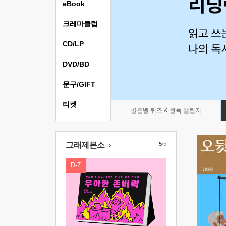
eBook
크레마클럽
CD/LP
DVD/BD
문구/GIFT
티켓
골든벨 퀴즈 & 완독 챌린지
그래제본소
5
/5
D-7