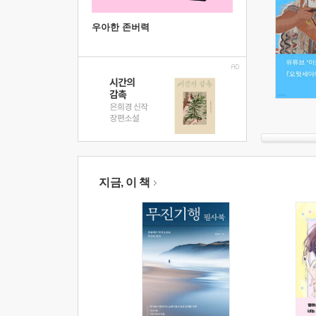
우아한 존버력
지금, 이 책