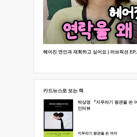
헤어진 연인과 재회하고 싶어요 | 러브픽션 EP.2
카드뉴스로 보는 책
박상영 『지푸라기 왕관을 쓴 
인터뷰
지푸라기 왕관을 쓴 여자