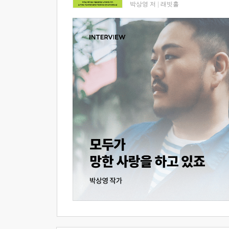
박상영 저
|
래빗홀