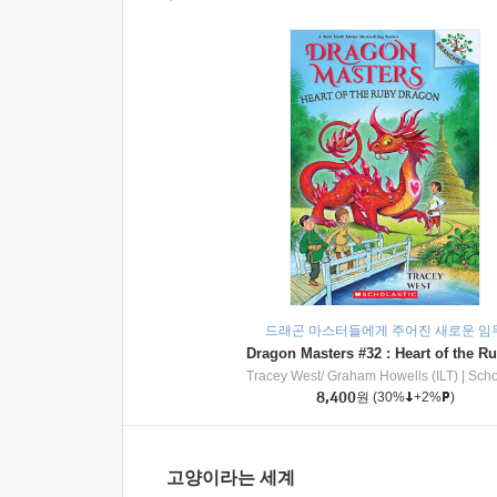
드래곤 마스터들에게 주어진 새로운 임
Tracey West/ Graham Howells (ILT)
|
Scholasti
8,400
원
(30%
+2%
)
고양이라는 세계