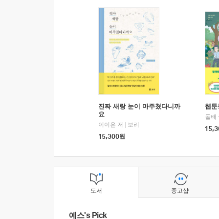
진짜 새랑 눈이 마주쳤다니까
웹툰
요
돌배
이이은 저
|
보리
15,3
15,300
원
도서
중고샵
예스's Pick