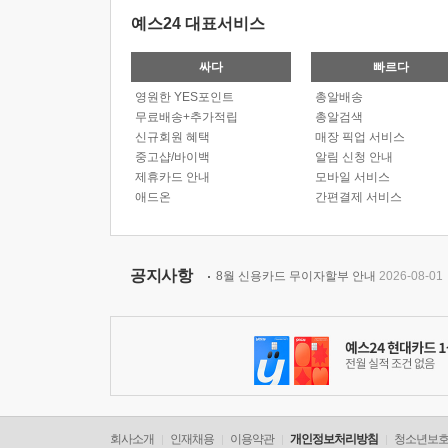
예스24 대표서비스
싸다
빠르다
영원한 YES포인트
총알배송
무료배송+추가적립
총알검색
신규회원 혜택
매장 픽업 서비스
중고샵/바이백
알림 신청 안내
제휴카드 안내
모바일 서비스
애드온
간편결제 서비스
공지사항
8월 신용카드 무이자할부 안내
2026-08-01
회사소개
인재채용
이용약관
개인정보처리방침
청소년보