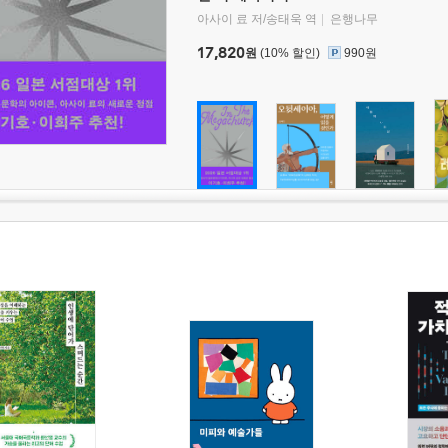
아사이 료 저/송태욱 역
은행나무
17,820
원
(10% 할인)
990원