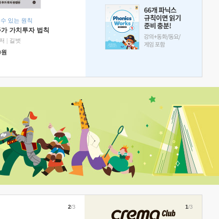
 수 있는 원칙
주가 가치투자 법칙
저
|
길벗
0
원
2
/3
1
/3