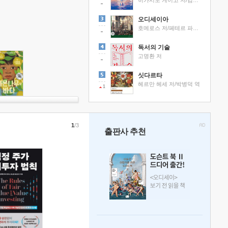
히가시노 게이고 저/김선영 역
오디세이아
호메로스 저/페테르 파울 루벤스 그림/박문재 역
독서의 기술
고명환 저
싯다르타
헤르만 헤세 저/박병덕 역
1
1
/3
출판사 추천