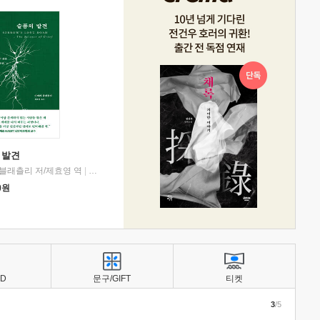
 발견
블래츨리 저/제효영 역
|
디플롯
0
원
BD
문구/GIFT
티켓
3
/5