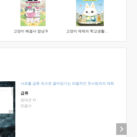
고양이 해결사 깜냥 9
고양이 제제의 학교생활 1 : 초등학생이 이렇게 힘들 줄이야
서로를 급류 속으로 끌어당기는 파멸적인 첫사랑과의 재회
급류
정대건 저
민음사