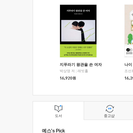
지푸라기 왕관을 쓴 여자
나이 
박상영 저
|
래빗홀
조선
16,920
원
16,2
도서
중고샵
예스's Pick