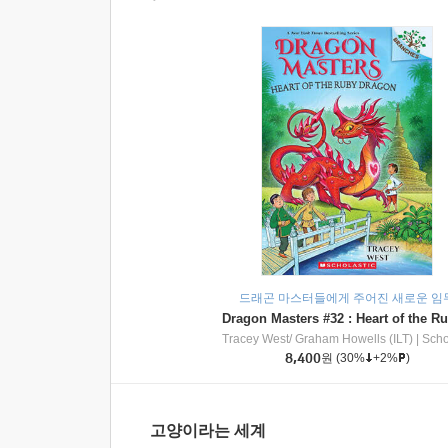
드래곤 마스터들에게 주어진 새로운 임
Tracey West/ Graham Howells (ILT)
|
Scholasti
8,400
원
(30%
+2%
)
고양이라는 세계