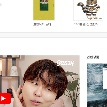
는
고양이의 노래
100만 번 산 고양이
관련상품