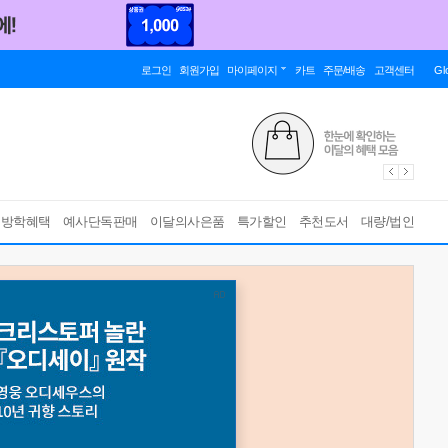
로그인
회원가입
마이페이지
카트
주문/배송
고객센터
Gl
름방학혜택
예사단독판매
이달의사은품
특가할인
추천도서
대량/법인