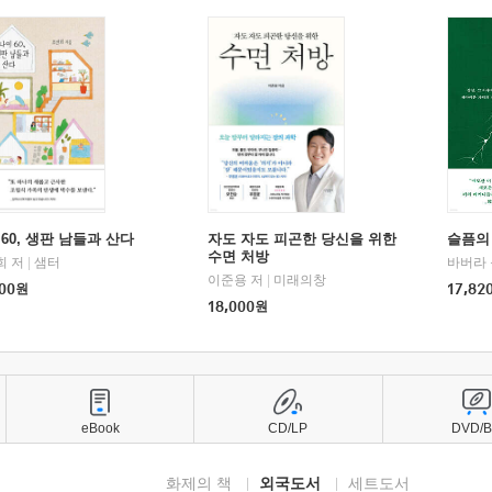
60, 생판 남들과 산다
자도 자도 피곤한 당신을 위한
슬픔의
수면 처방
희 저
|
샘터
바버라 
이준용 저
|
미래의창
00
원
17,82
18,000
원
eBook
CD/LP
DVD/
화제의 책
외국도서
세트도서