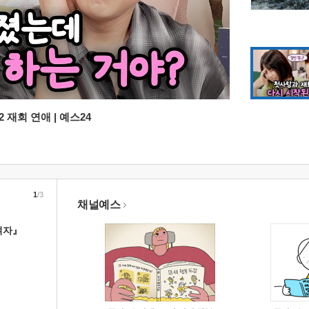
 재회 연애 | 예스24
1
/3
채널예스
여자』