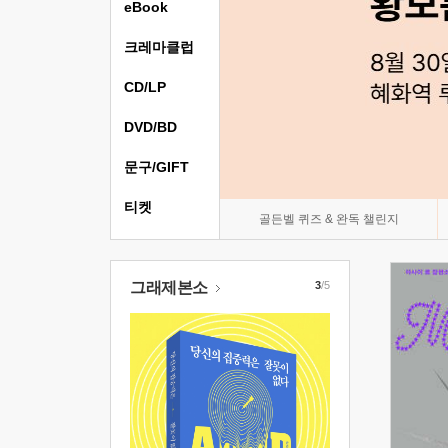
eBook
크레마클럽
CD/LP
DVD/BD
문구/GIFT
티켓
골든벨 퀴즈 & 완독 챌린지
그래제본소
3
/5