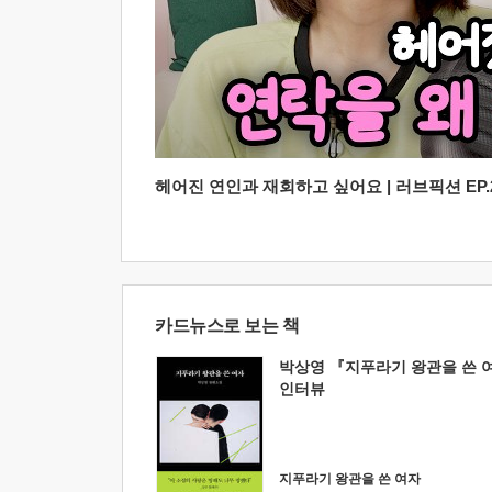
헤어진 연인과 재회하고 싶어요 | 러브픽션 EP.2
카드뉴스로 보는 책
박상영 『지푸라기 왕관을 쓴 
인터뷰
지푸라기 왕관을 쓴 여자