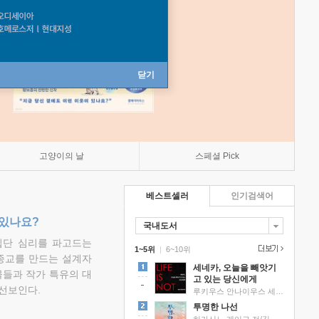
닫기
고양이의 날
스페셜 Pick
베스트셀러
인기검색어
 있나요?
국내도서
집단 심리를 파고드는
1~5위
|
6~10위
 종교를 만드는 설계자
세네카, 오늘을 빼앗기
물들과 작가 특유의 대
고 있는 당신에게
선보인다.
루키우스 안나이우스 세네카 저/하와이 대저택 편역
투명한 나선