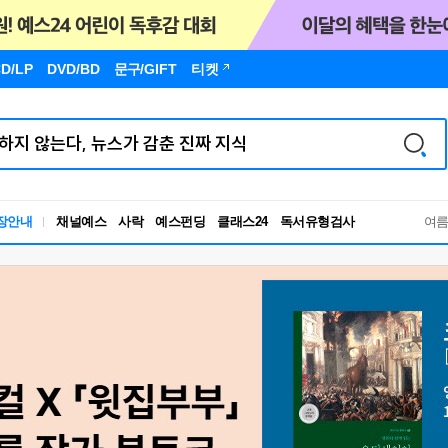
D/LP
DVD/BD
문구
/GIFT
티켓
독서유형검사
장안내
채널예스
사락
예스펀딩
클래스24
RBTI Lab
여
독서유형검사