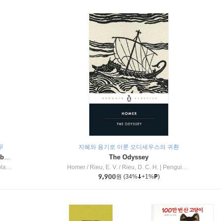
무
지혜와 용기로 이룬 오디세우스의 귀환
Dragon Masters #32 : Heart of the Ruby Dragon (A Branches Book)
The Odyssey
c Inc
Homer / Rieu, E. V. / Rieu, D. C. H.
|
Penguin Group
9,900
원
(34%
+1%
)