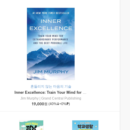
흔들리지 않는 마음의 기술
Inner Excellence: Train Your Mind for Extraordinary Performance and the Best Possible Life
Jim Murphy
|
Grand Central Publishing
19,000
원
(40%
+0%
)