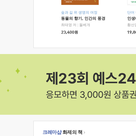
숲과 길 위 생명의 여정
단어
동물의 향기, 인간의 풍경
인생
최태영 저
|
돌베개
황선
23,400
원
19,8
크레마샵
화제의 책