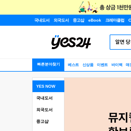
국내도서
외국도서
중고샵
eBook
크레마클럽
C
빠른분야찾기
베스트
신상품
이벤트
바이백
매
YES NOW
국내도서
외국도서
중고샵