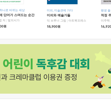
 하나로 바뀌는 세상
미피, 미술관에 가다
평생 쓸
에 단어가 스며드는 순간
미피와 예술가들
적정 
엽 저
|
빛의서가
딕 브루너 그림
|
아트북프레스
이주택 
00
원
18,900
원
16,92