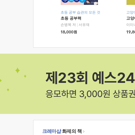
초등 공부 습관의 모든 것
고양
초등 공부력
고양
손병목 저
|
서유재
이미
18,000
원
19,8
크레마샵
화제의 책