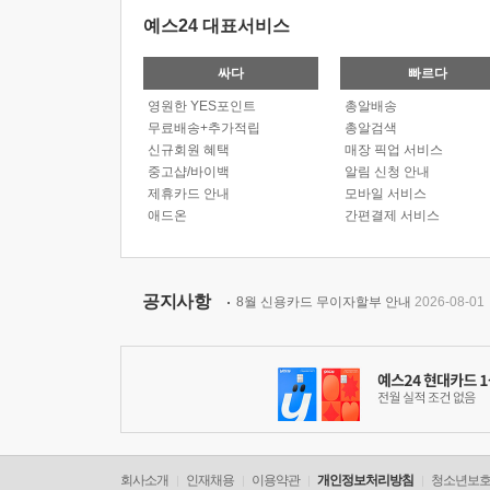
예스24 대표서비스
싸다
빠르다
영원한 YES포인트
총알배송
무료배송+추가적립
총알검색
신규회원 혜택
매장 픽업 서비스
중고샵/바이백
알림 신청 안내
제휴카드 안내
모바일 서비스
애드온
간편결제 서비스
공지사항
8월 신용카드 무이자할부 안내
2026-08-01
회사소개
인재채용
이용약관
개인정보처리방침
청소년보