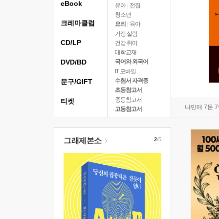
eBook
유아
|
전집
청소년
크레마클럽
요리
|
육아
가정 살림
CD/LP
건강 취미
대학교재
DVD/BD
국어와 외국어
IT 모바일
수험서 자격증
문구/GIFT
초등참고서
중등참고서
티켓
나민애 7문 
고등참고서
그래제본소
2
/5