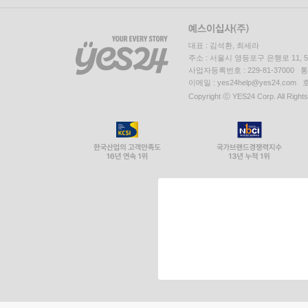
대표 : 김석환, 최세라
주소 : 서울시 영등포구 은행로 11,
사업자등록번호 : 229-81-37000 
이메일 : yes24help@yes24.c
Copyright ⓒ YES24 Corp. All Right