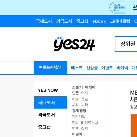
국내도서
외국도서
중고샵
eBook
크레마클럽
C
빠른분야찾기
베스트
신상품
이벤트
바이백
매
소설/시
|
에세이
YES NOW
인문
|
역사
예술
|
종교
국내도서
사회
|
과학
경제 경영
외국도서
자기계발
만화
|
라이트노벨
중고샵
여행
|
잡지
어린이