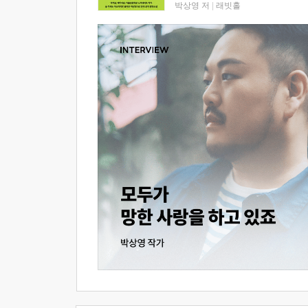
박상영 저
|
래빗홀