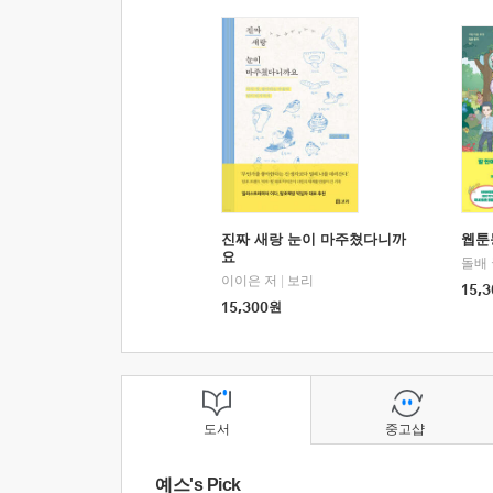
진짜 새랑 눈이 마주쳤다니까
웹툰
요
돌배
이이은 저
|
보리
15,3
15,300
원
도서
중고샵
예스's Pick