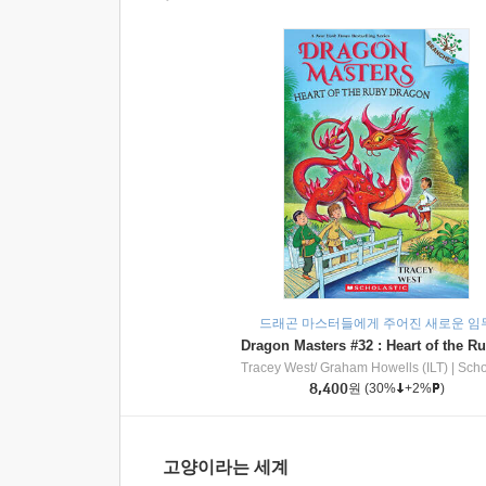
드래곤 마스터들에게 주어진 새로운 임
Tracey West/ Graham Howells (ILT)
|
Scholasti
8,400
원
(30%
+2%
)
고양이라는 세계