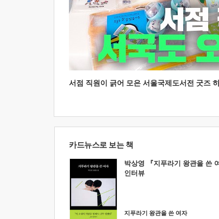
서점 직원이 긁어 모은 서울국제도서전 굿즈 하울
카드뉴스로 보는 책
박상영 『지푸라기 왕관을 쓴 
인터뷰
지푸라기 왕관을 쓴 여자