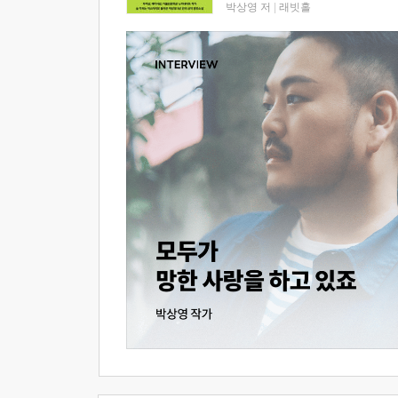
박상영 저
|
래빗홀