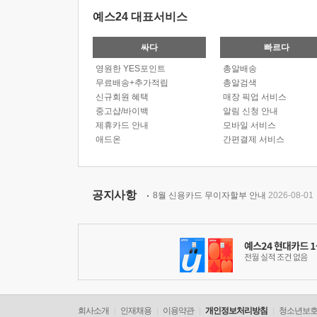
예스24 대표서비스
싸다
빠르다
영원한 YES포인트
총알배송
무료배송+추가적립
총알검색
신규회원 혜택
매장 픽업 서비스
중고샵/바이백
알림 신청 안내
제휴카드 안내
모바일 서비스
애드온
간편결제 서비스
공지사항
8월 신용카드 무이자할부 안내
2026-08-01
회사소개
인재채용
이용약관
개인정보처리방침
청소년보