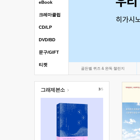
eBook
크레마클럽
CD/LP
DVD/BD
문구/GIFT
티켓
골든벨 퀴즈 & 완독 챌린지
그래제본소
3
/5