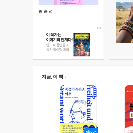
쉼 숨 섬
지금, 이 책