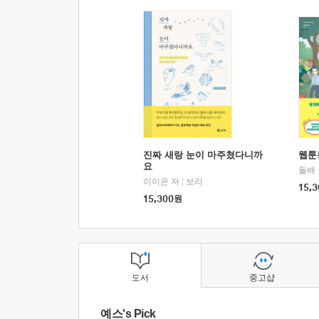
진짜 새랑 눈이 마주쳤다니까
웹툰
요
돌배
이이은 저
|
보리
15,3
15,300
원
도서
중고샵
예스's Pick