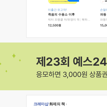
미출간 유고작!
손절
죽음의 수용소 이후
파동
빅터 프랭클 저/유영미 역
|
북하우스
파동
12,500
원
15,0
크레마샵
화제의 책