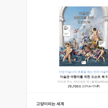
서양 미술사의 흐름을 꿰는 반려 미술
미술관 여행자를 위한 도슨트 북 II
카미유 주노 저/이세진 역
|
윌북(willboo
29,700
원
(10%
+5%
)
고양이라는 세계