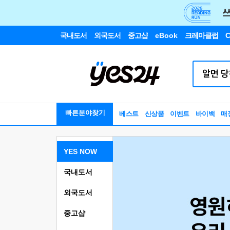
국내도서
외국도서
중고샵
eBook
크레마클럽
C
빠른분야찾기
베스트
신상품
이벤트
바이백
매
YES NOW
국내도서
외국도서
중고샵