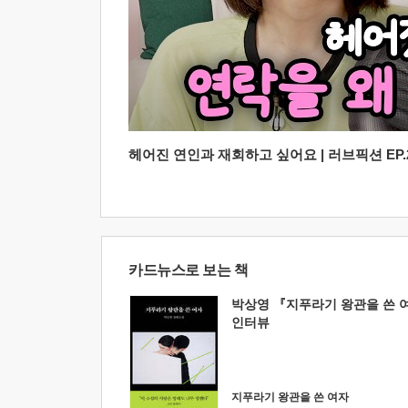
헤어진 연인과 재회하고 싶어요 | 러브픽션 EP.2
카드뉴스로 보는 책
박상영 『지푸라기 왕관을 쓴 
인터뷰
지푸라기 왕관을 쓴 여자