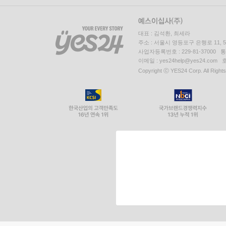
대표 : 김석환, 최세라
주소 : 서울시 영등포구 은행로 11,
사업자등록번호 : 229-81-37000 
이메일 : yes24help@yes24.c
Copyright ⓒ YES24 Corp. All Right