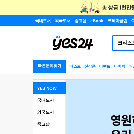
국내도서
외국도서
중고샵
eBook
크레마클럽
C
빠른분야찾기
베스트
신상품
이벤트
바이백
매
YES NOW
국내도서
외국도서
중고샵