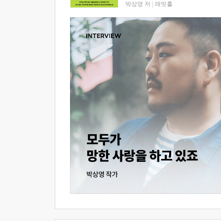
박상영 저
|
래빗홀