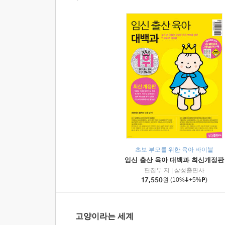
초보 부모를 위한 육아 바이블
임신 출산 육아 대백과 최신개정판
편집부 저
|
삼성출판사
17,550
원
(10%
+5%
)
고양이라는 세계