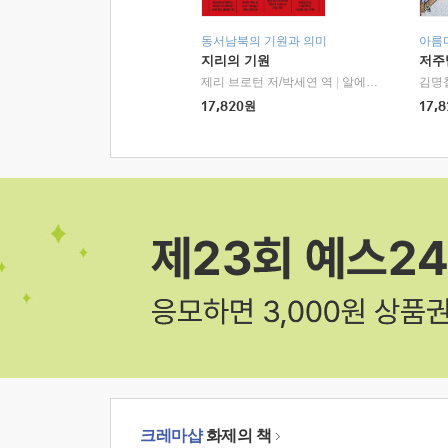
동서남북의 기원과 의미
아름
지리의 기원
저주
제리 브로턴 저/박세연 역
|
알에이치코리아(RHK)
김명
17,820
원
17,8
크레마샵
화제의 책