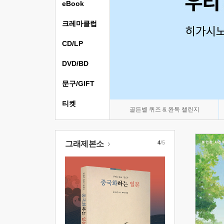
eBook
크레마클럽
CD/LP
DVD/BD
문구/GIFT
티켓
골든벨 퀴즈 & 완독 챌린지
그래제본소
4
/5