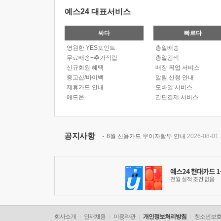
예스24 대표서비스
싸다
빠르다
영원한 YES포인트
총알배송
무료배송+추가적립
총알검색
신규회원 혜택
매장 픽업 서비스
중고샵/바이백
알림 신청 안내
제휴카드 안내
모바일 서비스
애드온
간편결제 서비스
공지사항
8월 신용카드 무이자할부 안내
2026-08-01
회사소개
인재채용
이용약관
개인정보처리방침
청소년보