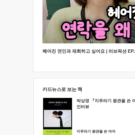
헤어진 연인과 재회하고 싶어요 | 러브픽션 EP.2
카드뉴스로 보는 책
박상영 『지푸라기 왕관을 쓴 
인터뷰
지푸라기 왕관을 쓴 여자