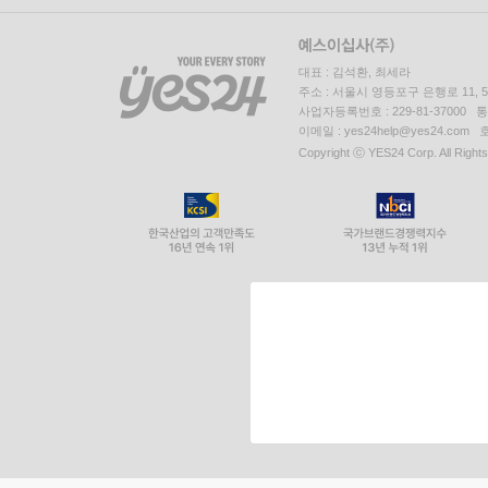
대표 : 김석환, 최세라
주소 : 서울시 영등포구 은행로 11,
사업자등록번호 : 229-81-37000 
이메일 : yes24help@yes24.c
Copyright ⓒ YES24 Corp. All Right