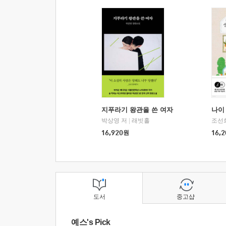
지푸라기 왕관을 쓴 여자
나이 
박상영 저
|
래빗홀
조선
16,920
원
16,2
도서
중고샵
예스's Pick