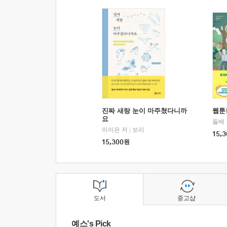
진짜 새랑 눈이 마주쳤다니까
웹툰
요
돌배
이이은 저
|
보리
15,3
15,300
원
도서
중고샵
예스's Pick