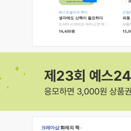
베스트셀러의 뿌리
손절
생각에도 산책이 필요하다
파동
도야마 시게히코 저/지소연 역
|
알에이치코리아(
파동
14,400
원
15,0
크레마샵
화제의 책