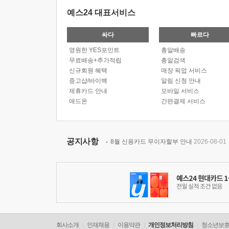
예스24 대표서비스
싸다
빠르다
영원한 YES포인트
총알배송
무료배송+추가적립
총알검색
신규회원 혜택
매장 픽업 서비스
중고샵/바이백
알림 신청 안내
제휴카드 안내
모바일 서비스
애드온
간편결제 서비스
공지사항
8월 신용카드 무이자할부 안내
2026-08-01
회사소개
인재채용
이용약관
개인정보처리방침
청소년보