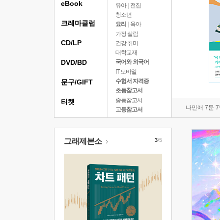
eBook
유아
|
전집
청소년
크레마클럽
요리
|
육아
가정 살림
CD/LP
건강 취미
대학교재
DVD/BD
국어와 외국어
IT 모바일
수험서 자격증
문구/GIFT
초등참고서
중등참고서
티켓
나민애 7문 
고등참고서
그래제본소
3
/5