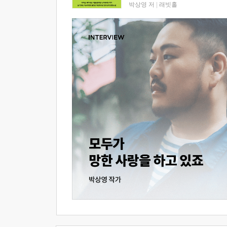
박상영 저
|
래빗홀