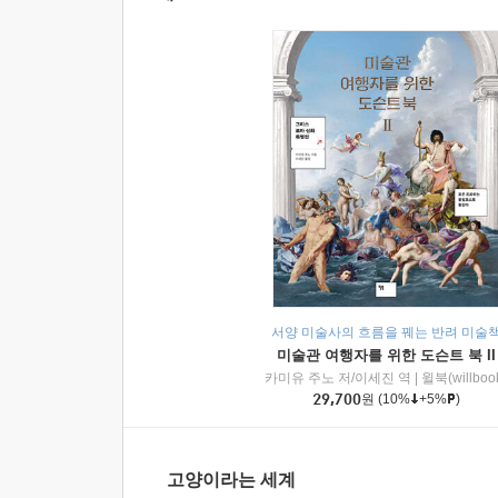
서양 미술사의 흐름을 꿰는 반려 미술
미술관 여행자를 위한 도슨트 북 II
카미유 주노 저/이세진 역
|
윌북(willboo
29,700
원
(10%
+5%
)
고양이라는 세계