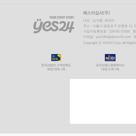
대표 : 김석환, 최세라
주소 : 서울시 영등포구 은행로 11,
사업자등록번호 : 229-81-37000 
이메일 : yes24help@yes24.c
Copyright ⓒ YES24 Corp. All Right