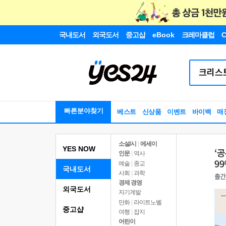
국내도서
외국도서
중고샵
eBook
크레마클럽
C
빠른분야찾기
베스트
신상품
이벤트
바이백
매
소설/시
|
에세이
YES NOW
인문
|
역사
예술
|
종교
국내도서
사회
|
과학
경제 경영
외국도서
자기계발
만화
|
라이트노벨
중고샵
여행
|
잡지
어린이