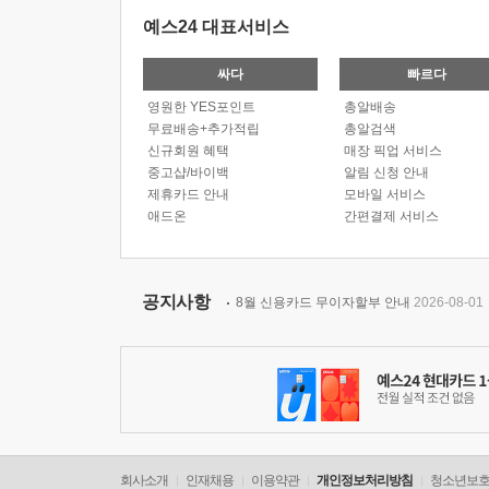
예스24 대표서비스
싸다
빠르다
영원한 YES포인트
총알배송
무료배송+추가적립
총알검색
신규회원 혜택
매장 픽업 서비스
중고샵/바이백
알림 신청 안내
제휴카드 안내
모바일 서비스
애드온
간편결제 서비스
공지사항
8월 신용카드 무이자할부 안내
2026-08-01
회사소개
인재채용
이용약관
개인정보처리방침
청소년보