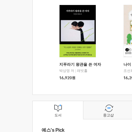
지푸라기 왕관을 쓴 여자
나이 
박상영 저
|
래빗홀
조선
16,920
원
16,2
도서
중고샵
예스's Pick