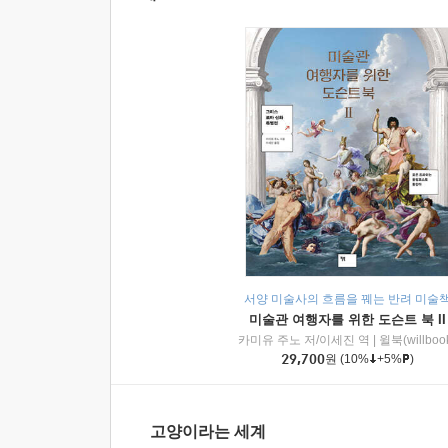
서양 미술사의 흐름을 꿰는 반려 미술
미술관 여행자를 위한 도슨트 북 II
카미유 주노 저/이세진 역
|
윌북(willboo
29,700
원
(10%
+5%
)
고양이라는 세계