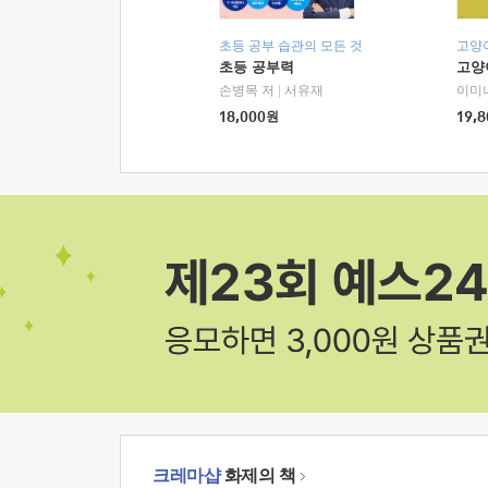
초등 공부 습관의 모든 것
고양
초등 공부력
고양
손병목 저
|
서유재
이미
18,000
원
19,8
크레마샵
화제의 책