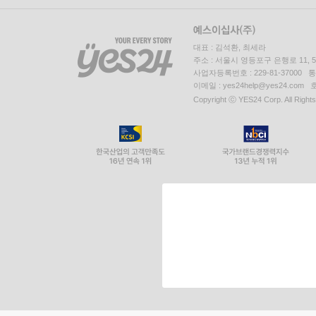
대표 : 김석환, 최세라
주소 : 서울시 영등포구 은행로 11,
사업자등록번호 : 229-81-37000 
이메일 : yes24help@yes24.c
Copyright ⓒ YES24 Corp. All Right