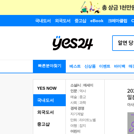
국내도서
외국도서
중고샵
eBook
크레마클럽
C
빠른분야찾기
베스트
신상품
이벤트
바이백
매
소설/시
|
에세이
YES NOW
인문
|
역사
예술
|
종교
국내도서
사회
|
과학
경제 경영
외국도서
자기계발
만화
|
라이트노벨
중고샵
여행
|
잡지
어린이