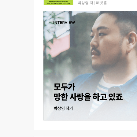
박상영 저
|
래빗홀