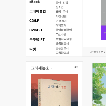
eBook
유아
|
전집
청소년
크레마클럽
요리
|
육아
가정 살림
CD/LP
건강 취미
대학교재
DVD/BD
국어와 외국어
IT 모바일
수험서 자격증
문구/GIFT
초등참고서
중등참고서
티켓
나민애 7문 
고등참고서
그래제본소
5
/5