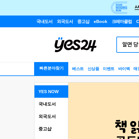
국내도서
외국도서
중고샵
eBook
크레마클럽
C
빠른분야찾기
베스트
신상품
이벤트
바이백
매
YES NOW
국내도서
외국도서
중고샵