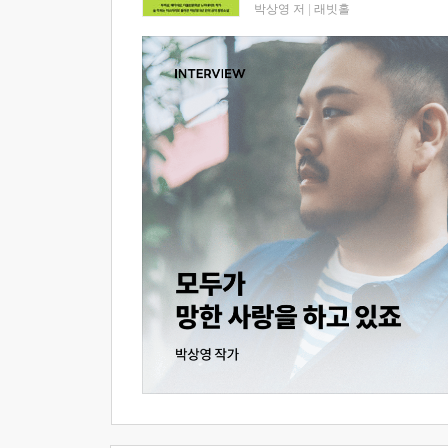
박상영 저
|
래빗홀