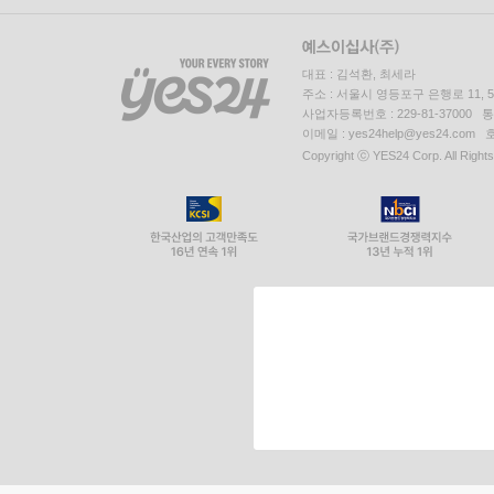
대표 : 김석환, 최세라
주소 : 서울시 영등포구 은행로 11,
사업자등록번호 : 229-81-37000 
이메일 : yes24help@yes24.c
Copyright ⓒ YES24 Corp. All Right