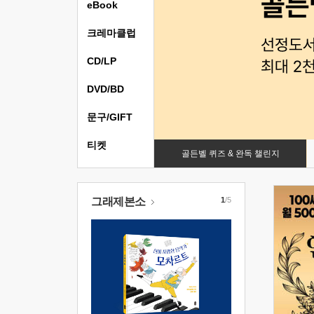
eBook
크레마클럽
CD/LP
DVD/BD
문구/GIFT
티켓
골든벨 퀴즈 & 완독 챌린지
그래제본소
1
/5