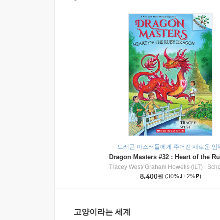
드래곤 마스터들에게 주어진 새로운 임
Tracey West/ Graham Howells (ILT)
|
Scholasti
8,400
원
(30%
+2%
)
고양이라는 세계