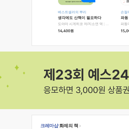
베스트셀러의 뿌리
손절
생각에도 산책이 필요하다
파동
도야마 시게히코 저/지소연 역
|
알에이치코리아(
파동
14,400
원
15,0
크레마샵
화제의 책