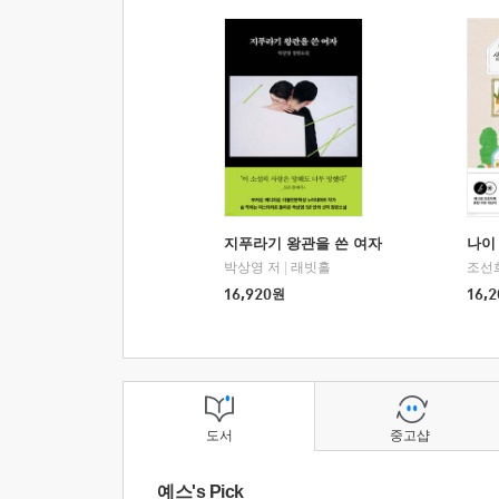
지푸라기 왕관을 쓴 여자
나이 
박상영 저
|
래빗홀
조선
16,920
원
16,2
도서
중고샵
예스's Pick