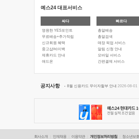
예스24 대표서비스
싸다
빠르다
영원한 YES포인트
총알배송
무료배송+추가적립
총알검색
신규회원 혜택
매장 픽업 서비스
중고샵/바이백
알림 신청 안내
제휴카드 안내
모바일 서비스
애드온
간편결제 서비스
공지사항
8월 신용카드 무이자할부 안내
2026-08-01
회사소개
인재채용
이용약관
개인정보처리방침
청소년보