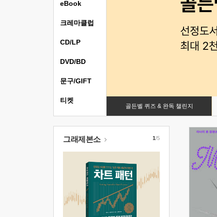
eBook
크레마클럽
CD/LP
DVD/BD
문구/GIFT
티켓
골든벨 퀴즈 & 완독 챌린지
그래제본소
1
/5