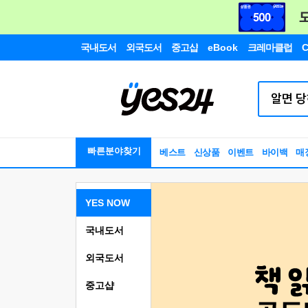
국내도서
외국도서
중고샵
eBook
크레마클럽
C
빠른분야찾기
베스트
신상품
이벤트
바이백
매
YES NOW
국내도서
외국도서
중고샵