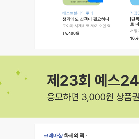
베스트셀러의 뿌리
직장
생각에도 산책이 필요하다
[단
로 
도야마 시게히코 저/지소연 역
|
알에이치코리아(
14,400
원
18,4
크레마샵
화제의 책