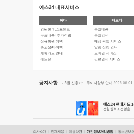
예스24 대표서비스
싸다
빠르다
영원한 YES포인트
총알배송
무료배송+추가적립
총알검색
신규회원 혜택
매장 픽업 서비스
중고샵/바이백
알림 신청 안내
제휴카드 안내
모바일 서비스
애드온
간편결제 서비스
공지사항
8월 신용카드 무이자할부 안내
2026-08-01
회사소개
인재채용
이용약관
개인정보처리방침
청소년보