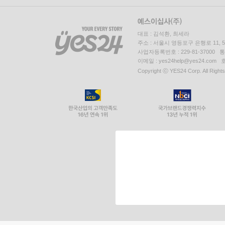
대표 : 김석환, 최세라
주소 : 서울시 영등포구 은행로 11,
사업자등록번호 : 229-81-37000 
이메일 : yes24help@yes24.c
Copyright ⓒ YES24 Corp. All Right