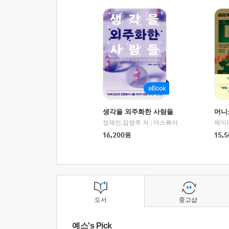
생각을 외주화한 사람들
머니
정재민,김영주 저
|
더스퀘어
16,200
원
15,5
도서
중고샵
예스's Pick