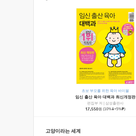
초보 부모를 위한 육아 바이블
임신 출산 육아 대백과 최신개정판
편집부 저
|
삼성출판사
17,550
원
(10%
+5%
)
고양이라는 세계