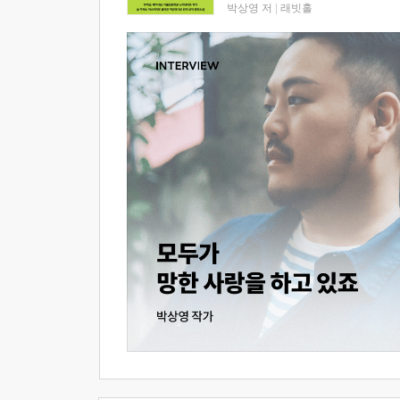
박상영 저
|
래빗홀