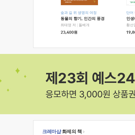
숲과 길 위 생명의 여정
단어
동물의 향기, 인간의 풍경
인생
최태영 저
|
돌베개
황선
23,400
원
19,8
크레마샵
화제의 책