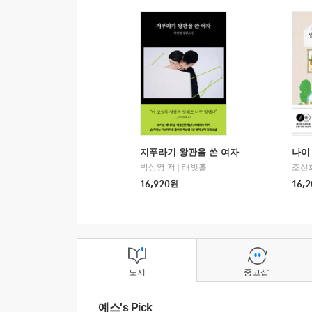
지푸라기 왕관을 쓴 여자
나이 
박상영 저
|
래빗홀
조선
16,920
원
16,2
도서
중고샵
예스's Pick