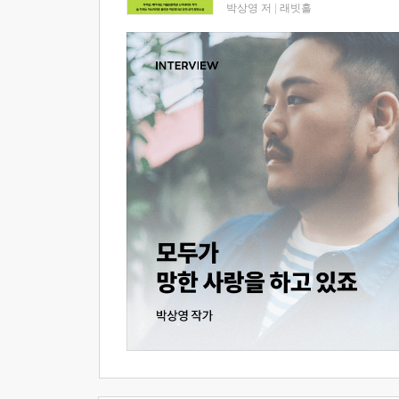
박상영 저
|
래빗홀