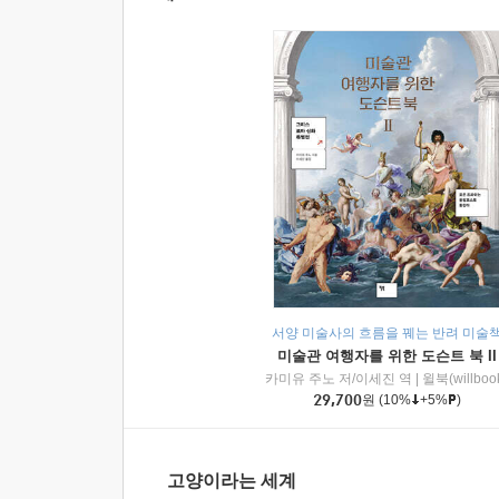
서양 미술사의 흐름을 꿰는 반려 미술
미술관 여행자를 위한 도슨트 북 II
카미유 주노 저/이세진 역
|
윌북(willboo
29,700
원
(10%
+5%
)
고양이라는 세계