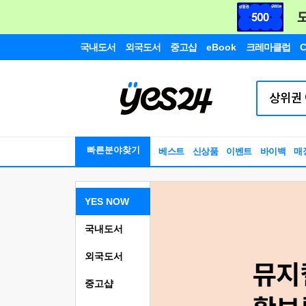
국내도서
외국도서
중고샵
eBook
크레마클럽
C
빠른분야찾기
베스트
신상품
이벤트
바이백
매
YES NOW
국내도서
외국도서
중고샵