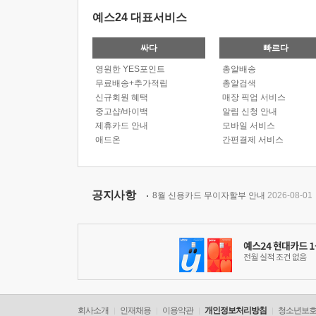
예스24 대표서비스
싸다
빠르다
영원한 YES포인트
총알배송
무료배송+추가적립
총알검색
신규회원 혜택
매장 픽업 서비스
중고샵/바이백
알림 신청 안내
제휴카드 안내
모바일 서비스
애드온
간편결제 서비스
공지사항
8월 신용카드 무이자할부 안내
2026-08-01
회사소개
인재채용
이용약관
개인정보처리방침
청소년보