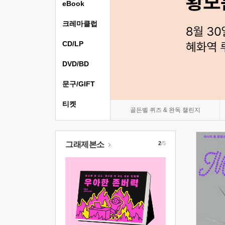
eBook
크레마클럽
CD/LP
DVD/BD
문구/GIFT
티켓
골든벨 퀴즈 & 완독 챌린지
그래제본소
2
/5