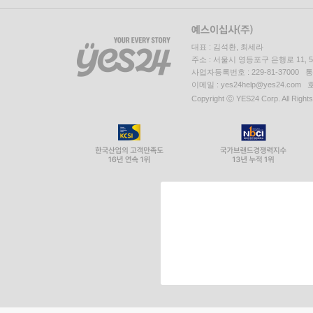
대표 : 김석환, 최세라
주소 : 서울시 영등포구 은행로 11,
사업자등록번호 : 229-81-37000 
이메일 : yes24help@yes24.c
Copyright ⓒ YES24 Corp. All Right