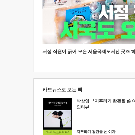
서점 직원이 긁어 모은 서울국제도서전 굿즈 하울
카드뉴스로 보는 책
박상영 『지푸라기 왕관을 쓴 
인터뷰
지푸라기 왕관을 쓴 여자