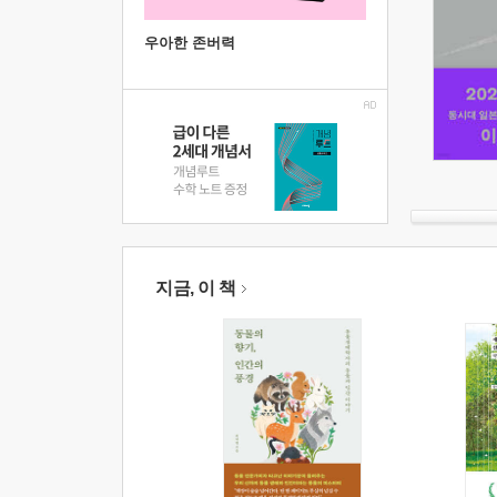
우아한 존버력
지금, 이 책