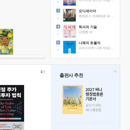
히가시노 게이고 저/김선영 역
오디세이아
호메로스 저/페테르 파울 루벤스 그림/박문재 역
독서의 기술
고명환 저
니체의 초월자
프리드리히 니체 저/김철 편역
1
/3
출판사 추천