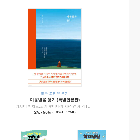
모든 고민은 관계
미움받을 용기 (특별합본판)
기시미 이치로,고가 후미타케 저/전경아 역
|
제이브리즈북스
|
인플루엔셜
24,750
원
(10%
+5%
)