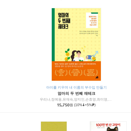
아이를 키우며 내 이름의 부수입 만들기
엄마의 두 번째 재테크
우리나,정예용,유재숙,양지인,손효영,최미영,조민주,이진현,차미숙,서미숙 저
15,750
원
(10%
+5%
)