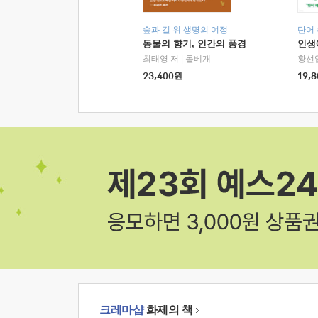
숲과 길 위 생명의 여정
단어
동물의 향기, 인간의 풍경
인생
최태영 저
|
돌베개
황선
23,400
원
19,8
크레마샵
화제의 책