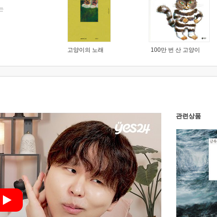
는
고양이의 노래
100만 번 산 고양이
관련상품