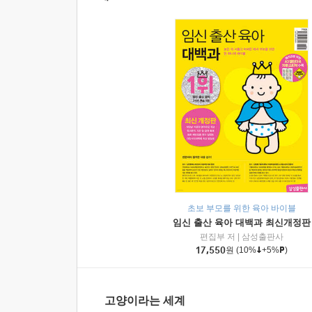
초보 부모를 위한 육아 바이블
임신 출산 육아 대백과 최신개정판
편집부 저
|
삼성출판사
17,550
원
(10%
+5%
)
고양이라는 세계