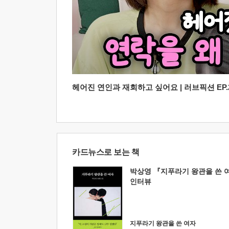
헤어진 연인과 재회하고 싶어요 | 러브픽션 EP.2
카드뉴스로 보는 책
박상영 『지푸라기 왕관을 쓴 
인터뷰
지푸라기 왕관을 쓴 여자