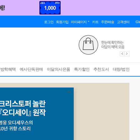
로그인
회원가입
마이페이지
카트
주문/배송
고객센터
Gl
름방학혜택
예사단독판매
이달의사은품
특가할인
추천도서
대량/법인