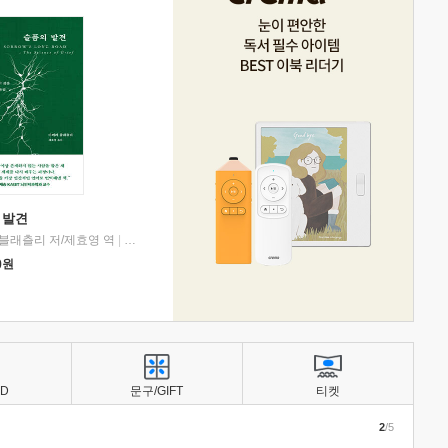
 발견
블래츨리 저/제효영 역
|
디플롯
0
원
BD
문구/GIFT
티켓
2
/5