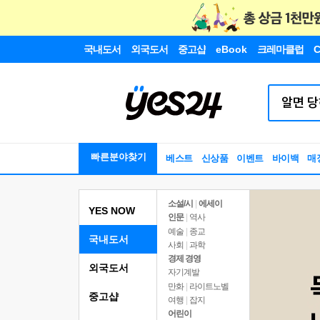
국내도서
외국도서
중고샵
eBook
크레마클럽
C
빠른분야찾기
베스트
신상품
이벤트
바이백
매
소설/시
|
에세이
YES NOW
인문
|
역사
예술
|
종교
국내도서
사회
|
과학
경제 경영
외국도서
자기계발
만화
|
라이트노벨
중고샵
여행
|
잡지
어린이