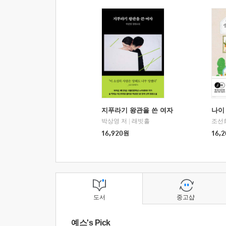
지푸라기 왕관을 쓴 여자
나이 
박상영 저
|
래빗홀
조선
16,920
원
16,2
도서
중고샵
예스's Pick