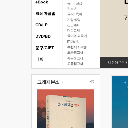
eBook
유아
|
전집
청소년
크레마클럽
요리
|
육아
가정 살림
CD/LP
건강 취미
대학교재
DVD/BD
국어와 외국어
IT 모바일
수험서 자격증
문구/GIFT
초등참고서
중등참고서
티켓
나민애 7문 
고등참고서
그래제본소
4
/5