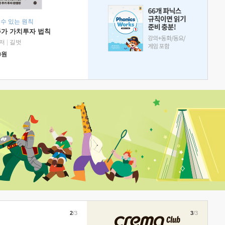
 수 있는 원칙
주가 가치투자 법칙
저
|
길벗
0
원
2
/3
3
/3