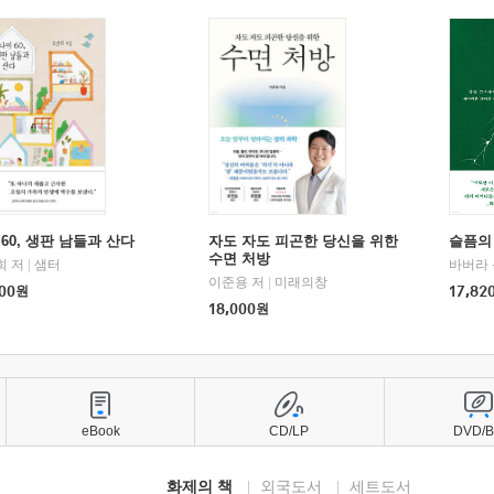
60, 생판 남들과 산다
자도 자도 피곤한 당신을 위한
슬픔의
수면 처방
희 저
|
샘터
바버라 
이준용 저
|
미래의창
00
원
17,82
18,000
원
eBook
CD/LP
DVD/
화제의 책
외국도서
세트도서