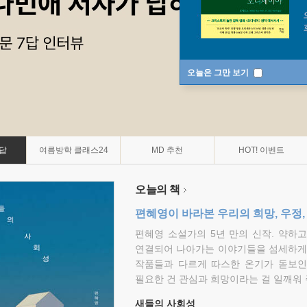
오늘은 그만 보기
7답
여름방학 클래스24
MD 추천
HOT! 이벤트
오늘의 책
편혜영이 바라본 우리의 희망, 우정,
편혜영 소설가의 5년 만의 신작. 약하
연결되어 나아가는 이야기들을 섬세하게 
작품들과 다르게 따스한 온기가 돋보인
필요한 건 관심과 희망이라는 걸 일깨워 
새들의 사회성