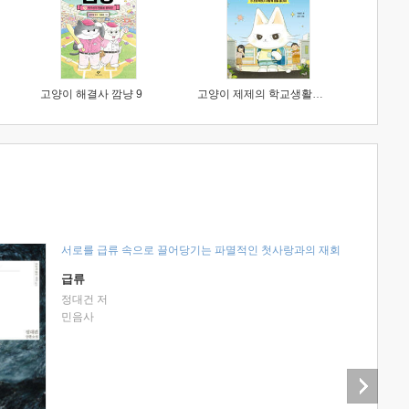
고양이 해결사 깜냥 9
고양이 제제의 학교생활 1 : 초등학생이 이렇게 힘들 줄이야
서로를 급류 속으로 끌어당기는 파멸적인 첫사랑과의 재회
급류
정대건 저
민음사