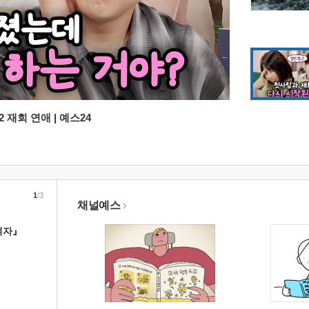
 재회 연애 | 예스24
1
/3
채널예스
여자』