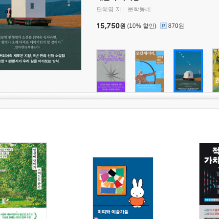
편혜영 저
문학동네
15,750
원
(10% 할인)
870원