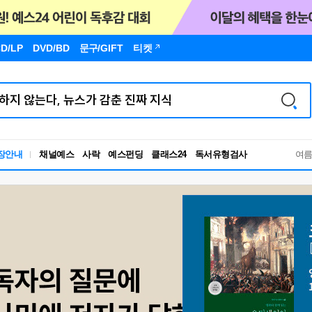
D/LP
DVD/BD
문구
/GIFT
티켓
독서유형검사
장안내
채널예스
사락
예스펀딩
클래스24
여
RBTI Lab
독서유형검사