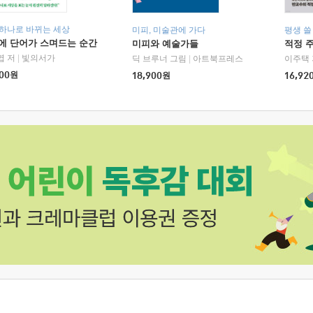
 하나로 바뀌는 세상
미피, 미술관에 가다
평생 쓸
에 단어가 스며드는 순간
미피와 예술가들
적정 
엽 저
|
빛의서가
딕 브루너 그림
|
아트북프레스
이주택 
00
원
18,900
원
16,92