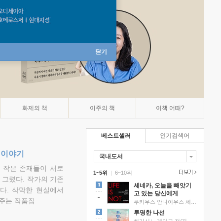
닫기
화제의 책
이주의 책
이책 어때?
베스트셀러
인기검색어
 이야기
국내도서
고 작은 존재들이 서로
1~5위
|
6~10위
그렸다. 작가의 기존
세네카, 오늘을 빼앗기
다. 삭막한 현실에서
고 있는 당신에게
주는 작품집.
루키우스 안나이우스 세네카 저/하와이 대저택 편역
투명한 나선