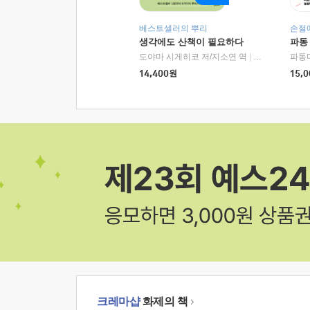
베스트셀러의 뿌리
손절
생각에도 산책이 필요하다
파동
도야마 시게히코 저/지소연 역
|
알에이치코리아(
파동
14,400
원
15,0
크레마샵
화제의 책