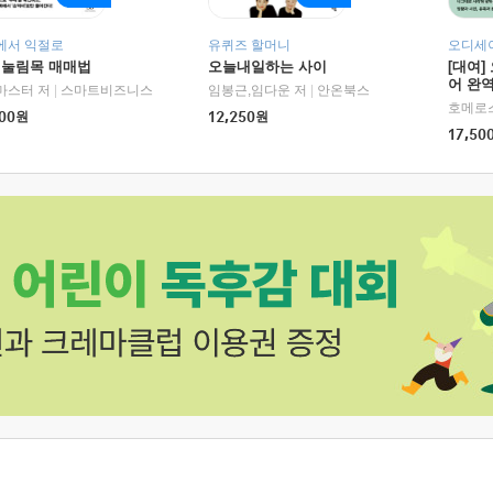
에서 익절로
유퀴즈 할머니
오디세이
 눌림목 매매법
오늘내일하는 사이
[대여]
어 완역
RHK)
마스터 저
|
스마트비즈니스
임봉근,임다운 저
|
안온북스
00
원
12,250
원
17,50