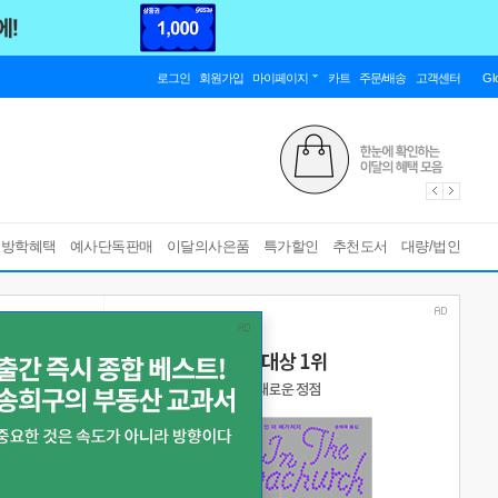
로그인
회원가입
마이페이지
카트
주문/배송
고객센터
Gl
름방학혜택
예사단독판매
이달의사은품
특가할인
추천도서
대량/법인