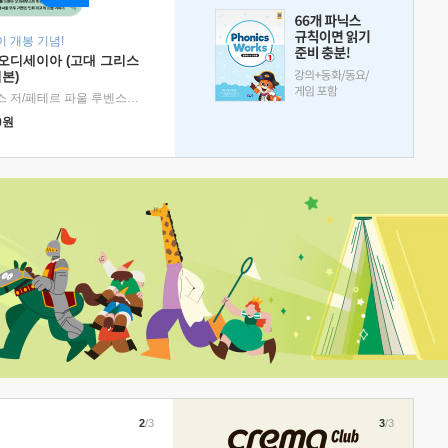
 개봉 기념!
 오디세이아 (고대 그리스
본)
호메로스 저/페테르 파울 루벤스 그림/박문재 역
|
현대지성
0
원
2
/3
3
/3