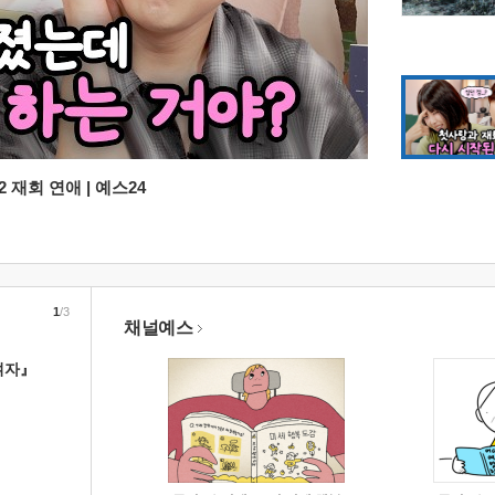
 재회 연애 | 예스24
1
/3
채널예스
여자』