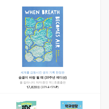
세계를 감동시킨 생의 기록 한정판
숨결이 바람 될 때 (10주년 에디션)
|
미래엔아이세움
폴 칼라니티 저/이종인 역
|
흐름출판
17,820
원
(10%
+5%
)