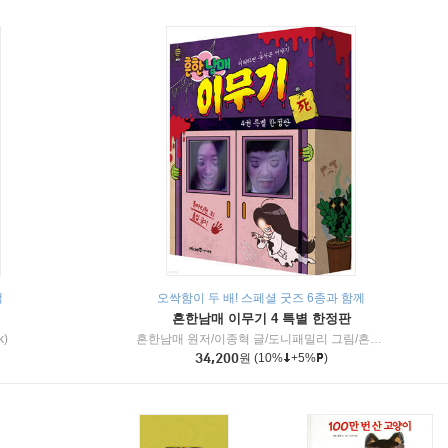
책
오싹함이 두 배! 스페셜 굿즈 6종과 함께
흔한남매 이무기 4 특별 한정판
k)
흔한남매 원저/이종혁 글/도니패밀리 그림/흔한컴퍼니 감수
34,200
원
(10%
+5%
)