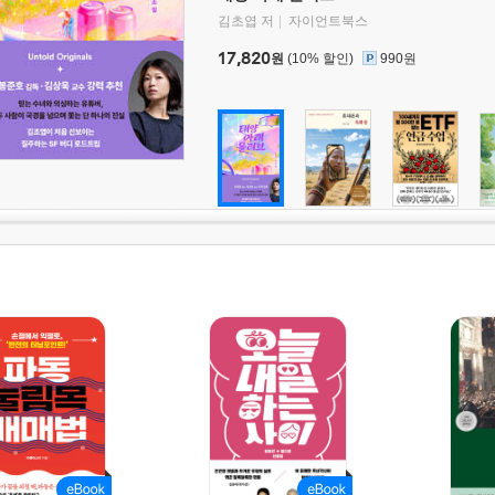
김초엽 저
자이언트북스
17,820
원
(10% 할인)
990원