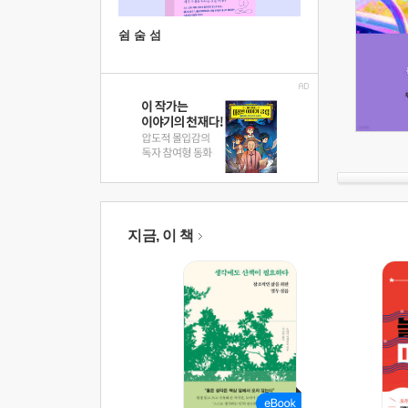
쉼 숨 섬
지금, 이 책