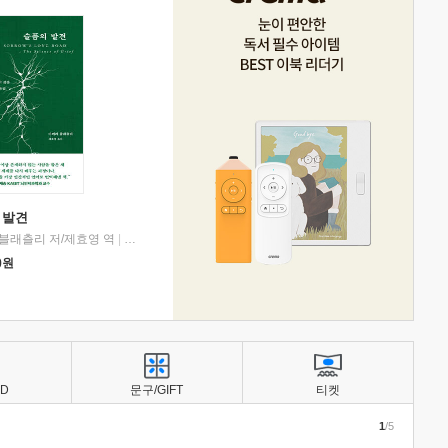
 발견
블래츨리 저/제효영 역
|
디플롯
0
원
BD
문구/GIFT
티켓
1
/5