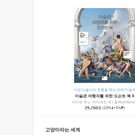
서양 미술사의 흐름을 꿰는 반려 미술
미술관 여행자를 위한 도슨트 북 II
카미유 주노 저/이세진 역
|
윌북(willboo
29,700
원
(10%
+5%
)
고양이라는 세계