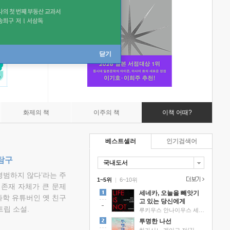
닫기
화제의 책
이주의 책
이책 어때?
베스트셀러
인기검색어
탐구
국내도서
평범하지 않다’라는 주
1~5위
|
6~10위
 존재 자체가 큰 문제
세네카, 오늘을 빼앗기
과학 유튜버인 옛 친구
고 있는 당신에게
립 소설.
루키우스 안나이우스 세네카 저/하와이 대저택 편역
투명한 나선