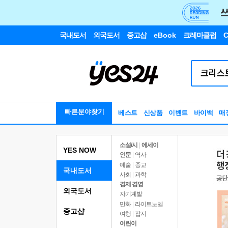
국내도서
외국도서
중고샵
eBook
크레마클럽
C
빠른분야찾기
베스트
신상품
이벤트
바이백
매
소설/시
|
에세이
YES NOW
인문
|
역사
예술
|
종교
국내도서
사회
|
과학
경제 경영
외국도서
자기계발
만화
|
라이트노벨
중고샵
여행
|
잡지
어린이