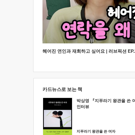
헤어진 연인과 재회하고 싶어요 | 러브픽션 EP.2
카드뉴스로 보는 책
박상영 『지푸라기 왕관을 쓴 
인터뷰
지푸라기 왕관을 쓴 여자