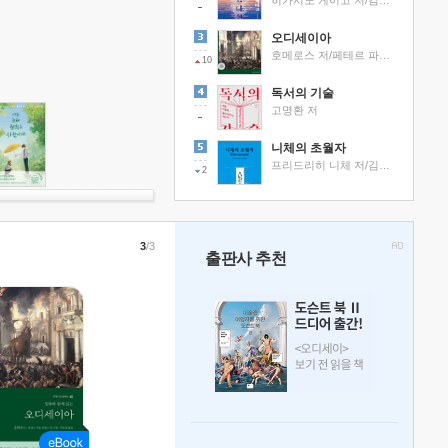
히가시노 게이고 저/김선영 역
오디세이아
호메로스 저/페테르 파울 루벤스 그림/박문재 역
10
독서의 기술
고명환 저
니체의 초월자
프리드리히 니체 저/김철 편역
2
3
/3
출판사 추천