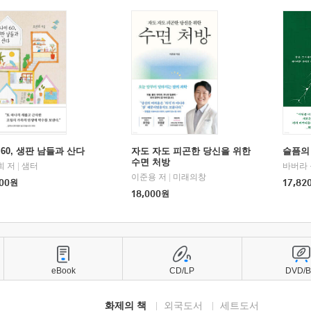
60, 생판 남들과 산다
자도 자도 피곤한 당신을 위한
슬픔의
수면 처방
희 저
|
샘터
바버라 
이준용 저
|
미래의창
00
원
17,82
18,000
원
eBook
CD/LP
DVD/
화제의 책
외국도서
세트도서