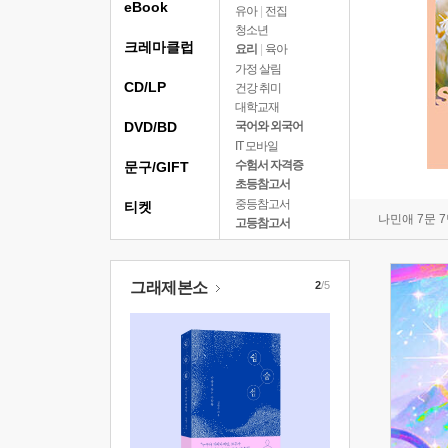
eBook
유아
|
전집
청소년
크레마클럽
요리
|
육아
가정 살림
CD/LP
건강 취미
대학교재
DVD/BD
국어와 외국어
IT 모바일
수험서 자격증
문구/GIFT
초등참고서
중등참고서
티켓
나민애 7문 
고등참고서
그래제본소
2
/5