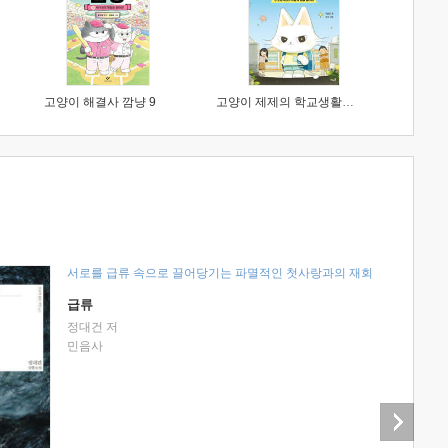
고양이 해결사 깜냥 9
고양이 제제의 학교생활 1 : 초등학생이 이렇게 힘들 줄이야
서로를 급류 속으로 끌어당기는 파멸적인 첫사랑과의 재회
급류
정대건 저
민음사