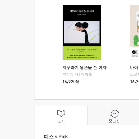
지푸라기 왕관을 쓴 여자
나이 
박상영 저
|
래빗홀
조선
16,920
원
16,2
도서
중고샵
예스's Pick