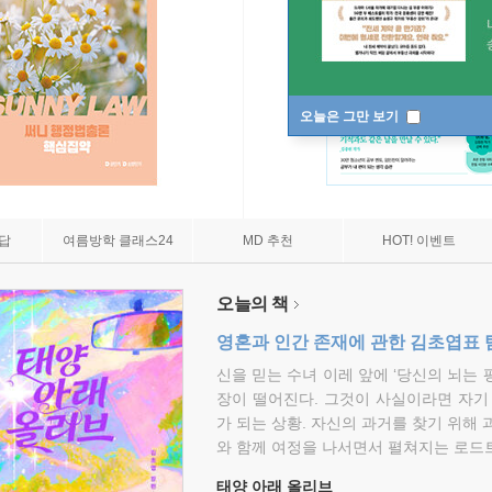
오늘은 그만 보기
7답
여름방학 클래스24
MD 추천
HOT! 이벤트
오늘의 책
영혼과 인간 존재에 관한 김초엽표 
신을 믿는 수녀 이레 앞에 ‘당신의 뇌는 
장이 떨어진다. 그것이 사실이라면 자기
가 되는 상황. 자신의 과거를 찾기 위해 
와 함께 여정을 나서면서 펼쳐지는 로드트
태양 아래 올리브