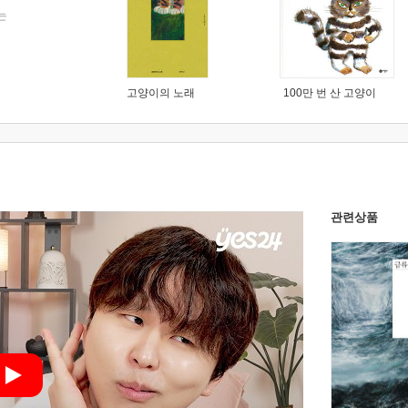
는
고양이의 노래
100만 번 산 고양이
관련상품