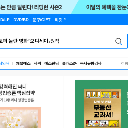
D/LP
DVD/BD
문구
/GIFT
티켓
독서유형검사
장안내
채널예스
사락
예스펀딩
클래스24
RBTI Lab
여
독서유형검사