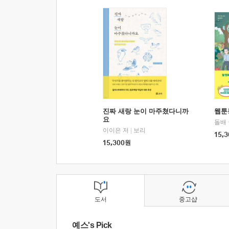
진짜 새랑 눈이 마주쳤다니까
웹툰
요
돌배
이이은 저
|
보리
15,3
15,300
원
도서
중고샵
예스's Pick