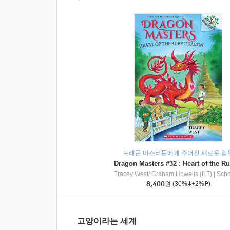
드래곤 마스터들에게 주어진 새로운 임
Tracey West/ Graham Howells (ILT)
|
Scholasti
8,400
원
(30%
+2%
)
고양이라는 세계