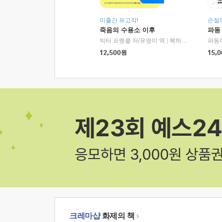
미출간 유고작!
손절
죽음의 수용소 이후
파동
빅터 프랭클 저/유영미 역
|
북하우스
파동
12,500
원
15,0
크레마샵
화제의 책