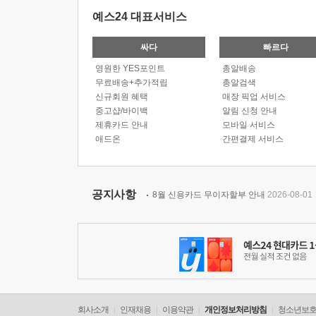
예스24 대표서비스
싸다
빠르다
영원한 YES포인트
총알배송
무료배송+추가적립
총알검색
신규회원 혜택
매장 픽업 서비스
중고샵/바이백
알림 신청 안내
제휴카드 안내
모바일 서비스
애드온
간편결제 서비스
공지사항
8월 신용카드 무이자할부 안내
2026-08-01
회사소개
인재채용
이용약관
개인정보처리방침
청소년보