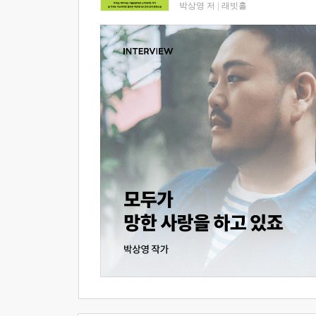
박상영 저
|
래빗홀