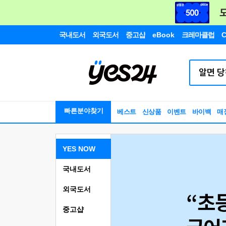
국내도서
외국도서
중고샵
eBook
크레마클럽
C
빠른분야찾기
베스트
신상품
이벤트
바이백
매
YES NOW
국내도서
외국도서
중고샵