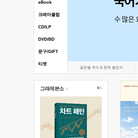
eBook
크레마클럽
CD/LP
DVD/BD
문구/GIFT
티켓
골든벨 퀴즈 & 완독 챌린지
그래제본소
4
/5