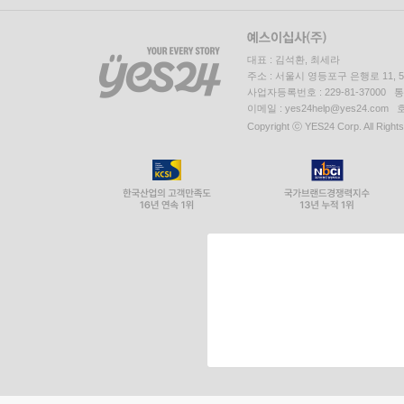
대표 : 김석환, 최세라
주소 : 서울시 영등포구 은행로 11,
사업자등록번호 : 229-81-37000 
이메일 : yes24help@yes24.c
Copyright ⓒ YES24 Corp. All Right