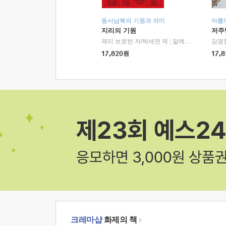
동서남북의 기원과 의미
아름
지리의 기원
저주
제리 브로턴 저/박세연 역
|
알에이치코리아(RHK)
김명
17,820
원
17,8
크레마샵
화제의 책