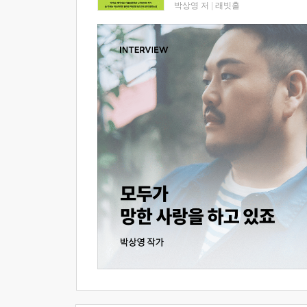
박상영 저
|
래빗홀