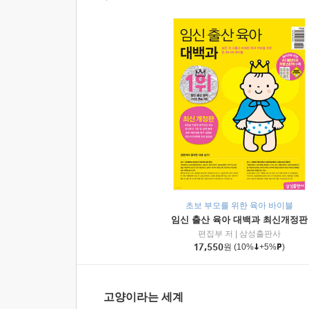
초보 부모를 위한 육아 바이블
임신 출산 육아 대백과 최신개정판
편집부 저
|
삼성출판사
17,550
원
(10%
+5%
)
고양이라는 세계