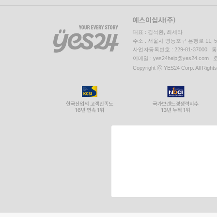
대표 : 김석환, 최세라
주소 : 서울시 영등포구 은행로 11,
사업자등록번호 : 229-81-37000 
이메일 : yes24help@yes24.c
Copyright ⓒ YES24 Corp. All Right