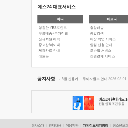
예스24 대표서비스
싸다
빠르다
영원한 YES포인트
총알배송
무료배송+추가적립
총알검색
신규회원 혜택
매장 픽업 서비스
중고샵/바이백
알림 신청 안내
제휴카드 안내
모바일 서비스
애드온
간편결제 서비스
공지사항
8월 신용카드 무이자할부 안내
2026-08-01
회사소개
인재채용
이용약관
개인정보처리방침
청소년보