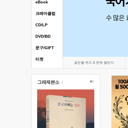
eBook
크레마클럽
CD/LP
DVD/BD
문구/GIFT
티켓
골든벨 퀴즈 & 완독 챌린지
그래제본소
4
/5