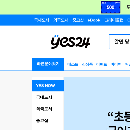
국내도서
외국도서
중고샵
eBook
크레마클럽
C
빠른분야찾기
베스트
신상품
이벤트
바이백
매
YES NOW
국내도서
외국도서
중고샵