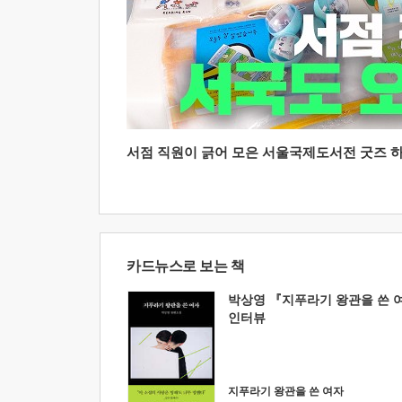
서점 직원이 긁어 모은 서울국제도서전 굿즈 하울
카드뉴스로 보는 책
박상영 『지푸라기 왕관을 쓴 
인터뷰
지푸라기 왕관을 쓴 여자