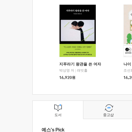
지푸라기 왕관을 쓴 여자
나이 
박상영 저
|
래빗홀
조선
16,920
원
16,2
도서
중고샵
예스's Pick