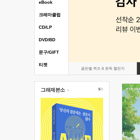
eBook
크레마클럽
CD/LP
DVD/BD
문구/GIFT
티켓
골든벨 퀴즈 & 완독 챌린지
그래제본소
5
/5