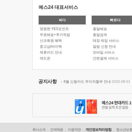
예스24 대표서비스
싸다
빠르다
영원한 YES포인트
총알배송
무료배송+추가적립
총알검색
신규회원 혜택
매장 픽업 서비스
중고샵/바이백
알림 신청 안내
제휴카드 안내
모바일 서비스
애드온
간편결제 서비스
공지사항
8월 신용카드 무이자할부 안내
2026-08-01
회사소개
인재채용
이용약관
개인정보처리방침
청소년보