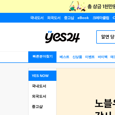
국내도서
외국도서
중고샵
eBook
크레마클럽
C
빠른분야찾기
베스트
신상품
이벤트
바이백
매
YES NOW
국내도서
외국도서
중고샵