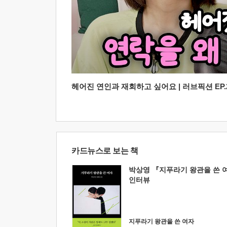
헤어진 연인과 재회하고 싶어요 | 러브픽션 EP.2
카드뉴스로 보는 책
박상영 『지푸라기 왕관을 쓴 
인터뷰
지푸라기 왕관을 쓴 여자