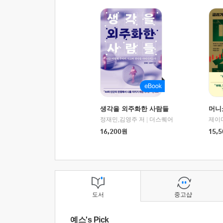
생각을 외주화한 사람들
머니
정재민,김영주 저
|
더스퀘어
16,200
원
15,5
도서
중고샵
예스's Pick