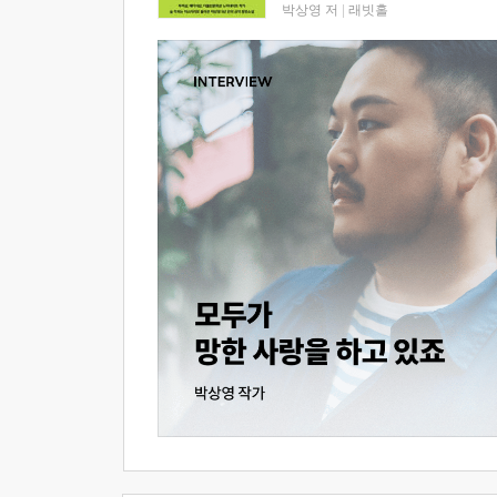
박상영 저
|
래빗홀