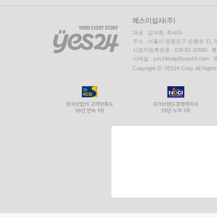
대표 : 김석환, 최세라
주소 : 서울시 영등포구 은행로 11,
사업자등록번호 : 229-81-37000 
이메일 : yes24help@yes24.c
Copyright ⓒ YES24 Corp. All Right