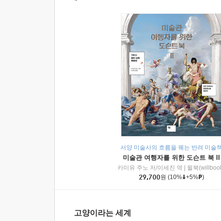
서양 미술사의 흐름을 꿰는 반려 미술
미술관 여행자를 위한 도슨트 북 II
카미유 주노 저/이세진 역
|
윌북(willboo
29,700
원
(10%
+5%
)
고양이라는 세계