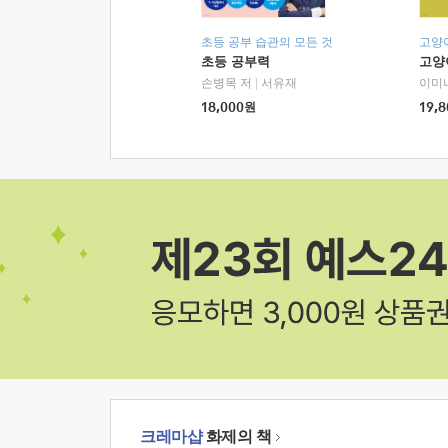
초등 공부 습관의 모든 것
고양
초등 공부력
고양
손병목 저
|
서유재
이미
18,000
원
19,8
크레마샵
화제의 책