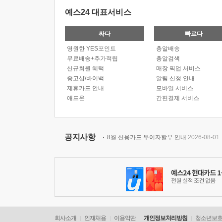
예스24 대표서비스
싸다
빠르다
영원한 YES포인트
총알배송
무료배송+추가적립
총알검색
신규회원 혜택
매장 픽업 서비스
중고샵/바이백
알림 신청 안내
제휴카드 안내
모바일 서비스
애드온
간편결제 서비스
공지사항
8월 신용카드 무이자할부 안내
2026-08-01
회사소개
인재채용
이용약관
개인정보처리방침
청소년보