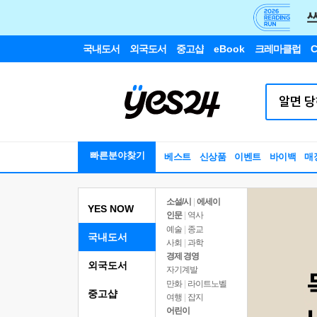
국내도서
외국도서
중고샵
eBook
크레마클럽
C
빠른분야찾기
베스트
신상품
이벤트
바이백
매
소설/시
|
에세이
YES NOW
인문
|
역사
예술
|
종교
국내도서
사회
|
과학
경제 경영
외국도서
자기계발
만화
|
라이트노벨
중고샵
여행
|
잡지
어린이