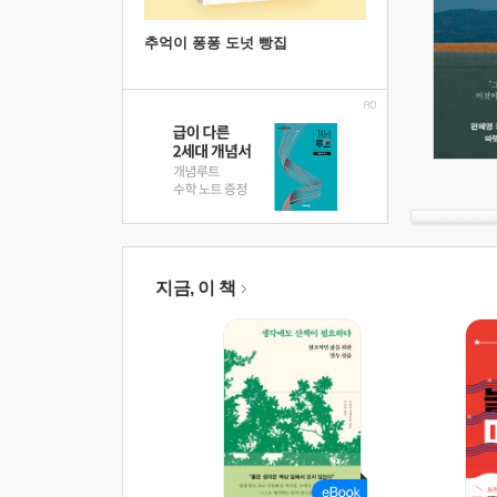
추억이 퐁퐁 도넛 빵집
지금, 이 책