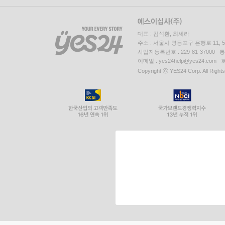
대표 : 김석환, 최세라
주소 : 서울시 영등포구 은행로 11,
사업자등록번호 : 229-81-37000 
이메일 : yes24help@yes24.c
Copyright ⓒ YES24 Corp. All Right