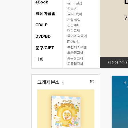
eBook
유아
|
전집
청소년
크레마클럽
요리
|
육아
가정 살림
CD/LP
건강 취미
대학교재
DVD/BD
국어와 외국어
IT 모바일
수험서 자격증
문구/GIFT
초등참고서
중등참고서
티켓
나민애 7문 
고등참고서
그래제본소
5
/5