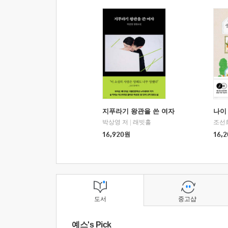
지푸라기 왕관을 쓴 여자
나이 
박상영 저
|
래빗홀
조선
16,920
원
16,2
도서
중고샵
예스's Pick