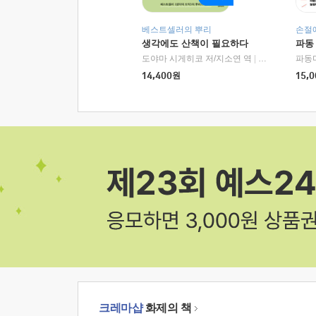
베스트셀러의 뿌리
손절
생각에도 산책이 필요하다
파동
도야마 시게히코 저/지소연 역
|
알에이치코리아(
파동
14,400
원
15,0
크레마샵
화제의 책