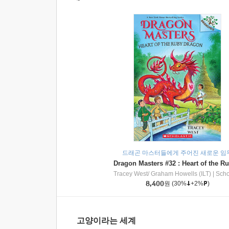
드래곤 마스터들에게 주어진 새로운 임
Tracey West/ Graham Howells (ILT)
|
Scholasti
8,400
원
(30%
+2%
)
고양이라는 세계