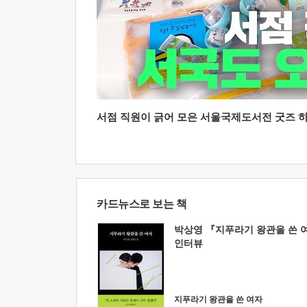
서점 직원이 긁어 모은 서울국제도서전 굿즈 하울
카드뉴스로 보는 책
박상영 『지푸라기 왕관을 쓴 
인터뷰
지푸라기 왕관을 쓴 여자