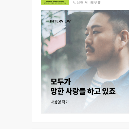
박상영 저
|
래빗홀