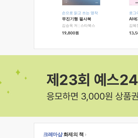
손으로 읽고 쓰는 명작
로그
무진기행 필사북
AI
김승옥 저
|
스타북스
김혜
19,800
원
13,5
크레마샵
화제의 책