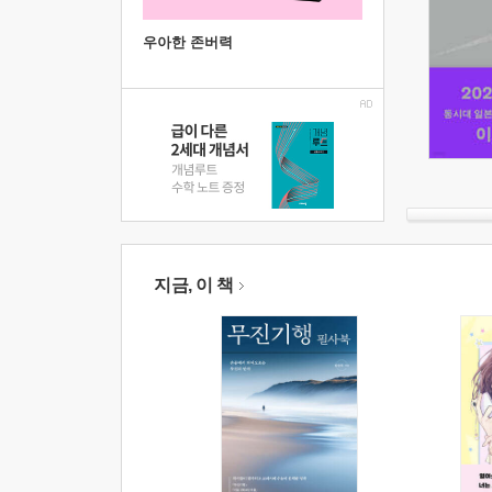
우아한 존버력
지금, 이 책