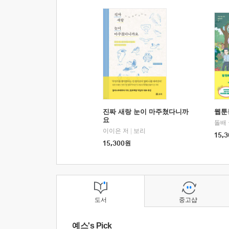
진짜 새랑 눈이 마주쳤다니까
웹툰
요
돌배
이이은 저
|
보리
15,3
15,300
원
도서
중고샵
예스's Pick