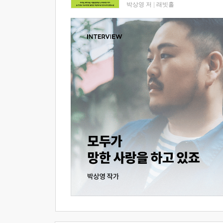
박상영 저
|
래빗홀