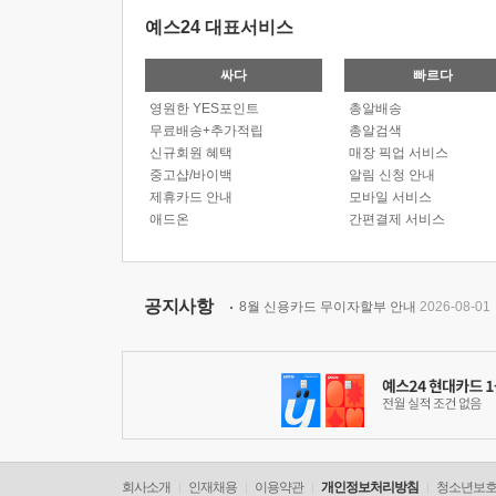
예스24 대표서비스
싸다
빠르다
영원한 YES포인트
총알배송
무료배송+추가적립
총알검색
신규회원 혜택
매장 픽업 서비스
중고샵/바이백
알림 신청 안내
제휴카드 안내
모바일 서비스
애드온
간편결제 서비스
공지사항
8월 신용카드 무이자할부 안내
2026-08-01
회사소개
인재채용
이용약관
개인정보처리방침
청소년보