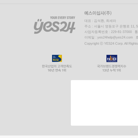
대표 : 김석환, 최세라
주소 : 서울시 영등포구 은행로 11,
사업자등록번호 : 229-81-37000 
이메일 : yes24help@yes24.c
Copyright ⓒ YES24 Corp. All Right