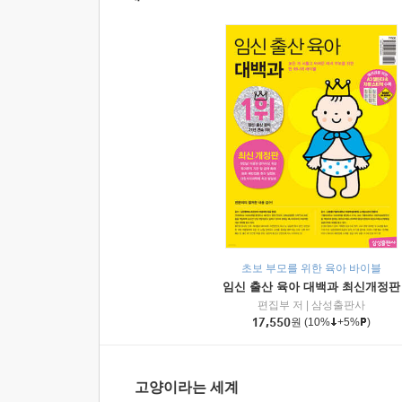
초보 부모를 위한 육아 바이블
임신 출산 육아 대백과 최신개정판
편집부 저
|
삼성출판사
17,550
원
(10%
+5%
)
고양이라는 세계