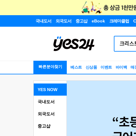
국내도서
외국도서
중고샵
eBook
크레마클럽
C
빠른분야찾기
베스트
신상품
이벤트
바이백
매
YES NOW
국내도서
외국도서
중고샵