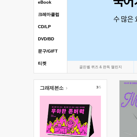
eBook
크레마클럽
CD/LP
DVD/BD
문구/GIFT
티켓
골든벨 퀴즈 & 완독 챌린지
그래제본소
3
/5