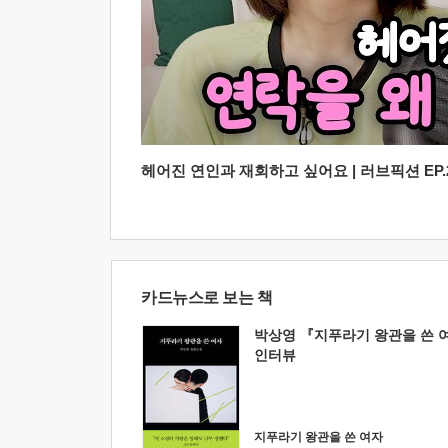
헤어진 연인과 재회하고 싶어요 | 러브픽션 EP.2
카드뉴스로 보는 책
박상영 『지푸라기 왕관을 쓴 
인터뷰
지푸라기 왕관을 쓴 여자