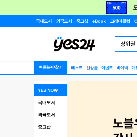
국내도서
외국도서
중고샵
eBook
크레마클럽
C
빠른분야찾기
베스트
신상품
이벤트
바이백
매
YES NOW
국내도서
외국도서
중고샵