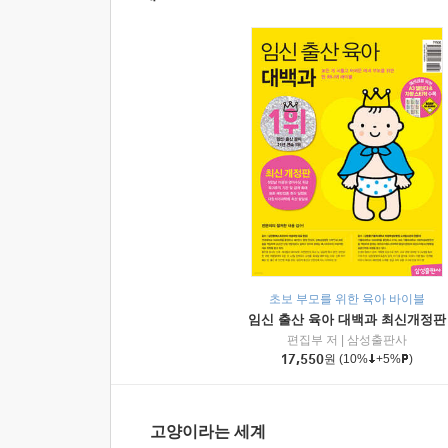
초보 부모를 위한 육아 바이블
임신 출산 육아 대백과 최신개정판
편집부 저
|
삼성출판사
17,550
원
(10%
+5%
)
고양이라는 세계