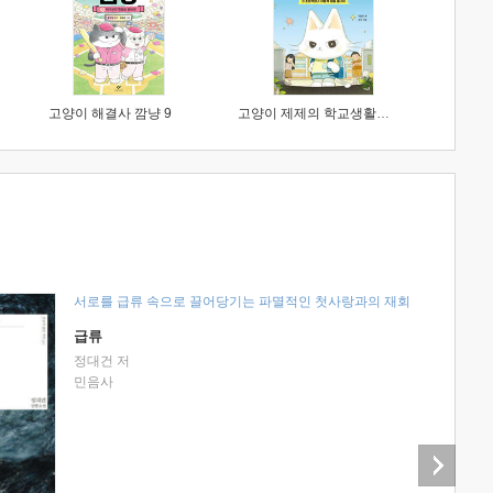
고양이 해결사 깜냥 9
고양이 제제의 학교생활 1 : 초등학생이 이렇게 힘들 줄이야
서로를 급류 속으로 끌어당기는 파멸적인 첫사랑과의 재회
급류
정대건 저
민음사