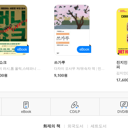
쇼크
쓰가루
진지인
피
제이미 러시,톰 올릭,스테파니 플랜더스 편저/임경은 역/박정호 감수
다자이 오사무 저/유숙자 역
|
교보문고
|
민음사
김지인(
00
원
9,100
원
17,60
eBook
CD/LP
DVD/
화제의 책
외국도서
세트도서