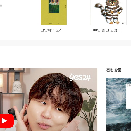
는
고양이의 노래
100만 번 산 고양이
관련상품