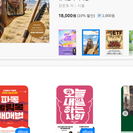
장준호 저
시월
18,000
원
(10% 할인)
1,000원