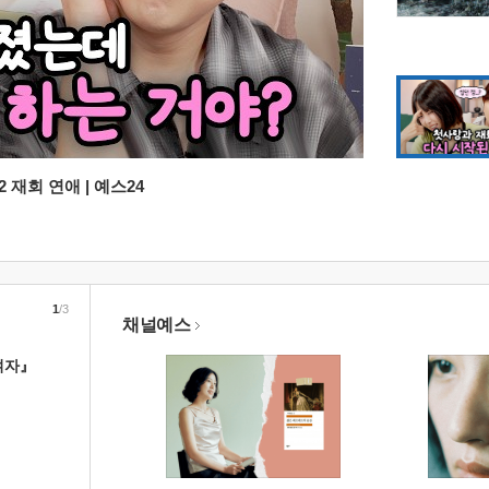
 재회 연애 | 예스24
1
/3
채널예스
여자』