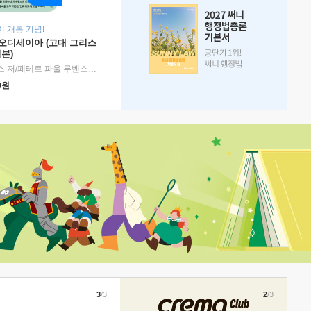
 개봉 기념!
 오디세이아 (고대 그리스
본)
호메로스 저/페테르 파울 루벤스 그림/박문재 역
|
현대지성
0
원
3
/3
2
/3