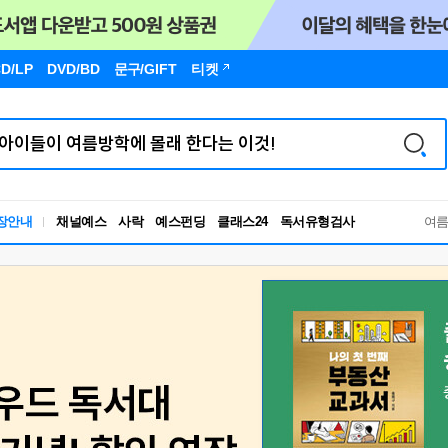
D/LP
DVD/BD
문구
/GIFT
티켓
독서유형검사
장안내
채널예스
사락
예스펀딩
클래스24
RBTI Lab
여
독서유형검사