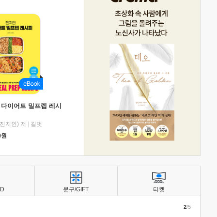
 다이어트 밀프렙 레시
진지인) 저
|
길벗
0
원
BD
문구/GIFT
티켓
2
/5