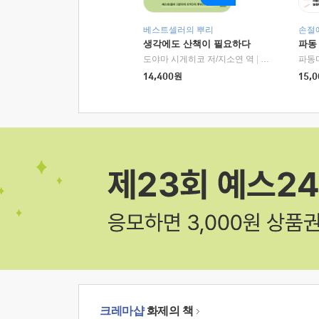
베스트셀러의 뿌리
손절
생각에도 산책이 필요하다
파동
도야마 시게히코 저/지소연 역
|
알에이치코리아(
파동
14,400
원
15,0
크레마샵
화제의 책