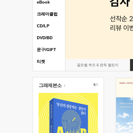
eBook
크레마클럽
CD/LP
DVD/BD
문구/GIFT
티켓
골든벨 퀴즈 & 완독 챌린지
그래제본소
5
/5