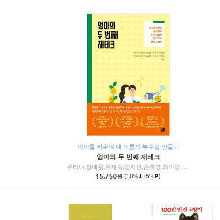
아이를 키우며 내 이름의 부수입 만들기
엄마의 두 번째 재테크
우리나,정예용,유재숙,양지인,손효영,최미영,조민주,이진현,차미숙,서미숙 저
15,750
원
(10%
+5%
)