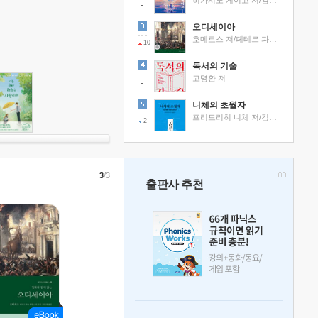
히가시노 게이고 저/김선영 역
오디세이아
호메로스 저/페테르 파울 루벤스 그림/박문재 역
10
독서의 기술
고명환 저
니체의 초월자
프리드리히 니체 저/김철 편역
2
3
/3
출판사 추천