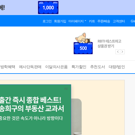
로그인
회원가입
마이페이지
카트
주문/배송
고객센터
Gl
름방학혜택
예사단독판매
이달의사은품
특가할인
추천도서
대량/법인