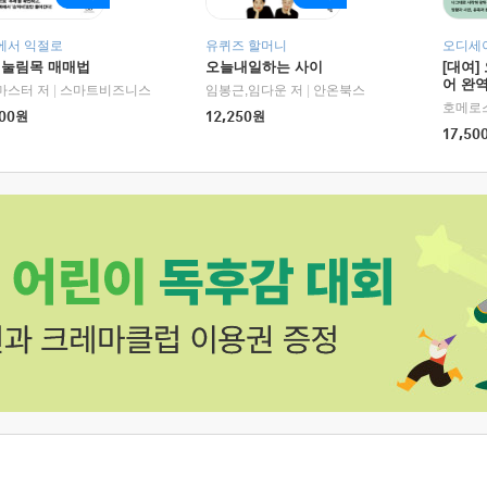
에서 익절로
유퀴즈 할머니
오디세이
 눌림목 매매법
오늘내일하는 사이
[대여]
어 완역
RHK)
마스터 저
|
스마트비즈니스
임봉근,임다운 저
|
안온북스
00
원
12,250
원
17,50