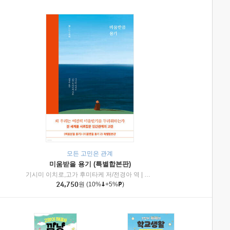
모든 고민은 관계
미움받을 용기 (특별합본판)
기시미 이치로,고가 후미타케 저/전경아 역
|
제이브리즈북스
|
인플루엔셜
24,750
원
(10%
+5%
)