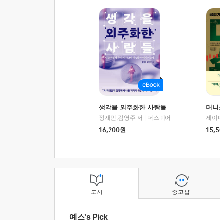
생각을 외주화한 사람들
머니
정재민,김영주 저
|
더스퀘어
16,200
원
15,5
도서
중고샵
예스's Pick