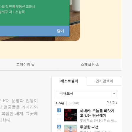
닫기
고양이의 날
스페셜 Pick
베스트셀러
인기검색어
국내도서
 PD. 문명과 전통이
1~5위
|
6~10위
한 얼굴들을 카메라와
세네카, 오늘을 빼앗기
 복잡한 세계, 그곳에
고 있는 당신에게
명한다.
루키우스 안나이우스 세네카 저/하와이 대저택 편역
투명한 나선