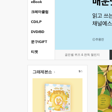
eBook
크레마클럽
CD/LP
DVD/BD
문구/GIFT
티켓
골든벨 퀴즈 & 완독 챌린지
그래제본소
5
/5