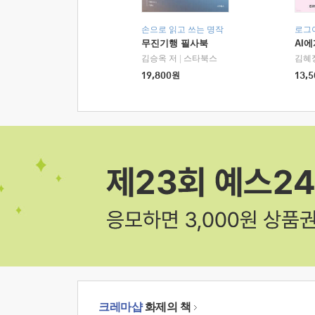
손으로 읽고 쓰는 명작
로그
무진기행 필사북
AI
김승옥 저
|
스타북스
김혜
19,800
원
13,5
크레마샵
화제의 책