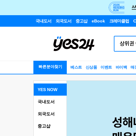
국내도서
외국도서
중고샵
eBook
크레마클럽
C
빠른분야찾기
베스트
신상품
이벤트
바이백
매
YES NOW
국내도서
외국도서
중고샵