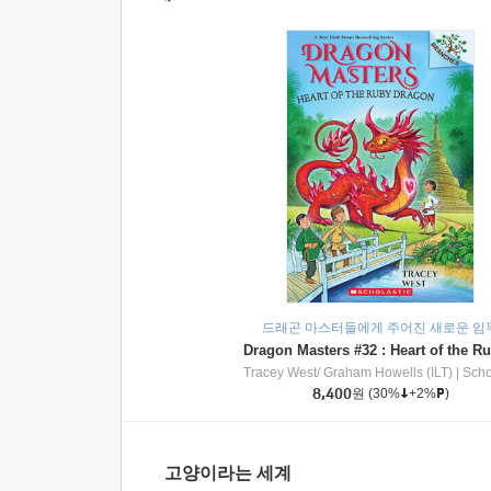
드래곤 마스터들에게 주어진 새로운 임
Tracey West/ Graham Howells (ILT)
|
Scholasti
8,400
원
(30%
+2%
)
고양이라는 세계