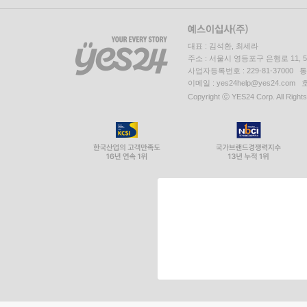
대표 : 김석환, 최세라
주소 : 서울시 영등포구 은행로 11,
사업자등록번호 : 229-81-37000 
이메일 : yes24help@yes24.c
Copyright ⓒ YES24 Corp. All Right