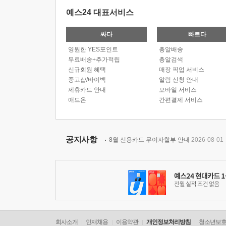
예스24 대표서비스
싸다
빠르다
영원한 YES포인트
총알배송
무료배송+추가적립
총알검색
신규회원 혜택
매장 픽업 서비스
중고샵/바이백
알림 신청 안내
제휴카드 안내
모바일 서비스
애드온
간편결제 서비스
공지사항
8월 신용카드 무이자할부 안내
2026-08-01
회사소개
인재채용
이용약관
개인정보처리방침
청소년보