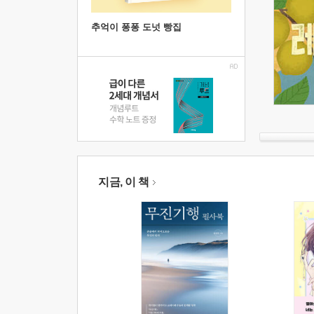
추억이 퐁퐁 도넛 빵집
지금, 이 책