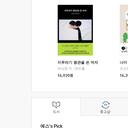
지푸라기 왕관을 쓴 여자
나이 
박상영 저
|
래빗홀
조선
16,920
원
16,2
도서
중고샵
예스's Pick