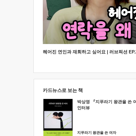
헤어진 연인과 재회하고 싶어요 | 러브픽션 EP.2
카드뉴스로 보는 책
박상영 『지푸라기 왕관을 쓴 
인터뷰
지푸라기 왕관을 쓴 여자