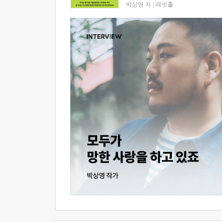
박상영 저
|
래빗홀