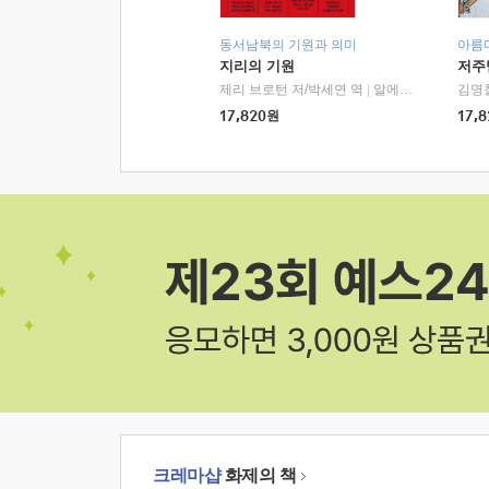
동서남북의 기원과 의미
아름
지리의 기원
저주
제리 브로턴 저/박세연 역
|
알에이치코리아(RHK)
김명
17,820
원
17,8
크레마샵
화제의 책