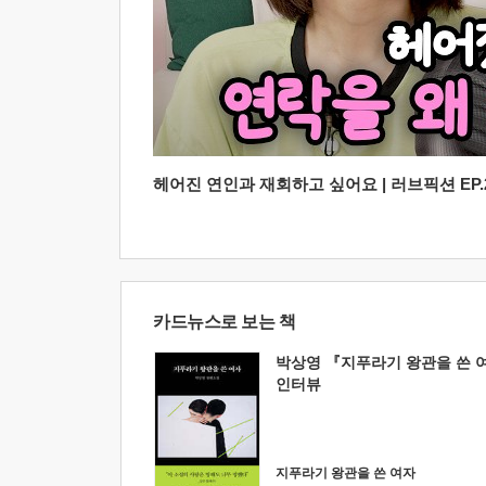
헤어진 연인과 재회하고 싶어요 | 러브픽션 EP.2
카드뉴스로 보는 책
박상영 『지푸라기 왕관을 쓴 
인터뷰
지푸라기 왕관을 쓴 여자