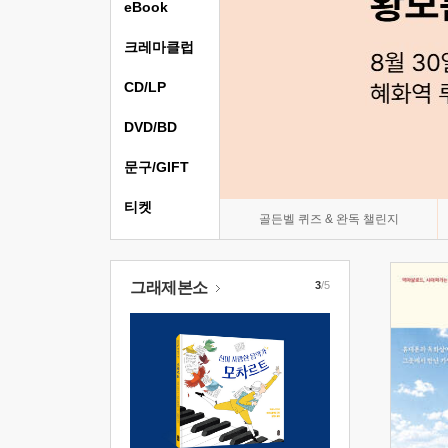
eBook
크레마클럽
CD/LP
DVD/BD
문구/GIFT
티켓
골든벨 퀴즈 & 완독 챌린지
그래제본소
3
/5