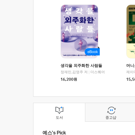
생각을 외주화한 사람들
머니
정재민,김영주 저
|
더스퀘어
16,200
원
15,5
도서
중고샵
예스's Pick