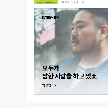
박상영 저
|
래빗홀