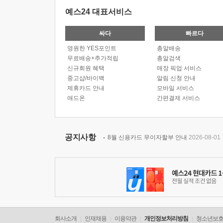
예스24 대표서비스
싸다
빠르다
영원한 YES포인트
총알배송
무료배송+추가적립
총알검색
신규회원 혜택
매장 픽업 서비스
중고샵/바이백
알림 신청 안내
제휴카드 안내
모바일 서비스
애드온
간편결제 서비스
공지사항
8월 신용카드 무이자할부 안내
2026-08-01
회사소개
인재채용
이용약관
개인정보처리방침
청소년보