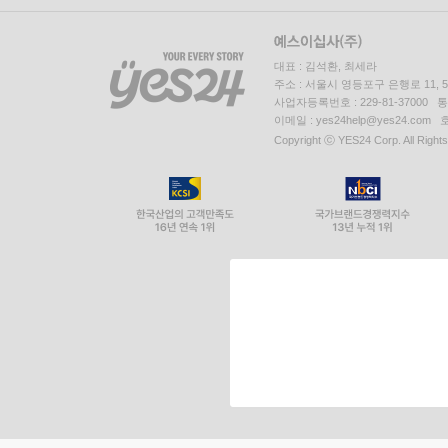
대표 : 김석환, 최세라
주소 : 서울시 영등포구 은행로 11,
사업자등록번호 : 229-81-37000 
이메일 : yes24help@yes24.c
Copyright ⓒ YES24 Corp. All Right