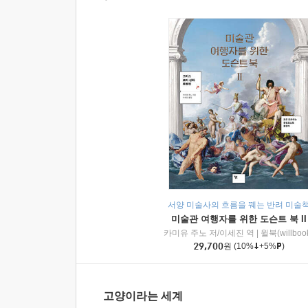
서양 미술사의 흐름을 꿰는 반려 미술
미술관 여행자를 위한 도슨트 북 II
카미유 주노 저/이세진 역
|
윌북(willboo
29,700
원
(10%
+5%
)
고양이라는 세계