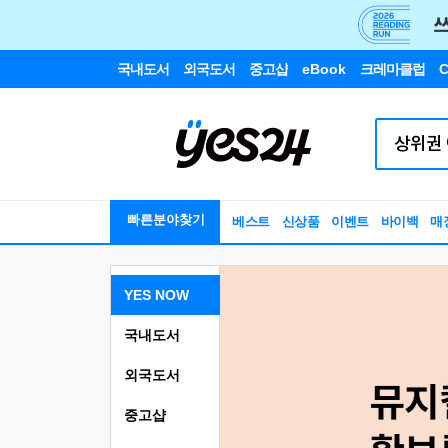
국내도서
외국도서
중고샵
eBook
크레마클럽
C
빠른분야찾기
베스트
신상품
이벤트
바이백
매
YES NOW
국내도서
외국도서
중고샵