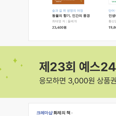
숲과 길 위 생명의 여정
단어
동물의 향기, 인간의 풍경
인생
최태영 저
|
돌베개
황선
23,400
원
19,8
크레마샵
화제의 책