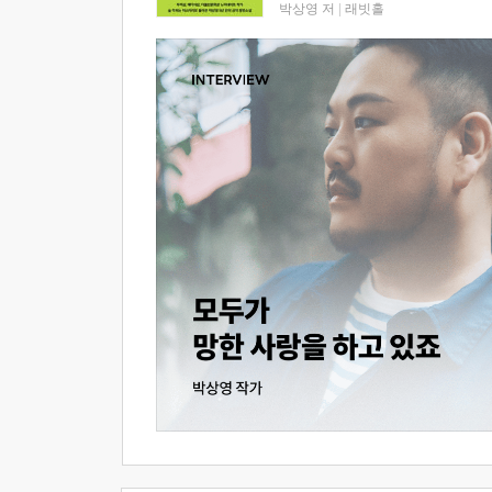
박상영 저
|
래빗홀