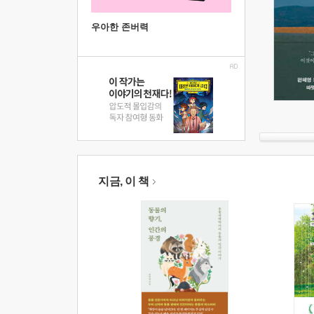
우아한 존버력
지금, 이 책