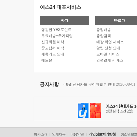
예스24 대표서비스
싸다
빠르다
영원한 YES포인트
총알배송
무료배송+추가적립
총알검색
신규회원 혜택
매장 픽업 서비스
중고샵/바이백
알림 신청 안내
제휴카드 안내
모바일 서비스
애드온
간편결제 서비스
공지사항
8월 신용카드 무이자할부 안내
2026-08-01
회사소개
인재채용
이용약관
개인정보처리방침
청소년보