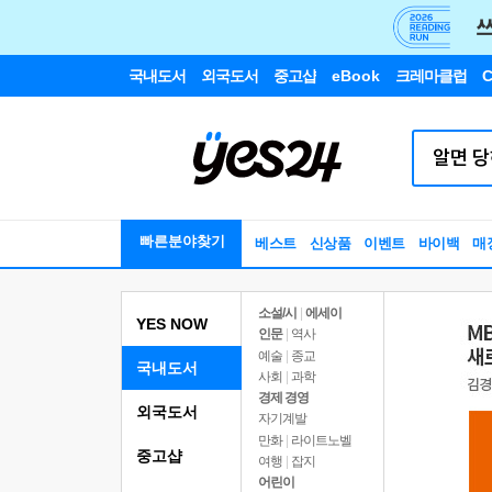
국내도서
외국도서
중고샵
eBook
크레마클럽
C
빠른분야찾기
베스트
신상품
이벤트
바이백
매
소설/시
|
에세이
YES NOW
인문
|
역사
예술
|
종교
국내도서
사회
|
과학
경제 경영
외국도서
자기계발
만화
|
라이트노벨
중고샵
여행
|
잡지
어린이