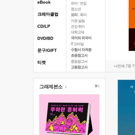
eBook
유아
|
전집
청소년
크레마클럽
요리
|
육아
가정 살림
CD/LP
건강 취미
대학교재
DVD/BD
국어와 외국어
IT 모바일
수험서 자격증
문구/GIFT
초등참고서
중등참고서
티켓
나민애 7문 
고등참고서
그래제본소
3
/5