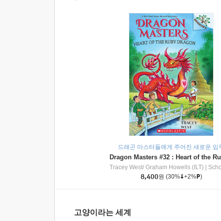
드래곤 마스터들에게 주어진 새로운 임
Tracey West/ Graham Howells (ILT)
|
Scholasti
8,400
원
(30%
+2%
)
고양이라는 세계