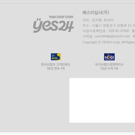
대표 : 김석환, 최세라
주소 : 서울시 영등포구 은행로 11,
사업자등록번호 : 229-81-37000 
이메일 : yes24help@yes24.c
Copyright ⓒ YES24 Corp. All Right