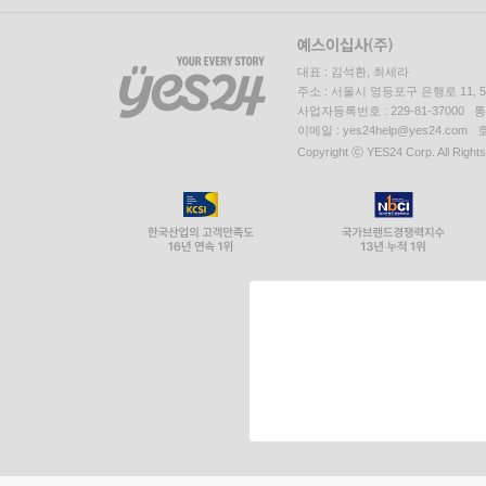
대표 : 김석환, 최세라
주소 : 서울시 영등포구 은행로 11,
사업자등록번호 : 229-81-37000 
이메일 : yes24help@yes24.c
Copyright ⓒ YES24 Corp. All Right