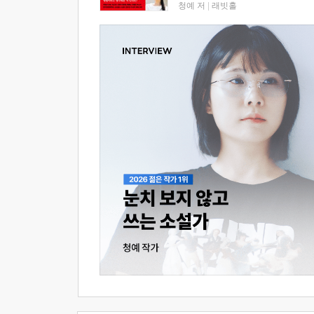
청예 저
|
래빗홀