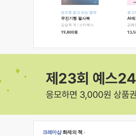
손으로 읽고 쓰는 명작
로그
무진기행 필사북
AI
김승옥 저
|
스타북스
김혜
19,800
원
13,5
크레마샵
화제의 책