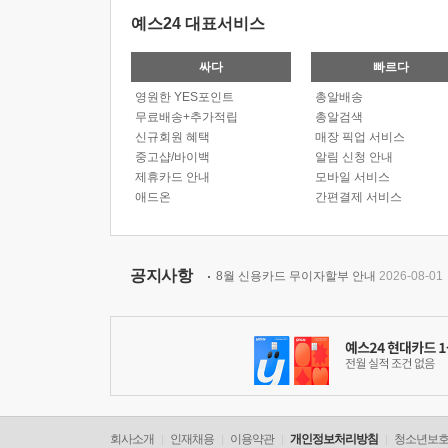
예스24 대표서비스
싸다
빠르다
영원한 YES포인트
총알배송
무료배송+추가적립
총알검색
신규회원 혜택
매장 픽업 서비스
중고샵/바이백
알림 신청 안내
제휴카드 안내
모바일 서비스
애드온
간편결제 서비스
공지사항
8월 신용카드 무이자할부 안내
2026-08-01
회사소개
인재채용
이용약관
개인정보처리방침
청소년보