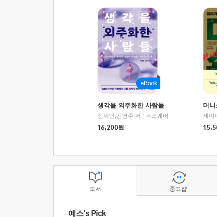
생각을 외주화한 사람들
머니
정재민,김영주 저
|
더스퀘어
16,200
원
15,5
도서
중고샵
예스's Pick