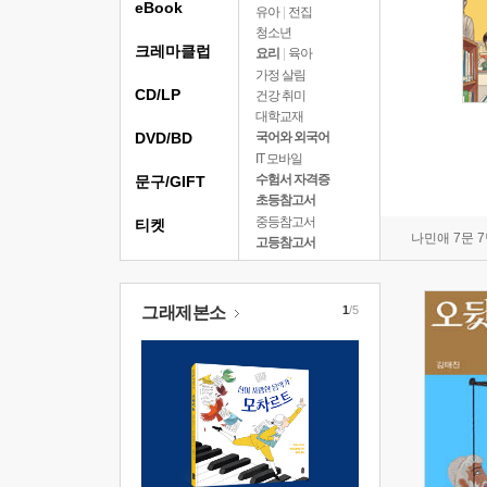
eBook
유아
|
전집
청소년
크레마클럽
요리
|
육아
가정 살림
CD/LP
건강 취미
대학교재
DVD/BD
국어와 외국어
IT 모바일
수험서 자격증
문구/GIFT
초등참고서
중등참고서
티켓
나민애 7문 
고등참고서
그래제본소
1
/5