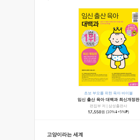
초보 부모를 위한 육아 바이블
임신 출산 육아 대백과 최신개정판
편집부 저
|
삼성출판사
17,550
원
(10%
+5%
)
고양이라는 세계