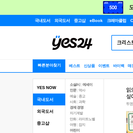
국내도서
외국도서
중고샵
eBook
크레마클럽
C
빠른분야찾기
베스트
신상품
이벤트
바이백
매
소설/시
|
에세이
YES NOW
인문
|
역사
예술
|
종교
국내도서
사회
|
과학
경제 경영
외국도서
자기계발
만화
|
라이트노벨
중고샵
여행
|
잡지
어린이