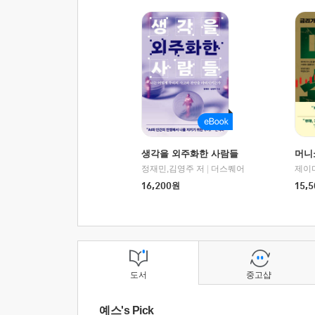
생각을 외주화한 사람들
머니
정재민,김영주 저
|
더스퀘어
16,200
원
15,5
도서
중고샵
예스's Pick