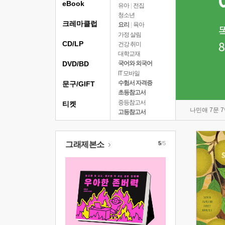
eBook
유아
|
전집
청소년
크레마클럽
요리
|
육아
가정 살림
CD/LP
건강 취미
대학교재
DVD/BD
국어와 외국어
IT 모바일
수험서 자격증
문구/GIFT
초등참고서
중등참고서
티켓
나민애 7문 
고등참고서
그래제본소
5
/5