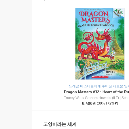
드래곤 마스터들에게 주어진 새로운 임
Tracey West/ Graham Howells (ILT)
|
Scholasti
8,400
원
(30%
+2%
)
고양이라는 세계