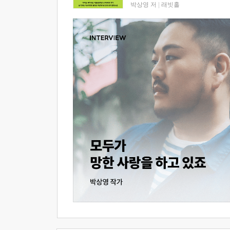
박상영 저
|
래빗홀