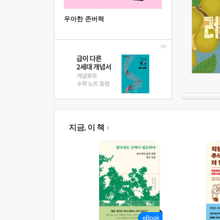
우아한 존버력
지금, 이 책