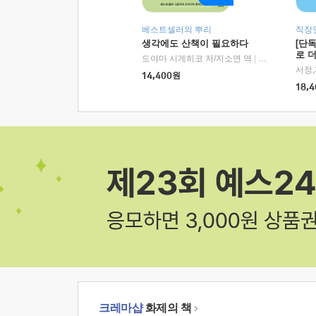
베스트셀러의 뿌리
직장
생각에도 산책이 필요하다
[단
로 
도야마 시게히코 저/지소연 역
|
알에이치코리아(
14,400
원
18,4
크레마샵
화제의 책