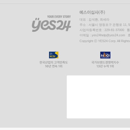
대표 : 김석환, 최세라
주소 : 서울시 영등포구 은행로 11,
사업자등록번호 : 229-81-37000 
이메일 : yes24help@yes24.c
Copyright ⓒ YES24 Corp. All Right