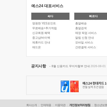
예스24 대표서비스
싸다
빠르다
영원한 YES포인트
총알배송
무료배송+추가적립
총알검색
신규회원 혜택
매장 픽업 서비스
중고샵/바이백
알림 신청 안내
제휴카드 안내
모바일 서비스
애드온
간편결제 서비스
공지사항
8월 신용카드 무이자할부 안내
2026-08-01
회사소개
인재채용
이용약관
개인정보처리방침
청소년보