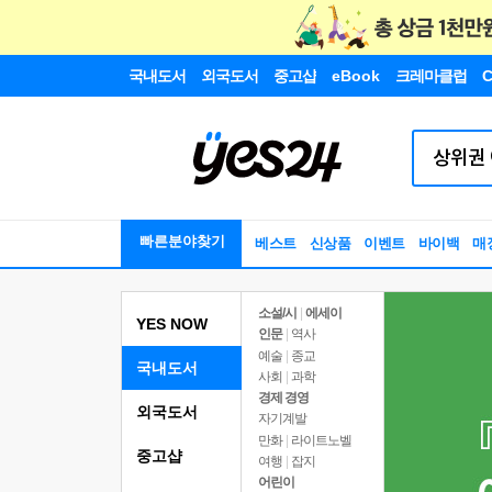
국내도서
외국도서
중고샵
eBook
크레마클럽
C
빠른분야찾기
베스트
신상품
이벤트
바이백
매
소설/시
|
에세이
YES NOW
인문
|
역사
예술
|
종교
국내도서
사회
|
과학
경제 경영
외국도서
자기계발
만화
|
라이트노벨
중고샵
여행
|
잡지
어린이