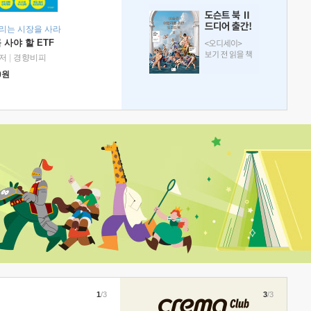
리는 시장을 사라
 사야 할 ETF
저
|
경향비피
0
원
1
/3
3
/3