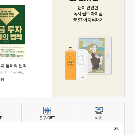
투자 불패의 법칙
슨 저
|
다산북스
0
원
BD
문구/GIFT
티켓
2
/5