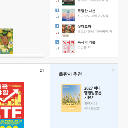
호메로스 저/페테르 파울 루벤스 그림/박문재 역
1
투명한 나선
히가시노 게이고 저/김선영 역
1
싯다르타
헤르만 헤세 저/박병덕 역
1
독서의 기술
고명환 저
1
2
/3
출판사 추천