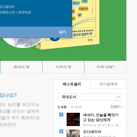
닫기
화제의 책
이주의 책
이책 어때?
베스트셀러
인기검색어
 있나요?
국내도서
집단 심리를 파고드는
1~5위
|
6~10위
 종교를 만드는 설계자
세네카, 오늘을 빼앗기
물들과 작가 특유의 대
고 있는 당신에게
선보인다.
루키우스 안나이우스 세네카 저/하와이 대저택 편역
오디세이아