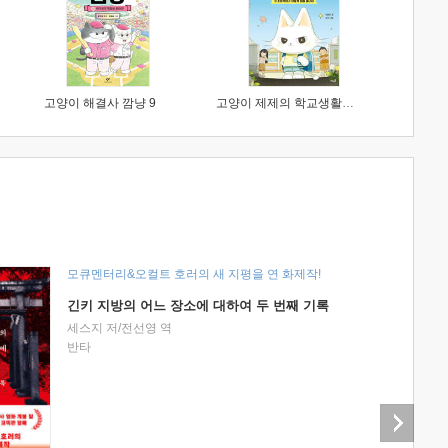
고양이 해결사 깜냥 9
고양이 제제의 학교생활 1 : 초등학생이 이렇게 힘들 줄이야
모큐멘터리&오컬트 호러의 새 지평을 연 화제작!
긴키 지방의 어느 장소에 대하여 두 번째 기록
세스지 저/전선영 역
반타