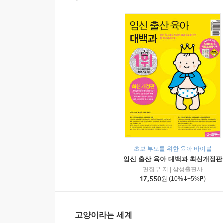
초보 부모를 위한 육아 바이블
임신 출산 육아 대백과 최신개정판
편집부 저
|
삼성출판사
17,550
원
(10%
+5%
)
고양이라는 세계