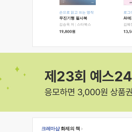
손으로 읽고 쓰는 명작
로그
무진기행 필사북
AI
김승옥 저
|
스타북스
김혜
19,800
원
13,5
크레마샵
화제의 책