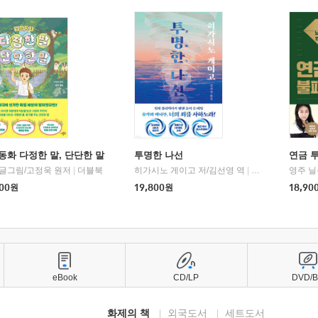
동화 다정한 말, 단단한 말
투명한 나선
연금 
 글그림/고정욱 원저
|
더블북
히가시노 게이고 저/김선영 역
|
북다
영주 닐
00
원
19,800
원
18,90
eBook
CD/LP
DVD/
화제의 책
외국도서
세트도서