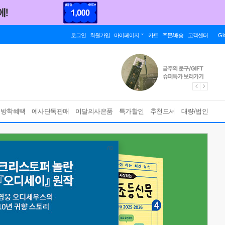
로그인
회원가입
마이페이지
카트
주문/배송
고객센터
Gl
름방학혜택
예사단독판매
이달의사은품
특가할인
추천도서
대량/법인