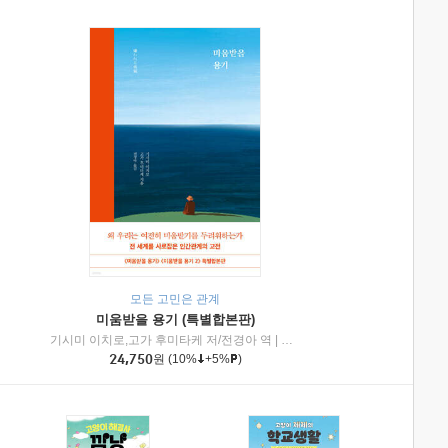
모든 고민은 관계
미움받을 용기 (특별합본판)
기시미 이치로,고가 후미타케 저/전경아 역
|
제이브리즈북스
|
인플루엔셜
24,750
원
(10%
+5%
)