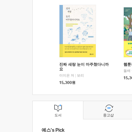
진짜 새랑 눈이 마주쳤다니까
웹툰
요
돌배
이이은 저
|
보리
15,3
15,300
원
도서
중고샵
예스's Pick