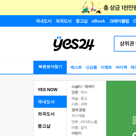
국내도서
외국도서
중고샵
eBook
크레마클럽
C
빠른분야찾기
베스트
신상품
이벤트
바이백
매
소설/시
|
에세이
YES NOW
인문
|
역사
예술
|
종교
국내도서
사회
|
과학
경제 경영
외국도서
자기계발
만화
|
라이트노벨
중고샵
여행
|
잡지
어린이