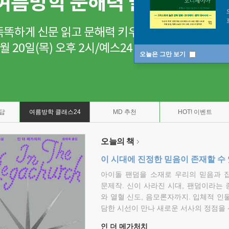
오늘은 그만 보기
7답
여름방학 클래스24
MD 추천
HOT! 이벤트
오늘의 책
이 시대에 진정한 믿음이 존재할 수
아이돌 팬덤을 소재로 우리의 믿음과 
문제작. 신이 사라진 시대, 팬덤이라는
와 열혈 신도, 음모론자까지. 입체적 인
담한 시선이 만나 새로운 서사의 정점을 
인 더 메가처치