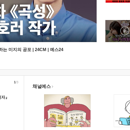
 미지의 공포 | 24CM | 예스24
1
/3
채널예스
여자』