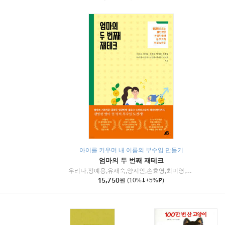
아이를 키우며 내 이름의 부수입 만들기
엄마의 두 번째 재테크
우리나,정예용,유재숙,양지인,손효영,최미영,조민주,이진현,차미숙,서미숙 저
15,750
원
(10%
+5%
)