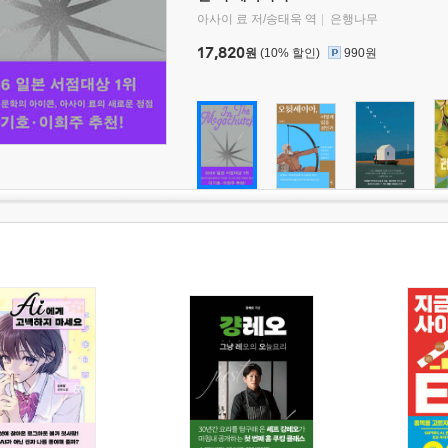
아사이 료 저/송태욱 역
은행나무
17,820
원
(10% 할인)
990원