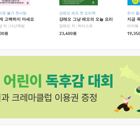
아웃 불가 첫사랑
강레오 셰프 첫 요리책
돈이 몰
에게 고백하지 마세요
걍레오 그냥 레오의 오늘 요리
지금 꼭
정 저
|
다산책방
강레오 저
|
하이스트
마지혜 
00
원
23,400
원
19,35