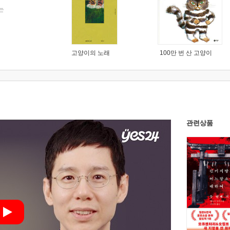
는
고양이의 노래
100만 번 산 고양이
관련상품