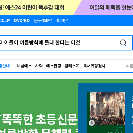
D/LP
DVD/BD
문구
/GIFT
티켓
장안내
채널예스
사락
예스펀딩
클래스24
독서유형검사
여
RBTI Lab
독서유형검사