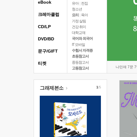
eBook
유아
|
전집
청소년
크레마클럽
요리
|
육아
가정 살림
CD/LP
건강 취미
대학교재
DVD/BD
국어와 외국어
IT 모바일
수험서 자격증
문구/GIFT
초등참고서
중등참고서
티켓
나민애 7문 
고등참고서
그래제본소
1
/5