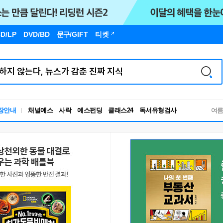
D/LP
DVD/BD
문구
/GIFT
티켓
독서유형검사
장안내
채널예스
사락
예스펀딩
클래스24
여
RBTI Lab
독서유형검사