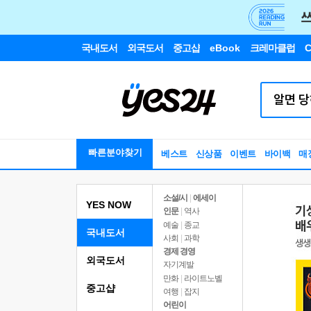
국내도서
외국도서
중고샵
eBook
크레마클럽
C
빠른분야찾기
베스트
신상품
이벤트
바이백
매
소설/시
|
에세이
YES NOW
인문
|
역사
예술
|
종교
국내도서
사회
|
과학
경제 경영
외국도서
자기계발
만화
|
라이트노벨
중고샵
여행
|
잡지
어린이