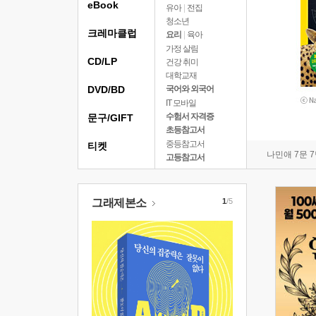
eBook
유아
|
전집
청소년
크레마클럽
요리
|
육아
가정 살림
CD/LP
건강 취미
대학교재
DVD/BD
국어와 외국어
IT 모바일
수험서 자격증
문구/GIFT
초등참고서
중등참고서
티켓
나민애 7문 
고등참고서
그래제본소
1
/5