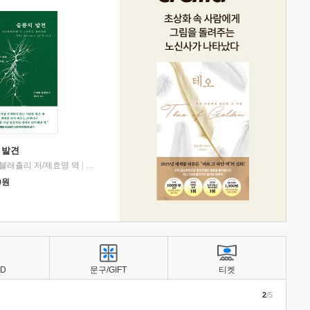
 발견
블래츨리 저/제효영 역
|
디플롯
0
원
BD
문구/GIFT
티켓
2
/5