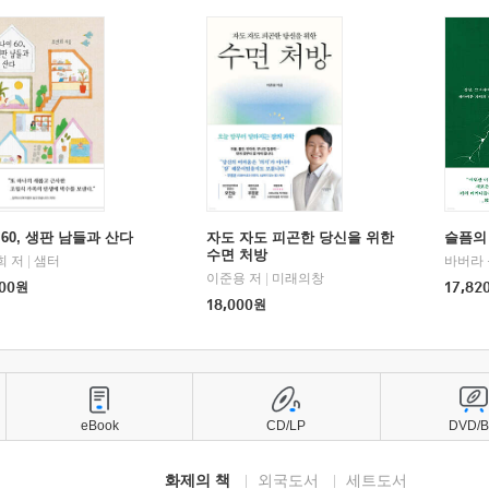
60, 생판 남들과 산다
자도 자도 피곤한 당신을 위한
슬픔의
수면 처방
희 저
|
샘터
바버라 
이준용 저
|
미래의창
00
원
17,82
18,000
원
eBook
CD/LP
DVD/
화제의 책
외국도서
세트도서