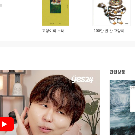
는
고양이의 노래
100만 번 산 고양이
관련상품