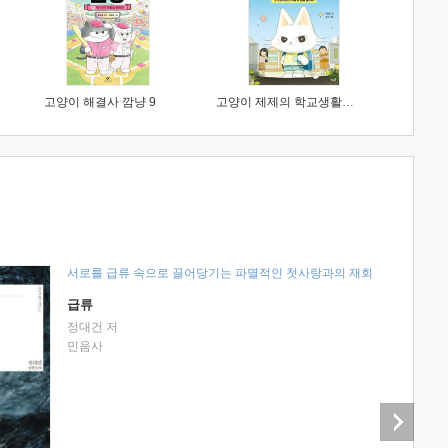
고양이 해결사 깜냥 9
고양이 제제의 학교생활 1 : 초등학생이 이렇게 힘들 줄이야
서로를 급류 속으로 끌어당기는 파멸적인 첫사랑과의 재회
급류
정대건 저
민음사