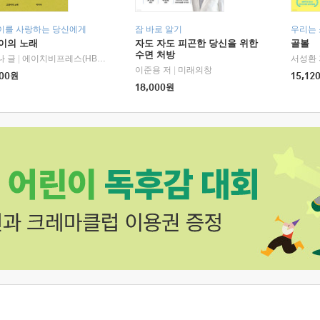
이를 사랑하는 당신에게
잠 바로 알기
우리는
이의 노래
자도 자도 피곤한 당신을 위한
골볼
수면 처방
나 글
|
에이치비프레스(HBPRESS)
서성환 
이준용 저
|
미래의창
00
원
15,12
18,000
원