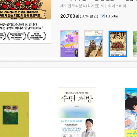
제도권주식분석(최기원) 저
와이즈베리
20,700
원
(10% 할인)
1,150원