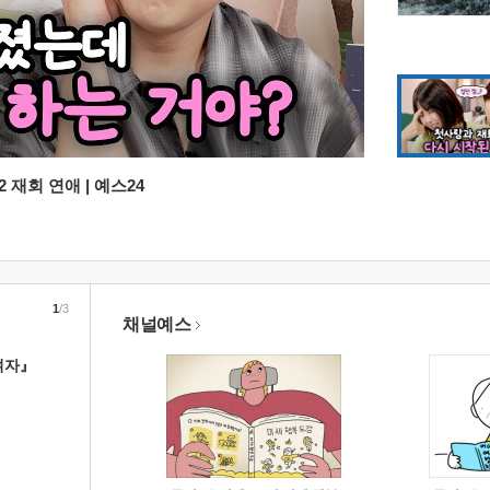
 재회 연애 | 예스24
1
/3
채널예스
여자』