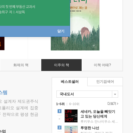
닫기
화제의 책
이주의 책
이책 어때?
베스트셀러
인기검색어
스템
국내도서
리오 설계자 제도권주식
1~5위
|
6~10위
트폴리오 설계에 집중
세네카, 오늘을 빼앗기
F 전략으로 평생 현금
고 있는 당신에게
루키우스 안나이우스 세네카 저/하와이 대저택 편역
투명한 나선
 수업