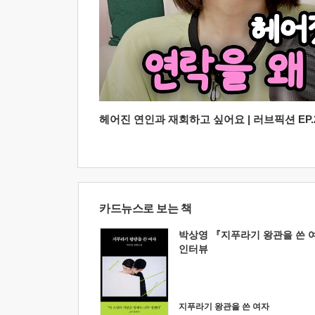
헤어진 연인과 재회하고 싶어요 | 러브픽션 EP.2
카드뉴스로 보는 책
박상영 『지푸라기 왕관을 쓴 
인터뷰
지푸라기 왕관을 쓴 여자