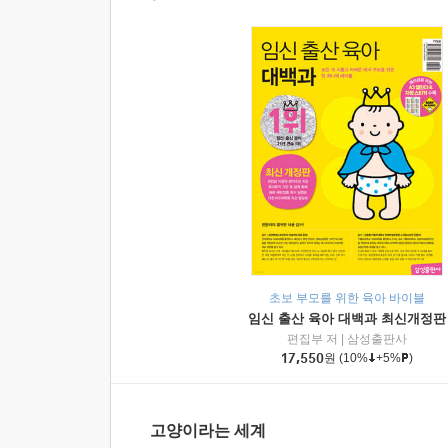
초보 부모를 위한 육아 바이블
임신 출산 육아 대백과 최신개정판
편집부 저
|
삼성출판사
17,550
원
(10%
+5%
)
고양이라는 세계