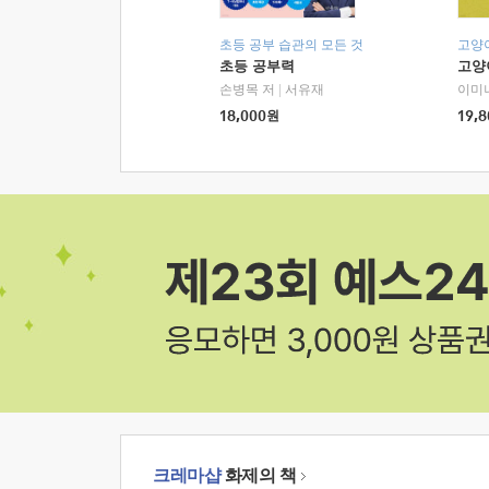
초등 공부 습관의 모든 것
고양
초등 공부력
고양
손병목 저
|
서유재
이미
18,000
원
19,8
크레마샵
화제의 책