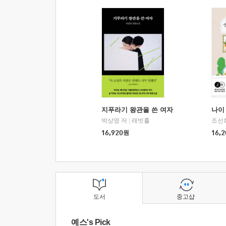
지푸라기 왕관을 쓴 여자
나이 
박상영 저
|
래빗홀
조선
16,920
원
16,2
도서
중고샵
예스's Pick