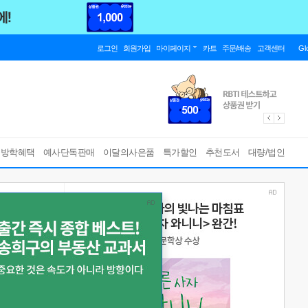
로그인
회원가입
마이페이지
카트
주문/배송
고객센터
Gl
름방학혜택
예사단독판매
이달의사은품
특가할인
추천도서
대량/법인