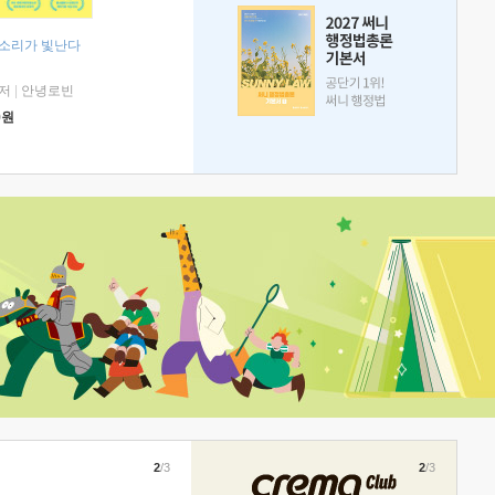
 소리가 빛난다
저
|
안녕로빈
0
원
2
/3
2
/3