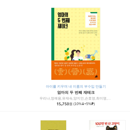
아이를 키우며 내 이름의 부수입 만들기
엄마의 두 번째 재테크
우리나,정예용,유재숙,양지인,손효영,최미영,조민주,이진현,차미숙,서미숙 저
15,750
원
(10%
+5%
)