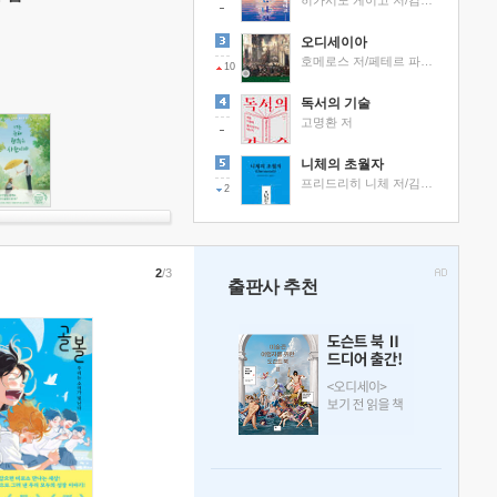
히가시노 게이고 저/김선영 역
오디세이아
호메로스 저/페테르 파울 루벤스 그림/박문재 역
10
독서의 기술
고명환 저
니체의 초월자
프리드리히 니체 저/김철 편역
2
2
/3
출판사 추천