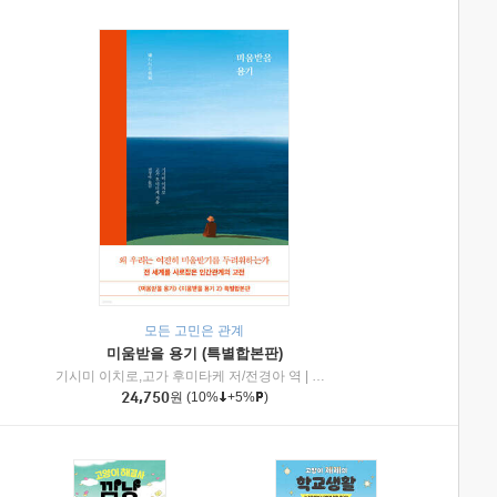
모든 고민은 관계
미움받을 용기 (특별합본판)
기시미 이치로,고가 후미타케 저/전경아 역
|
제이브리즈북스
|
인플루엔셜
24,750
원
(10%
+5%
)