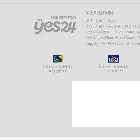
대표 : 김석환, 최세라
주소 : 서울시 영등포구 은행로 11,
사업자등록번호 : 229-81-37000 
이메일 : yes24help@yes24.c
Copyright ⓒ YES24 Corp. All Right