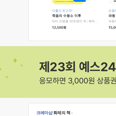
미출간 유고작!
손절
죽음의 수용소 이후
파동
빅터 프랭클 저/유영미 역
|
북하우스
파동
12,500
원
15,0
크레마샵
화제의 책