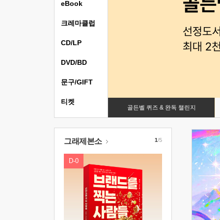
eBook
크레마클럽
CD/LP
DVD/BD
문구/GIFT
티켓
골든벨 퀴즈 & 완독 챌린지
그래제본소
1
/5
D-0