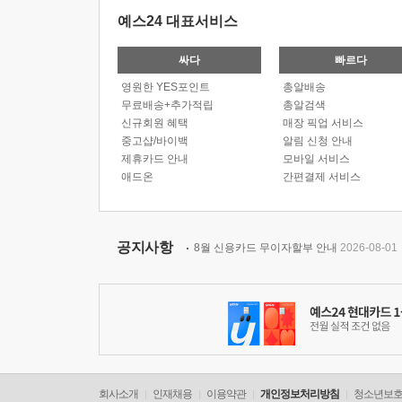
예스24 대표서비스
싸다
빠르다
영원한 YES포인트
총알배송
무료배송+추가적립
총알검색
신규회원 혜택
매장 픽업 서비스
중고샵/바이백
알림 신청 안내
제휴카드 안내
모바일 서비스
애드온
간편결제 서비스
공지사항
8월 신용카드 무이자할부 안내
2026-08-01
회사소개
인재채용
이용약관
개인정보처리방침
청소년보