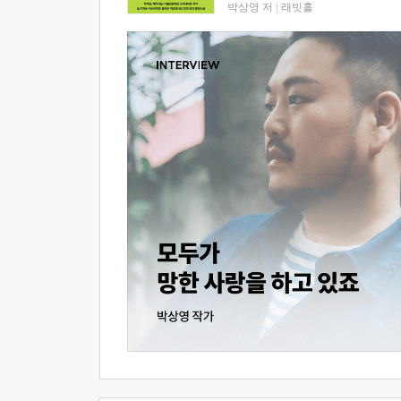
박상영 저
|
래빗홀