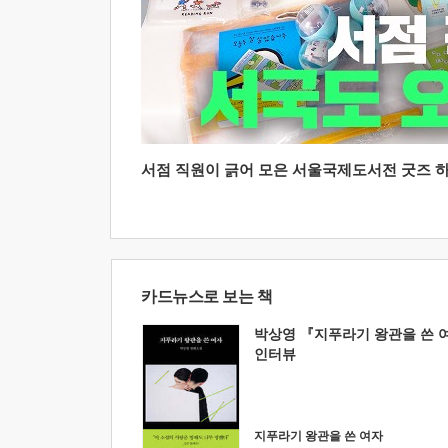
서점 직원이 긁어 모은 서울국제도서전 굿즈 하울
카드뉴스로 보는 책
박상영 『지푸라기 왕관을 쓴 
인터뷰
지푸라기 왕관을 쓴 여자