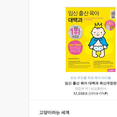
초보 부모를 위한 육아 바이블
임신 출산 육아 대백과 최신개정판
편집부 저
|
삼성출판사
17,550
원
(10%
+5%
)
고양이라는 세계