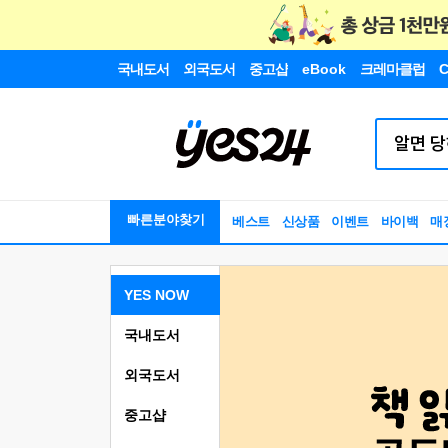
국내도서
외국도서
중고샵
eBook
크레마클럽
C
빠른분야찾기
베스트
신상품
이벤트
바이백
매
YES NOW
국내도서
외국도서
중고샵