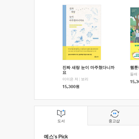
진짜 새랑 눈이 마주쳤다니까
웹툰
요
돌배
이이은 저
|
보리
15,3
15,300
원
도서
중고샵
예스's Pick