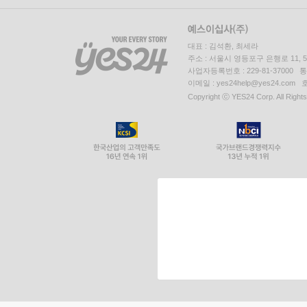
대표 : 김석환, 최세라
주소 : 서울시 영등포구 은행로 11,
사업자등록번호 : 229-81-37000 
이메일 : yes24help@yes24.c
Copyright ⓒ YES24 Corp. All Right