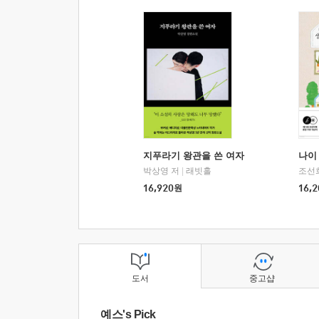
지푸라기 왕관을 쓴 여자
나이 
박상영 저
|
래빗홀
조선
16,920
원
16,2
도서
중고샵
예스's Pick