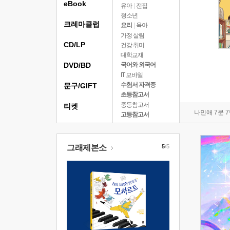
eBook
유아
|
전집
청소년
크레마클럽
요리
|
육아
가정 살림
CD/LP
건강 취미
대학교재
DVD/BD
국어와 외국어
IT 모바일
수험서 자격증
문구/GIFT
초등참고서
중등참고서
티켓
나민애 7문 
고등참고서
그래제본소
5
/5