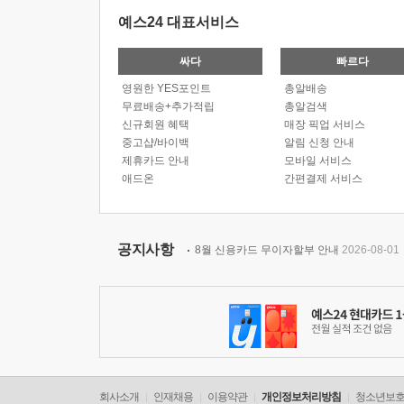
예스24 대표서비스
싸다
빠르다
영원한 YES포인트
총알배송
무료배송+추가적립
총알검색
신규회원 혜택
매장 픽업 서비스
중고샵/바이백
알림 신청 안내
제휴카드 안내
모바일 서비스
애드온
간편결제 서비스
공지사항
8월 신용카드 무이자할부 안내
2026-08-01
회사소개
인재채용
이용약관
개인정보처리방침
청소년보