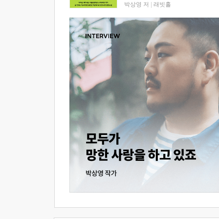
박상영 저
|
래빗홀