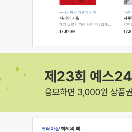
동서남북의 기원과 의미
아름
지리의 기원
저주
제리 브로턴 저/박세연 역
|
알에이치코리아(RHK)
김명
17,820
원
17,8
크레마샵
화제의 책