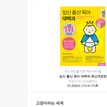
초보 부모를 위한 육아 바이블
임신 출산 육아 대백과 최신개정판
편집부 저
|
삼성출판사
17,550
원
(10%
+5%
)
고양이라는 세계