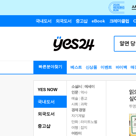
국내도서
외국도서
중고샵
eBook
크레마클럽
C
빠른분야찾기
베스트
신상품
이벤트
바이백
매
소설/시
|
에세이
YES NOW
인문
|
역사
예술
|
종교
국내도서
사회
|
과학
경제 경영
외국도서
자기계발
만화
|
라이트노벨
중고샵
여행
|
잡지
어린이