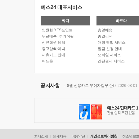
예스24 대표서비스
싸다
빠르다
영원한 YES포인트
총알배송
무료배송+추가적립
총알검색
신규회원 혜택
매장 픽업 서비스
중고샵/바이백
알림 신청 안내
제휴카드 안내
모바일 서비스
애드온
간편결제 서비스
공지사항
8월 신용카드 무이자할부 안내
2026-08-01
회사소개
인재채용
이용약관
개인정보처리방침
청소년보