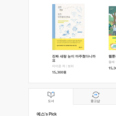
진짜 새랑 눈이 마주쳤다니까
웹툰
요
돌배
이이은 저
|
보리
15,3
15,300
원
도서
중고샵
예스's Pick