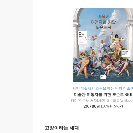
서양 미술사의 흐름을 꿰는 반려 미술
미술관 여행자를 위한 도슨트 북 II
카미유 주노 저/이세진 역
|
윌북(willboo
29,700
원
(10%
+5%
)
고양이라는 세계