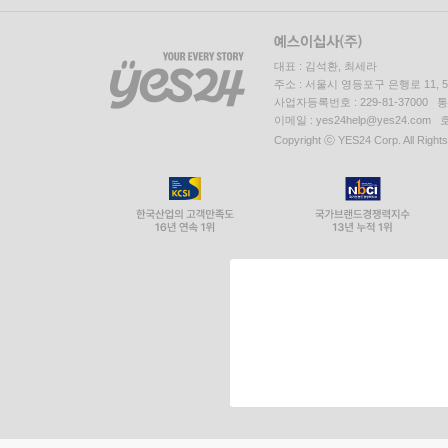
대표 : 김석환, 최세라
주소 : 서울시 영등포구 은행로 11,
사업자등록번호 : 229-81-37000 
이메일 : yes24help@yes24.c
Copyright ⓒ YES24 Corp. All Right