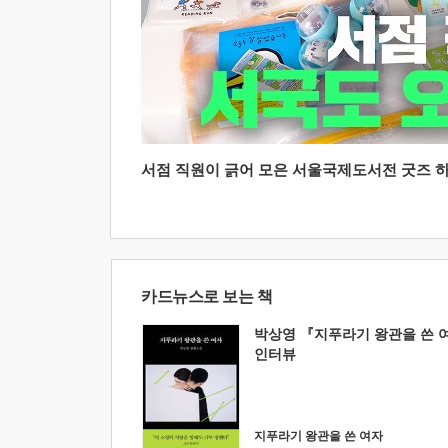
서점 직원이 긁어 모은 서울국제도서전 굿즈 하울
카드뉴스로 보는 책
박상영 『지푸라기 왕관을 쓴 
인터뷰
지푸라기 왕관을 쓴 여자