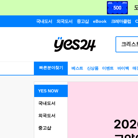
국내도서
외국도서
중고샵
eBook
크레마클럽
C
빠른분야찾기
베스트
신상품
이벤트
바이백
매
YES NOW
국내도서
외국도서
중고샵