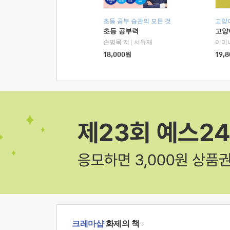
초등 공부 습관의 모든 것
고양
초등 공부력
고양
손병목 저
|
서유재
이미
18,000
원
19,8
크레마샵
화제의 책