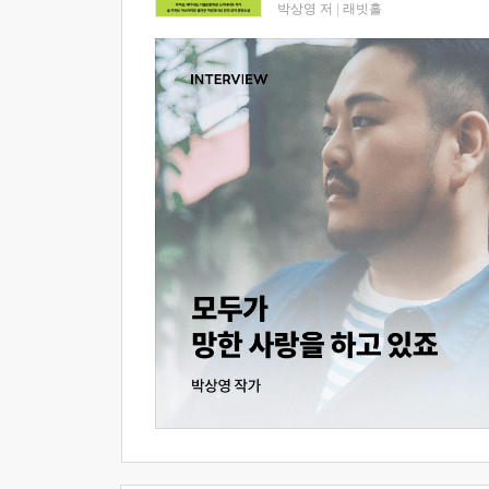
박상영 저
|
래빗홀