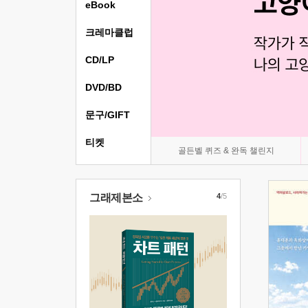
eBook
크레마클럽
CD/LP
DVD/BD
문구/GIFT
티켓
골든벨 퀴즈 & 완독 챌린지
그래제본소
4
/5