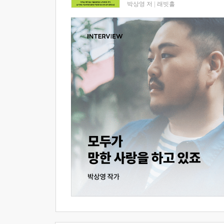
박상영 저
|
래빗홀