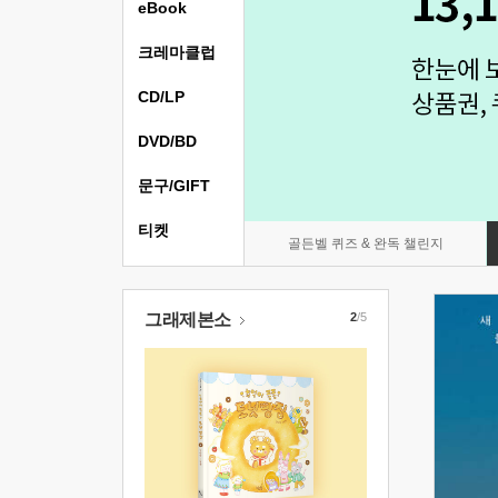
eBook
크레마클럽
CD/LP
DVD/BD
문구/GIFT
티켓
골든벨 퀴즈 & 완독 챌린지
그래제본소
2
/5