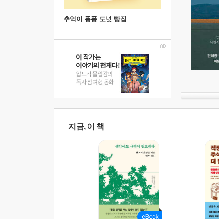
추억이 퐁퐁 도넛 빵집
지금, 이 책