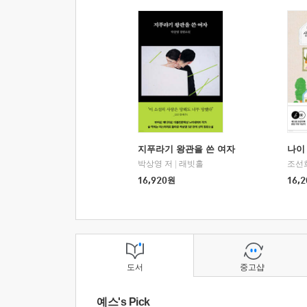
지푸라기 왕관을 쓴 여자
나이 
박상영 저
|
래빗홀
조선
16,920
원
16,2
도서
중고샵
예스's Pick