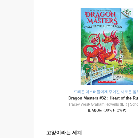
드래곤 마스터들에게 주어진 새로운 임
Tracey West/ Graham Howells (ILT)
|
Scholasti
8,400
원
(30%
+2%
)
고양이라는 세계