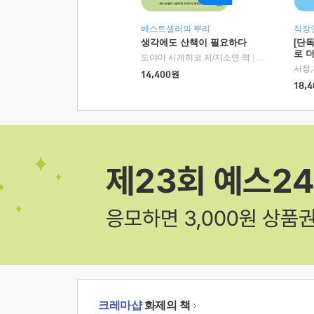
베스트셀러의 뿌리
직장
생각에도 산책이 필요하다
[단
로 
도야마 시게히코 저/지소연 역
|
알에이치코리아(
14,400
원
18,4
크레마샵
화제의 책