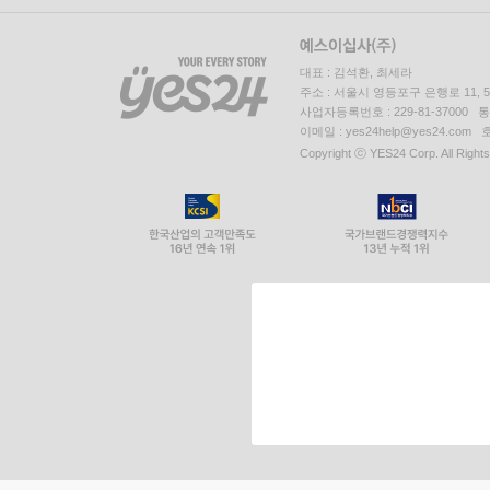
대표 : 김석환, 최세라
주소 : 서울시 영등포구 은행로 11,
사업자등록번호 : 229-81-37000 
이메일 : yes24help@yes24.c
Copyright ⓒ YES24 Corp. All Right