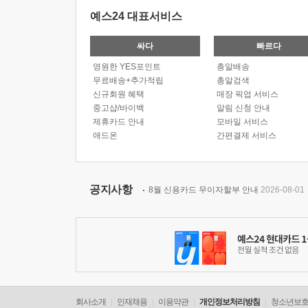
예스24 대표서비스
싸다
빠르다
영원한 YES포인트
총알배송
무료배송+추가적립
총알검색
신규회원 혜택
매장 픽업 서비스
중고샵/바이백
알림 신청 안내
제휴카드 안내
모바일 서비스
애드온
간편결제 서비스
공지사항
8월 신용카드 무이자할부 안내
2026-08-01
회사소개
인재채용
이용약관
개인정보처리방침
청소년보