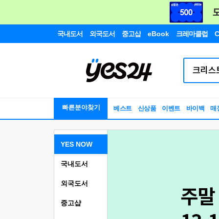
국내도서
외국도서
중고샵
eBook
크레마클럽
C
빠른분야찾기
베스트
신상품
이벤트
바이백
매
YES NOW
국내도서
외국도서
중고샵