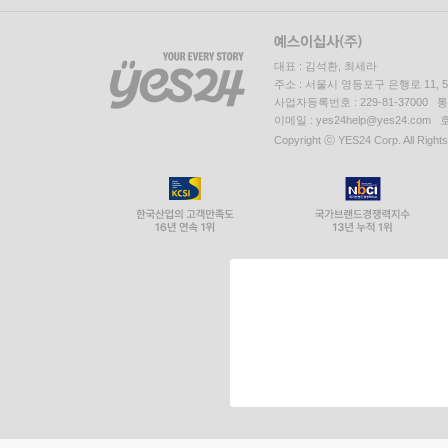
대표 : 김석환, 최세라
주소 : 서울시 영등포구 은행로 11,
사업자등록번호 : 229-81-37000 
이메일 : yes24help@yes24.c
Copyright ⓒ YES24 Corp. All Right