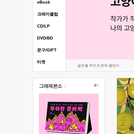
eBook
크레마클럽
CD/LP
DVD/BD
문구/GIFT
티켓
골든벨 퀴즈 & 완독 챌린지
그래제본소
5
/5