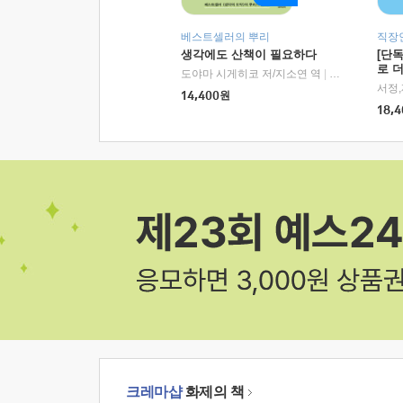
베스트셀러의 뿌리
직장
생각에도 산책이 필요하다
[단
로 
도야마 시게히코 저/지소연 역
|
알에이치코리아(
14,400
원
18,4
크레마샵
화제의 책