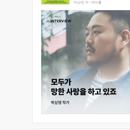
박상영 저
|
래빗홀