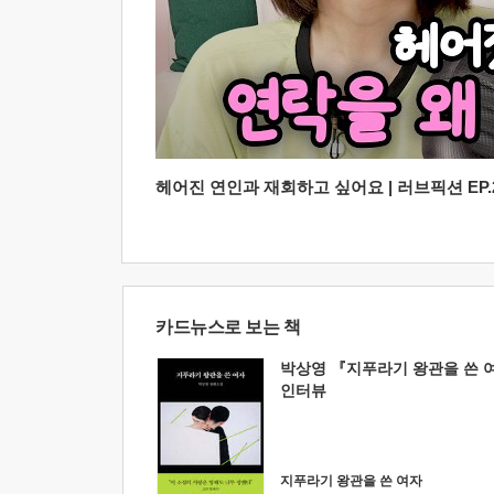
헤어진 연인과 재회하고 싶어요 | 러브픽션 EP.2
카드뉴스로 보는 책
박상영 『지푸라기 왕관을 쓴 
인터뷰
지푸라기 왕관을 쓴 여자