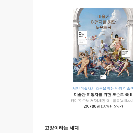
서양 미술사의 흐름을 꿰는 반려 미술
미술관 여행자를 위한 도슨트 북 II
카미유 주노 저/이세진 역
|
윌북(willboo
29,700
원
(10%
+5%
)
고양이라는 세계