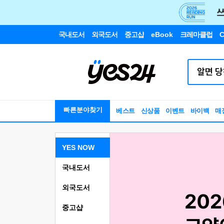
국내도서
외국도서
중고샵
eBook
크레마클럽
C
빠른분야찾기
베스트
신상품
이벤트
바이백
매
YES NOW
국내도서
외국도서
중고샵