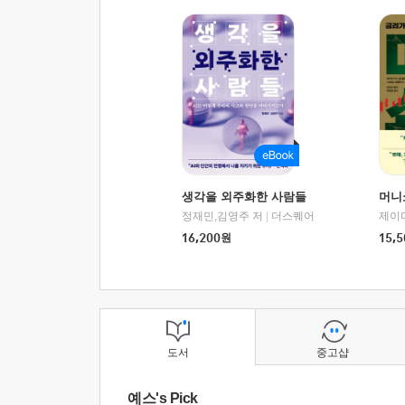
생각을 외주화한 사람들
머니
정재민,김영주 저
|
더스퀘어
16,200
원
15,5
도서
중고샵
예스's Pick