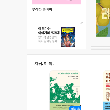
우아한 존버력
지금, 이 책