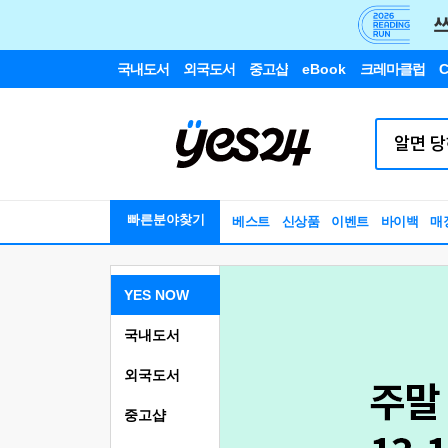
국내도서
외국도서
중고샵
eBook
크레마클럽
C
빠른분야찾기
베스트
신상품
이벤트
바이백
매
YES NOW
국내도서
외국도서
중고샵