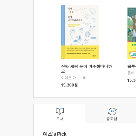
진짜 새랑 눈이 마주쳤다니까
웹툰
요
돌배
이이은 저
|
보리
15,3
15,300
원
도서
중고샵
예스's Pick