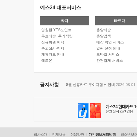
예스24 대표서비스
싸다
빠르다
영원한 YES포인트
총알배송
무료배송+추가적립
총알검색
신규회원 혜택
매장 픽업 서비스
중고샵/바이백
알림 신청 안내
제휴카드 안내
모바일 서비스
애드온
간편결제 서비스
공지사항
8월 신용카드 무이자할부 안내
2026-08-01
회사소개
인재채용
이용약관
개인정보처리방침
청소년보