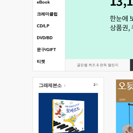
eBook
크레마클럽
CD/LP
DVD/BD
문구/GIFT
티켓
골든벨 퀴즈 & 완독 챌린지
그래제본소
2
/5