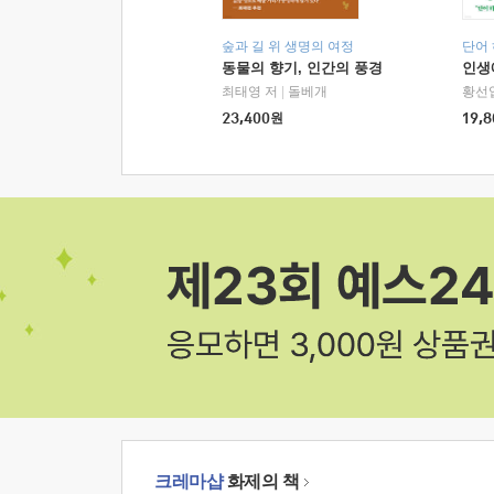
숲과 길 위 생명의 여정
단어
동물의 향기, 인간의 풍경
인생
최태영 저
|
돌베개
황선
23,400
원
19,8
크레마샵
화제의 책