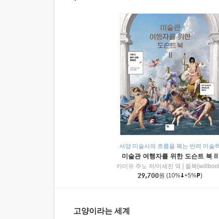
서양 미술사의 흐름을 꿰는 반려 미술
미술관 여행자를 위한 도슨트 북 II
카미유 주노 저/이세진 역
|
윌북(willboo
29,700
원
(10%
+5%
)
고양이라는 세계