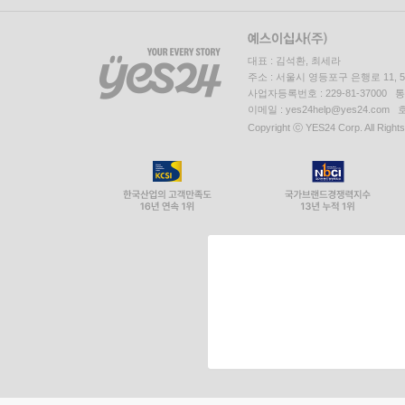
대표 : 김석환, 최세라
주소 : 서울시 영등포구 은행로 11,
사업자등록번호 : 229-81-37000 
이메일 : yes24help@yes24.c
Copyright ⓒ YES24 Corp. All Right