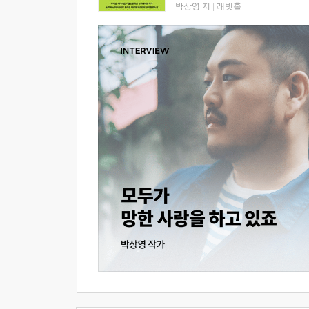
박상영 저
|
래빗홀