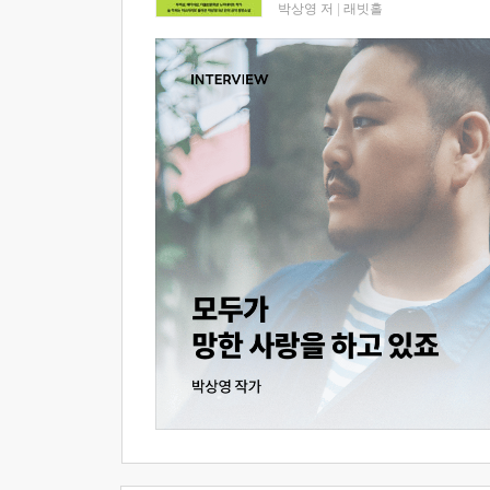
박상영 저
|
래빗홀