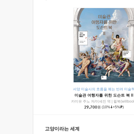
서양 미술사의 흐름을 꿰는 반려 미술
미술관 여행자를 위한 도슨트 북 II
카미유 주노 저/이세진 역
|
윌북(willboo
29,700
원
(10%
+5%
)
고양이라는 세계