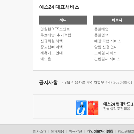
예스24 대표서비스
싸다
빠르다
영원한 YES포인트
총알배송
무료배송+추가적립
총알검색
신규회원 혜택
매장 픽업 서비스
중고샵/바이백
알림 신청 안내
제휴카드 안내
모바일 서비스
애드온
간편결제 서비스
공지사항
8월 신용카드 무이자할부 안내
2026-08-01
회사소개
인재채용
이용약관
개인정보처리방침
청소년보