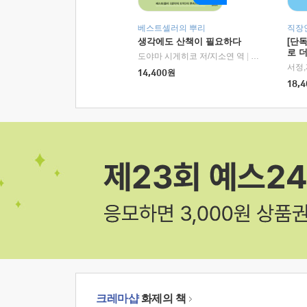
베스트셀러의 뿌리
직장
생각에도 산책이 필요하다
[단
로 
도야마 시게히코 저/지소연 역
|
알에이치코리아(
14,400
원
18,4
크레마샵
화제의 책