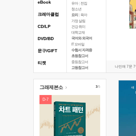
eBook
유아
|
전집
청소년
크레마클럽
요리
|
육아
가정 살림
CD/LP
건강 취미
대학교재
DVD/BD
국어와 외국어
IT 모바일
수험서 자격증
문구/GIFT
초등참고서
중등참고서
티켓
나민애 7문 
고등참고서
그래제본소
3
/5
D-7