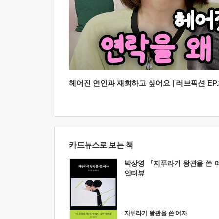
헤어진 연인과 재회하고 싶어요 | 러브픽션 EP.2
카드뉴스로 보는 책
박상영 『지푸라기 왕관을 쓴 
인터뷰
지푸라기 왕관을 쓴 여자