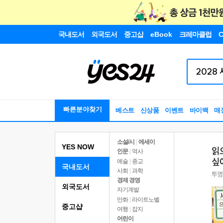
국내도서
외국도서
중고샵
eBook
크레마클럽
C
빠른분야찾기
베스트
신상품
이벤트
바이백
매
소설/시
|
에세이
YES NOW
인문
|
역사
예술
|
종교
국내도서
사회
|
과학
경제 경영
외국도서
자기계발
만화
|
라이트노벨
중고샵
여행
|
잡지
어린이