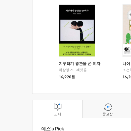
지푸라기 왕관을 쓴 여자
나이 
박상영 저
|
래빗홀
조선
16,920
원
16,2
도서
중고샵
예스's Pick