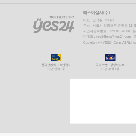
대표 : 김석환, 최세라
주소 : 서울시 영등포구 은행로 11,
사업자등록번호 : 229-81-37000 
이메일 : yes24help@yes24.c
Copyright ⓒ YES24 Corp. All Right