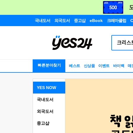
국내도서
외국도서
중고샵
eBook
크레마클럽
C
빠른분야찾기
베스트
신상품
이벤트
바이백
매
YES NOW
국내도서
외국도서
중고샵