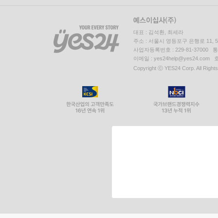
대표 : 김석환, 최세라
주소 : 서울시 영등포구 은행로 11,
사업자등록번호 : 229-81-37000 
이메일 : yes24help@yes24.c
Copyright ⓒ YES24 Corp. All Right