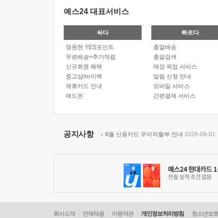
예스24 대표서비스
싸다
빠르다
영원한 YES포인트
총알배송
무료배송+추가적립
총알검색
신규회원 혜택
매장 픽업 서비스
중고샵/바이백
알림 신청 안내
제휴카드 안내
모바일 서비스
애드온
간편결제 서비스
공지사항
8월 신용카드 무이자할부 안내
2026-08-01
회사소개
인재채용
이용약관
개인정보처리방침
청소년보