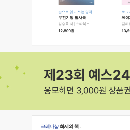
손으로 읽고 쓰는 명작
로그
무진기행 필사북
AI
김승옥 저
|
스타북스
김혜
19,800
원
13,5
크레마샵
화제의 책