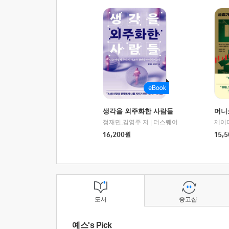
생각을 외주화한 사람들
머니
정재민,김영주 저
|
더스퀘어
16,200
원
15,5
도서
중고샵
예스's Pick