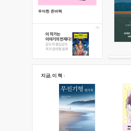
우아한 존버력
지금, 이 책