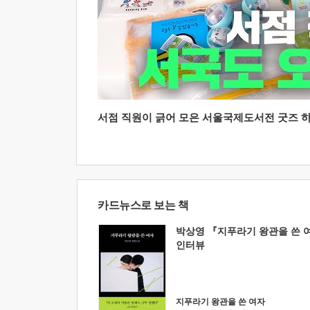
서점 직원이 긁어 모은 서울국제도서전 굿즈 하울
카드뉴스로 보는 책
박상영 『지푸라기 왕관을 쓴 
인터뷰
지푸라기 왕관을 쓴 여자