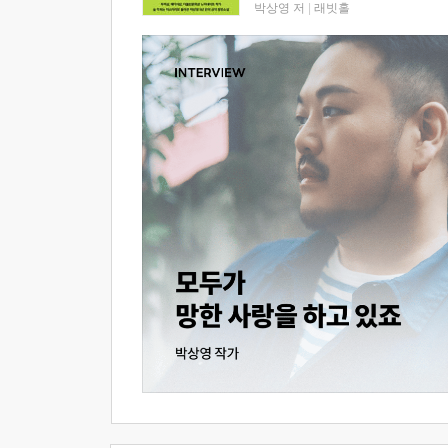
박상영 저
|
래빗홀