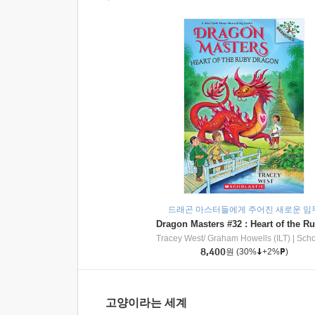
드래곤 마스터들에게 주어진 새로운 임
Tracey West/ Graham Howells (ILT)
|
Scholasti
8,400
원
(30%
+2%
)
고양이라는 세계