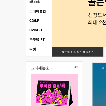
eBook
크레마클럽
CD/LP
DVD/BD
문구/GIFT
티켓
골든벨 퀴즈 & 완독 챌린지
그래제본소
4
/5