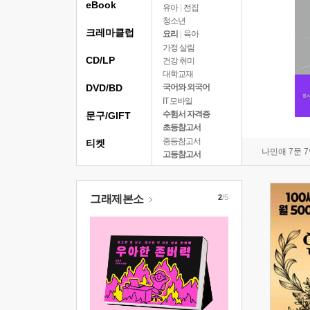
eBook
유아
|
전집
청소년
크레마클럽
요리
|
육아
가정 살림
CD/LP
건강 취미
대학교재
DVD/BD
국어와 외국어
IT 모바일
수험서 자격증
문구/GIFT
초등참고서
중등참고서
티켓
나민애 7문 
고등참고서
그래제본소
2
/5