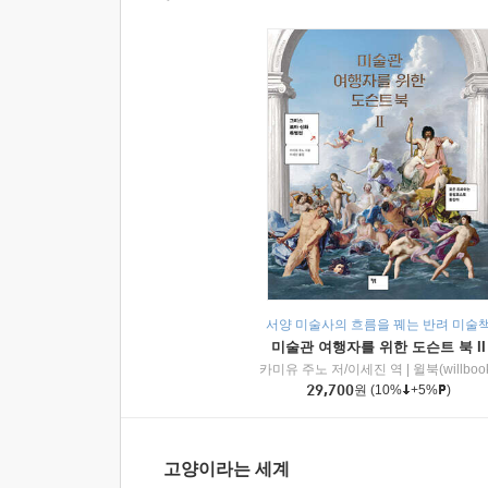
서양 미술사의 흐름을 꿰는 반려 미술
미술관 여행자를 위한 도슨트 북 II
카미유 주노 저/이세진 역
|
윌북(willboo
29,700
원
(10%
+5%
)
고양이라는 세계