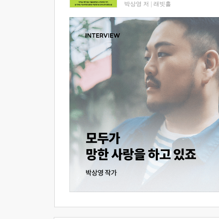
박상영 저
|
래빗홀