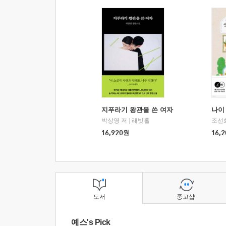
지푸라기 왕관을 쓴 여자
나이 
박상영 저
|
래빗홀
조선
16,920
원
16,2
도서
중고샵
예스's Pick