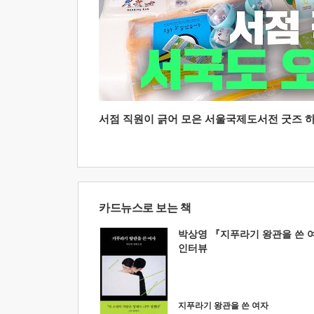
서점 직원이 긁어 모은 서울국제도서전 굿즈 하울
카드뉴스로 보는 책
박상영 『지푸라기 왕관을 쓴 
인터뷰
지푸라기 왕관을 쓴 여자