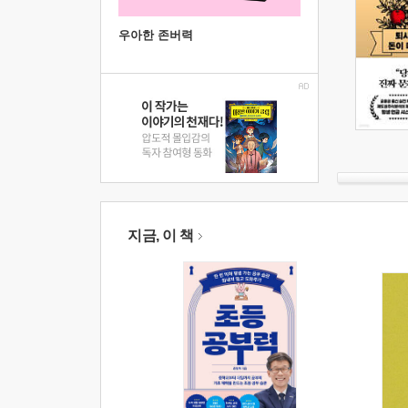
우아한 존버력
지금, 이 책