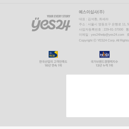
대표 : 김석환, 최세라
주소 : 서울시 영등포구 은행로 11,
사업자등록번호 : 229-81-37000 
이메일 : yes24help@yes24.c
Copyright ⓒ YES24 Corp. All Right