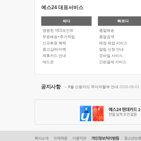
예스24 대표서비스
싸다
빠르다
영원한 YES포인트
총알배송
무료배송+추가적립
총알검색
신규회원 혜택
매장 픽업 서비스
중고샵/바이백
알림 신청 안내
제휴카드 안내
모바일 서비스
애드온
간편결제 서비스
공지사항
8월 신용카드 무이자할부 안내
2026-08-01
회사소개
인재채용
이용약관
개인정보처리방침
청소년보