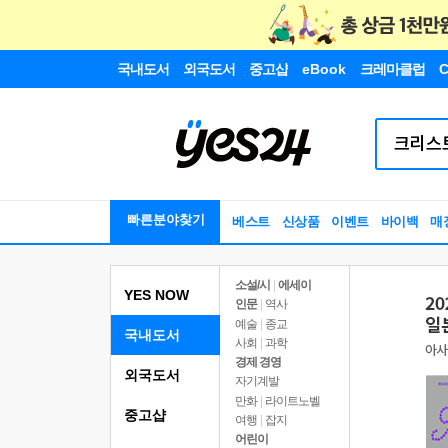
국내도서
외국도서
중고샵
eBook
크레마클럽
C
빠른분야찾기
베스트
신상품
이벤트
바이백
매
소설/시
|
에세이
YES NOW
인문
|
역사
예술
|
종교
국내도서
사회
|
과학
경제 경영
외국도서
자기계발
만화
|
라이트노벨
중고샵
여행
|
잡지
어린이