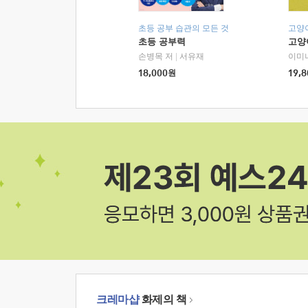
초등 공부 습관의 모든 것
고양
초등 공부력
고양
손병목 저
|
서유재
이미
18,000
원
19,8
크레마샵
화제의 책