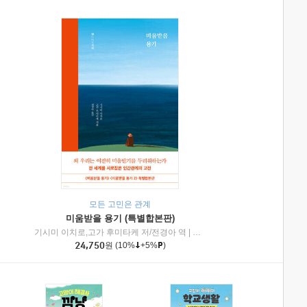
모든 고민은 관계
미움받을 용기 (특별합본판)
기시미 이치로,고가 후미타케 저/전경아 역
|
제이브리즈북스
|
인플루엔셜
24,750
원
(10%
+5%
)