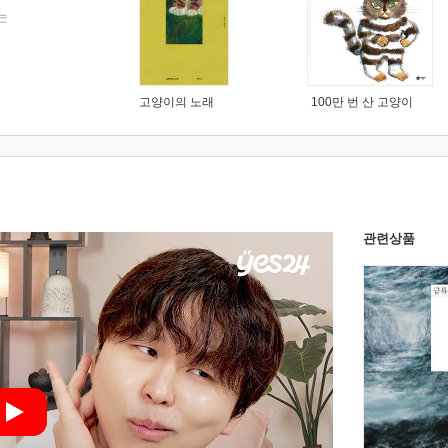
는
고양이의 노래
100만 번 산 고양이
관련상품