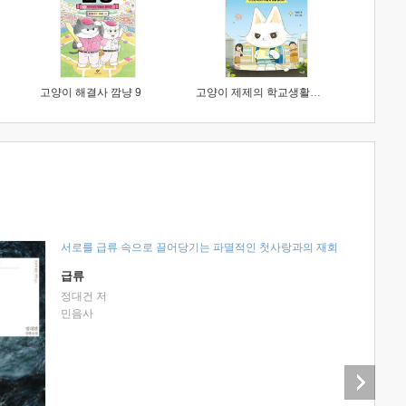
고양이 해결사 깜냥 9
고양이 제제의 학교생활 1 : 초등학생이 이렇게 힘들 줄이야
서로를 급류 속으로 끌어당기는 파멸적인 첫사랑과의 재회
급류
정대건 저
민음사