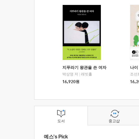
지푸라기 왕관을 쓴 여자
나이 
박상영 저
|
래빗홀
조선
16,920
원
16,2
도서
중고샵
예스's Pick