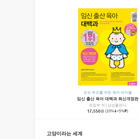
초보 부모를 위한 육아 바이블
임신 출산 육아 대백과 최신개정판
편집부 저
|
삼성출판사
17,550
원
(10%
+5%
)
고양이라는 세계