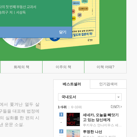
닫기
화제의 책
이주의 책
이책 어때?
베스트셀러
인기검색어
국내도서
에서 쫓겨난 열두 살
1~5위
|
6~10위
친구들을 대표해 법정에
세네카, 오늘을 빼앗기
의 실화를 한 편의 시
고 있는 당신에게
낸 운문 소설.
루키우스 안나이우스 세네카 저/하와이 대저택 편역
투명한 나선