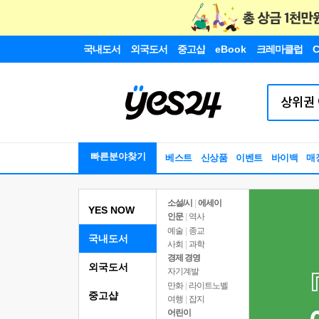
국내도서
외국도서
중고샵
eBook
크레마클럽
C
빠른분야찾기
베스트
신상품
이벤트
바이백
매
소설/시
|
에세이
YES NOW
인문
|
역사
예술
|
종교
국내도서
사회
|
과학
경제 경영
외국도서
자기계발
만화
|
라이트노벨
중고샵
여행
|
잡지
어린이