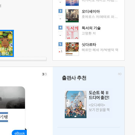
히가시노 게이고 저/김선영 역
래
오디세이아
호메로스 저/페테르 파울 루벤스 그림/박문재 역
독서의 기술
고명환 저
싯다르타
헤르만 헤세 저/박병덕 역
1
3
/3
출판사 추천