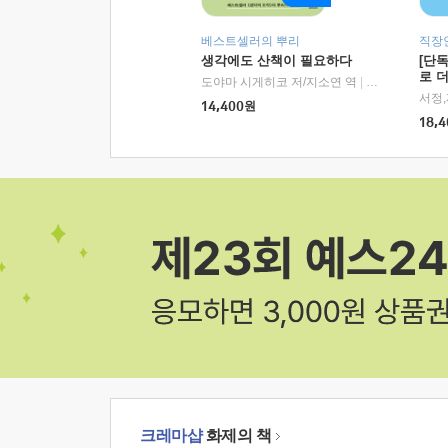
베스트셀러의 뿌리
직장
생각에도 산책이 필요하다
[단
로 
도야마 시게히코 저/지소연 역
|
알에이치코리아(
14,400
원
18,4
크레마샵
화제의 책