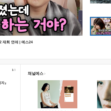
 재회 연애 | 예스24
1
/3
채널예스
여자』