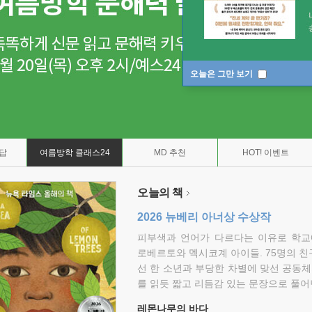
오늘은 그만 보기
7답
여름방학 클래스24
MD 추천
HOT! 이벤트
오늘의 책
2026 뉴베리 아너상 수상작
피부색과 언어가 다르다는 이유로 학교
로베르토와 멕시코계 아이들. 75명의 
선 한 소년과 부당한 차별에 맞선 공동체
를 읽듯 짧고 리듬감 있는 문장으로 풀어
레몬나무의 바다