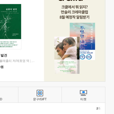
 발견
블래츨리 저/제효영 역
|
디플롯
0
원
BD
문구/GIFT
티켓
2
/5