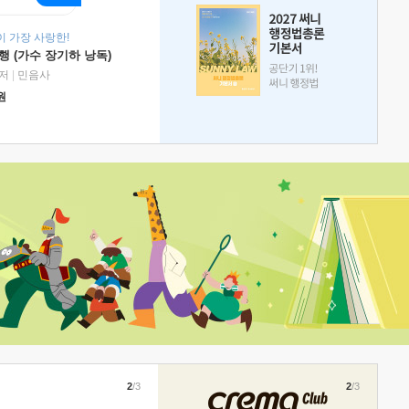
 가장 사랑한!
 (가수 장기하 낭독)
저
|
민음사
원
2
/3
2
/3