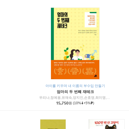
아이를 키우며 내 이름의 부수입 만들기
엄마의 두 번째 재테크
우리나,정예용,유재숙,양지인,손효영,최미영,조민주,이진현,차미숙,서미숙 저
15,750
원
(10%
+5%
)