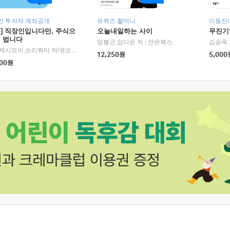
인 투자자 계좌공개
유퀴즈 할머니
이동진이
독] 직장인입니다만, 주식으
오늘내일하는 사이
무진기행
더 법니다
RHK)
임봉근,임다운 저
|
안온북스
김승옥 
서정,제시모어,쓰리쿼터 저/권오태,시그널리포트 편
|
경이로움
12,250
원
5,000
00
원