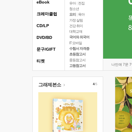
eBook
유아
|
전집
청소년
크레마클럽
요리
|
육아
가정 살림
CD/LP
건강 취미
대학교재
DVD/BD
국어와 외국어
IT 모바일
수험서 자격증
문구/GIFT
초등참고서
중등참고서
티켓
나민애 7문 
고등참고서
그래제본소
4
/5