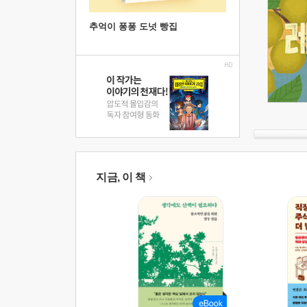
추억이 퐁퐁 도넛 빵집
지금, 이 책