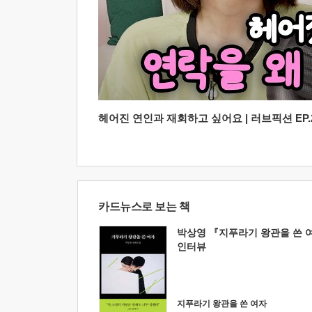
헤어진 연인과 재회하고 싶어요 | 러브픽션 EP.2
카드뉴스로 보는 책
박상영 『지푸라기 왕관을 쓴 
인터뷰
지푸라기 왕관을 쓴 여자