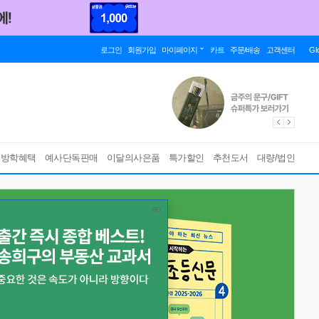
로그인
회원가입
마이페이지
카트
주문/배송
고객센터
Gl
름방학혜택
예사단독판매
이달의사은품
특가할인
추천도서
대량/법인