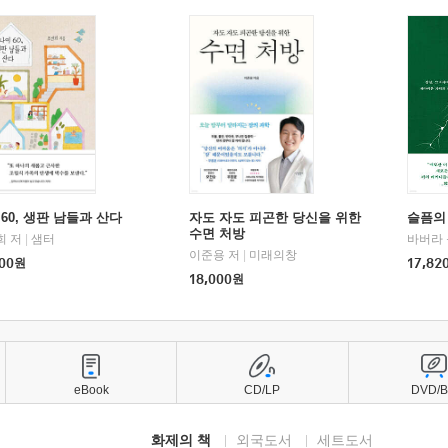
60, 생판 남들과 산다
자도 자도 피곤한 당신을 위한
슬픔의
수면 처방
희 저
|
샘터
바버라 
이준용 저
|
미래의창
00
원
17,82
18,000
원
eBook
CD/LP
DVD/
화제의 책
외국도서
세트도서