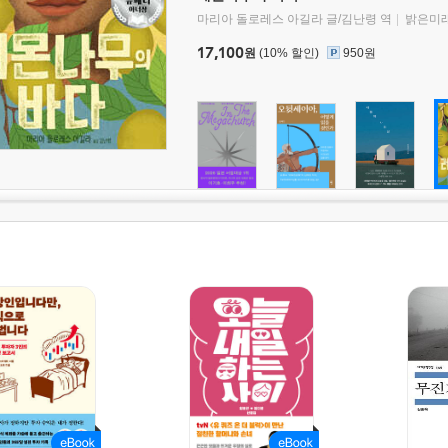
마리아 돌로레스 아길라 글/김난령 역
밝은미
17,100
원
(10% 할인)
950원