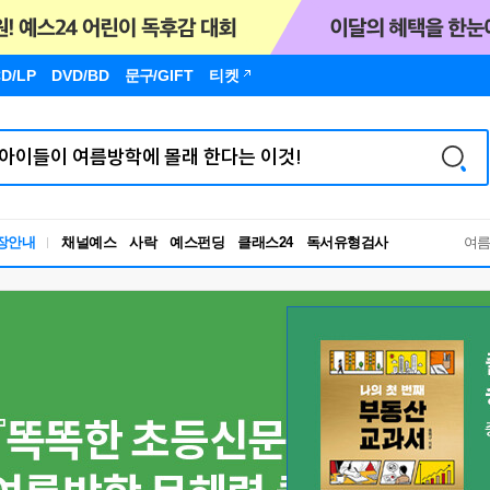
D/LP
DVD/BD
문구
/GIFT
티켓
장안내
채널예스
사락
예스펀딩
클래스24
독서유형검사
여
RBTI Lab
독서유형검사