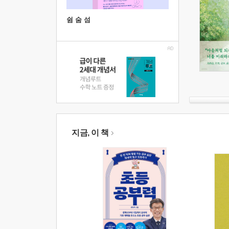
쉼 숨 섬
지금, 이 책