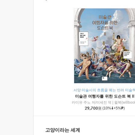
서양 미술사의 흐름을 꿰는 반려 미술
미술관 여행자를 위한 도슨트 북 II
카미유 주노 저/이세진 역
|
윌북(willboo
29,700
원
(10%
+5%
)
고양이라는 세계