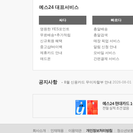
예스24 대표서비스
싸다
빠르다
영원한 YES포인트
총알배송
무료배송+추가적립
총알검색
신규회원 혜택
매장 픽업 서비스
중고샵/바이백
알림 신청 안내
제휴카드 안내
모바일 서비스
애드온
간편결제 서비스
공지사항
8월 신용카드 무이자할부 안내
2026-08-01
회사소개
인재채용
이용약관
개인정보처리방침
청소년보