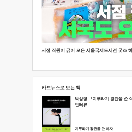
서점 직원이 긁어 모은 서울국제도서전 굿즈 하울
카드뉴스로 보는 책
박상영 『지푸라기 왕관을 쓴 
인터뷰
지푸라기 왕관을 쓴 여자