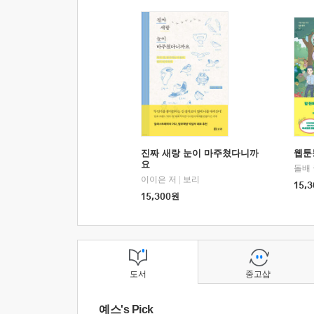
진짜 새랑 눈이 마주쳤다니까
웹툰
요
돌배
이이은 저
|
보리
15,3
15,300
원
도서
중고샵
예스's Pick