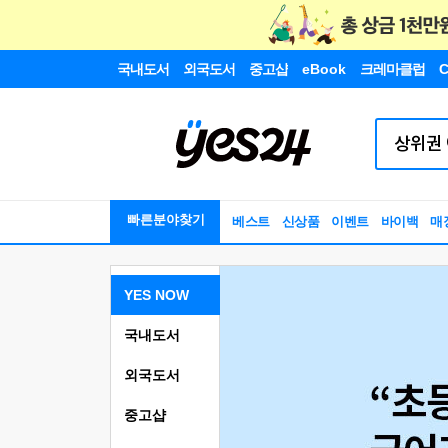
국내도서
외국도서
중고샵
eBook
크레마클럽
C
빠른분야찾기
베스트
신상품
이벤트
바이백
매
YES NOW
국내도서
외국도서
중고샵