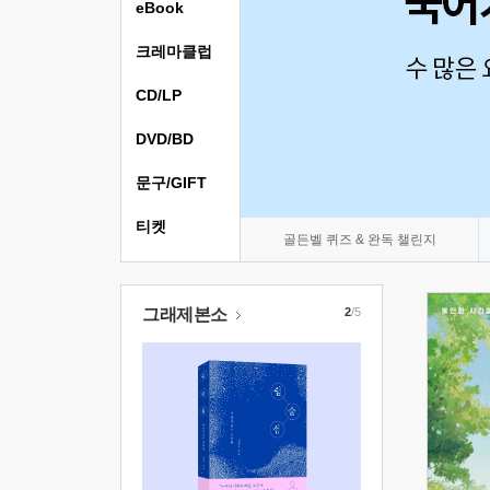
eBook
크레마클럽
CD/LP
DVD/BD
문구/GIFT
티켓
골든벨 퀴즈 & 완독 챌린지
그래제본소
2
/5