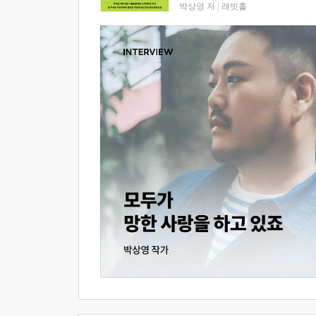
박상영 저
|
래빗홀