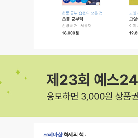
초등 공부 습관의 모든 것
고양
초등 공부력
고양
손병목 저
|
서유재
이미
18,000
원
19,8
크레마샵
화제의 책