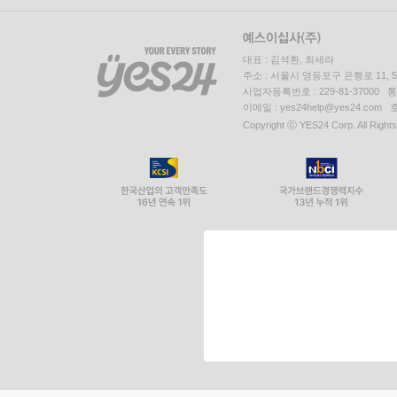
대표 : 김석환, 최세라
주소 : 서울시 영등포구 은행로 11,
사업자등록번호 : 229-81-37000 
이메일 : yes24help@yes24.c
Copyright ⓒ YES24 Corp. All Right