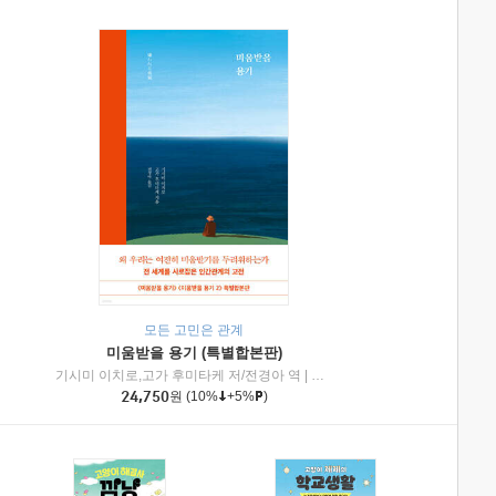
모든 고민은 관계
미움받을 용기 (특별합본판)
기시미 이치로,고가 후미타케 저/전경아 역
|
제이브리즈북스
|
인플루엔셜
24,750
원
(10%
+5%
)