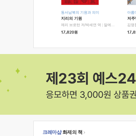
동서남북의 기원과 의미
아름
지리의 기원
저주
제리 브로턴 저/박세연 역
|
알에이치코리아(RHK)
김명
17,820
원
17,8
크레마샵
화제의 책