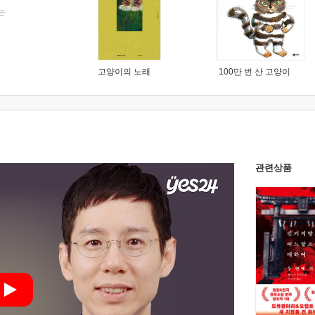
는
고양이의 노래
100만 번 산 고양이
관련상품