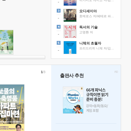
히가시노 게이고 저/김선영 역
오디세이아
호메로스 저/페테르 파울 루벤스 그림/박문재 역
독서의 기술
고명환 저
니체의 초월자
프리드리히 니체 저/김철 편역
1
/3
출판사 추천