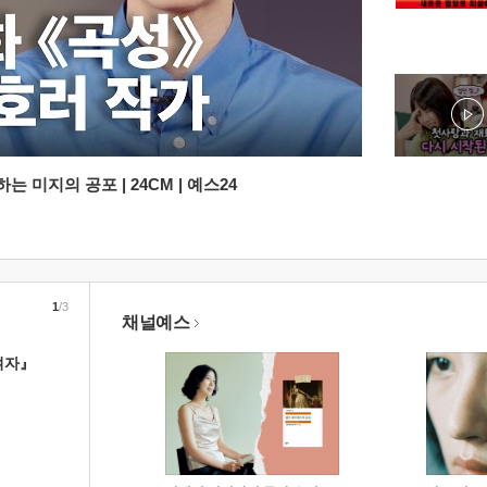
 미지의 공포 | 24CM | 예스24
1
/3
채널예스
여자』