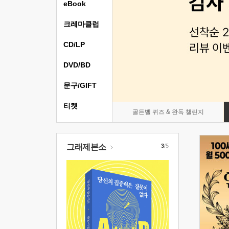
eBook
크레마클럽
CD/LP
DVD/BD
문구/GIFT
티켓
골든벨 퀴즈 & 완독 챌린지
그래제본소
3
/5