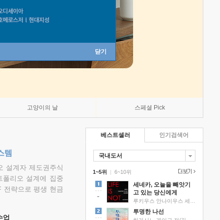
닫기
고양이의 날
스페셜 Pick
베스트셀러
인기검색어
스템
국내도서
리오 설계자 제도권주식
1~5위
|
6~10위
트폴리오 설계에 집중
세네카, 오늘을 빼앗기
F 전략으로 평생 현금
고 있는 당신에게
루키우스 안나이우스 세네카 저/하와이 대저택 편역
투명한 나선
 수업