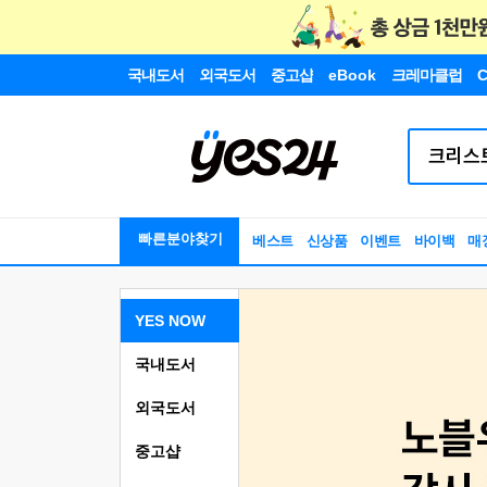
국내도서
외국도서
중고샵
eBook
크레마클럽
C
빠른분야찾기
베스트
신상품
이벤트
바이백
매
YES NOW
국내도서
외국도서
중고샵