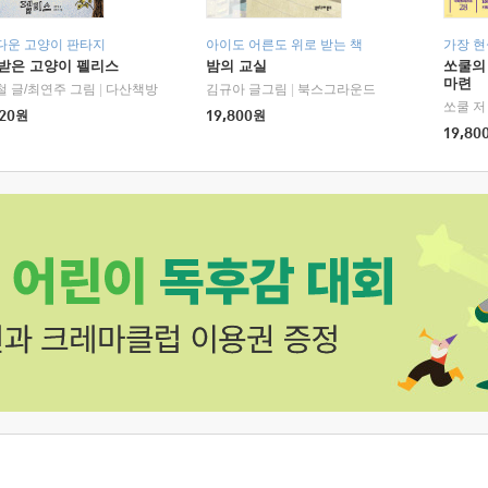
다운 고양이 판타지
아이도 어른도 위로 받는 책
가장 
받은 고양이 펠리스
밤의 교실
쏘쿨의
마련
철 글/최연주 그림
|
다산책방
김규아 글그림
|
북스그라운드
쏘쿨 저
20
원
19,800
원
19,80