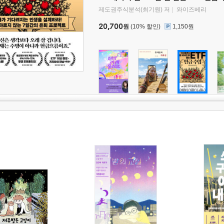
제도권주식분석(최기원) 저
와이즈베리
20,700
원
(10% 할인)
1,150원