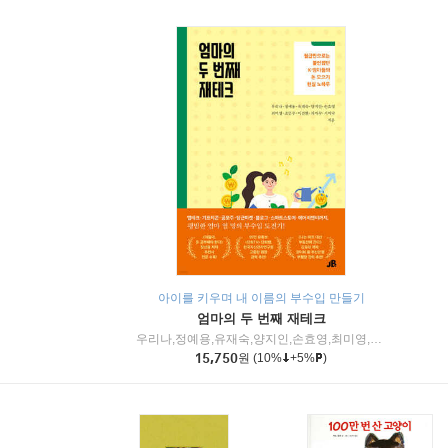
아이를 키우며 내 이름의 부수입 만들기
엄마의 두 번째 재테크
우리나,정예용,유재숙,양지인,손효영,최미영,조민주,이진현,차미숙,서미숙 저
15,750
원
(10%
+5%
)