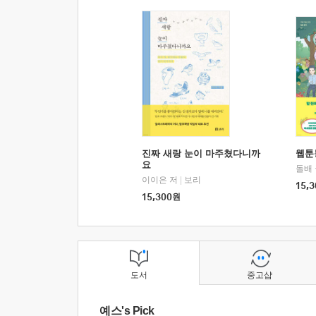
진짜 새랑 눈이 마주쳤다니까
웹툰
요
돌배
이이은 저
|
보리
15,3
15,300
원
도서
중고샵
예스's Pick