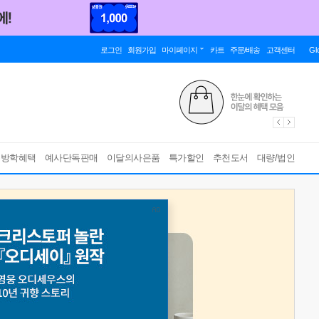
로그인
회원가입
마이페이지
카트
주문/배송
고객센터
Gl
름방학혜택
예사단독판매
이달의사은품
특가할인
추천도서
대량/법인