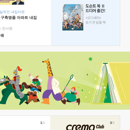
현실적인 내집마련
 구축명품 아파트 내집
|
진서원
0
원
1
/3
3
/3