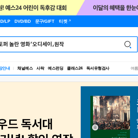
D/LP
DVD/BD
문구
/GIFT
티켓
장안내
채널예스
사락
예스펀딩
클래스24
독서유형검사
여
RBTI Lab
독서유형검사