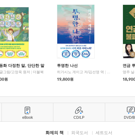
동화 다정한 말, 단단한 말
투명한 나선
연금 
 글그림/고정욱 원저
|
더블북
히가시노 게이고 저/김선영 역
|
북다
영주 닐
00
원
19,800
원
18,90
eBook
CD/LP
DVD/
화제의 책
외국도서
세트도서