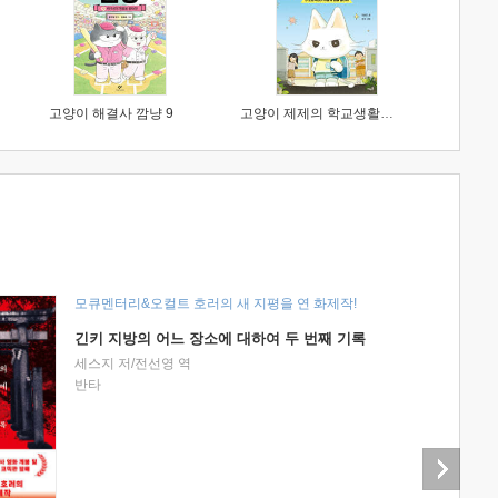
고양이 해결사 깜냥 9
고양이 제제의 학교생활 1 : 초등학생이 이렇게 힘들 줄이야
모큐멘터리&오컬트 호러의 새 지평을 연 화제작!
긴키 지방의 어느 장소에 대하여 두 번째 기록
세스지 저/전선영 역
반타