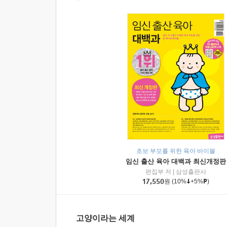
초보 부모를 위한 육아 바이블
임신 출산 육아 대백과 최신개정판
편집부 저
|
삼성출판사
17,550
원
(10%
+5%
)
고양이라는 세계