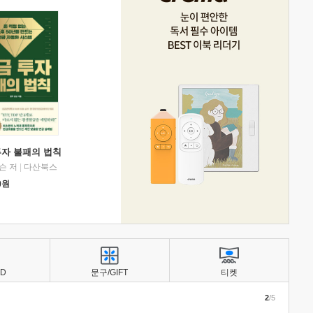
투자 불패의 법칙
슨 저
|
다산북스
0
원
BD
문구/GIFT
티켓
2
/5