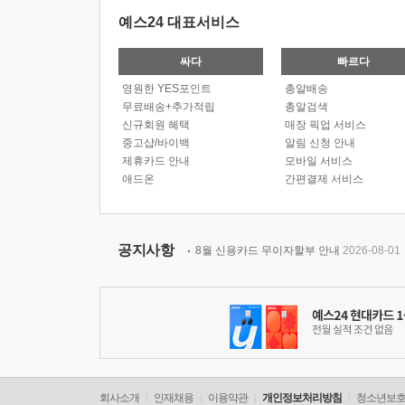
예스24 대표서비스
싸다
빠르다
영원한 YES포인트
총알배송
무료배송+추가적립
총알검색
신규회원 혜택
매장 픽업 서비스
중고샵/바이백
알림 신청 안내
제휴카드 안내
모바일 서비스
애드온
간편결제 서비스
공지사항
8월 신용카드 무이자할부 안내
2026-08-01
회사소개
인재채용
이용약관
개인정보처리방침
청소년보