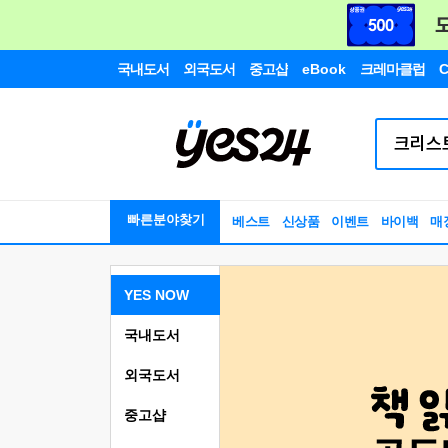
국내도서
외국도서
중고샵
eBook
크레마클럽
C
빠른분야찾기
베스트
신상품
이벤트
바이백
매
YES NOW
국내도서
외국도서
중고샵