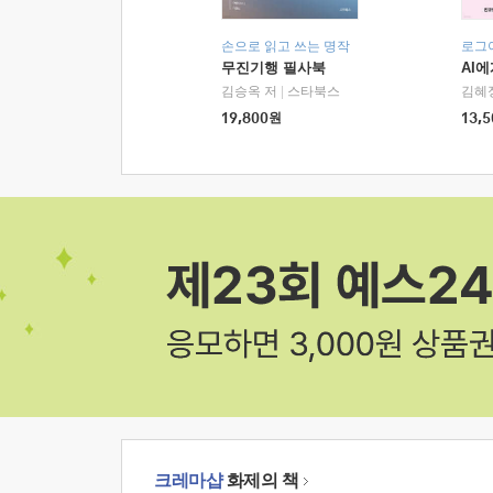
손으로 읽고 쓰는 명작
로그
무진기행 필사북
AI
김승옥 저
|
스타북스
김혜
19,800
원
13,5
크레마샵
화제의 책