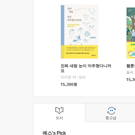
진짜 새랑 눈이 마주쳤다니까
웹툰
요
돌배
이이은 저
|
보리
15,3
15,300
원
도서
중고샵
예스's Pick