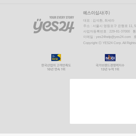
대표 : 김석환, 최세라
주소 : 서울시 영등포구 은행로 11,
사업자등록번호 : 229-81-37000 
이메일 : yes24help@yes24.c
Copyright ⓒ YES24 Corp. All Right