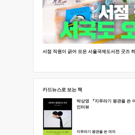
서점 직원이 긁어 모은 서울국제도서전 굿즈 하울
카드뉴스로 보는 책
박상영 『지푸라기 왕관을 쓴 
인터뷰
지푸라기 왕관을 쓴 여자