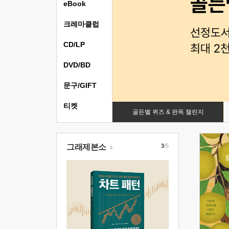
eBook
크레마클럽
CD/LP
DVD/BD
문구/GIFT
티켓
골든벨 퀴즈 & 완독 챌린지
그래제본소
3
/5