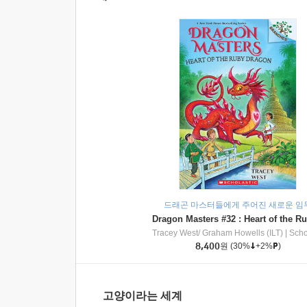
드래곤 마스터들에게 주어진 새로운 임
Tracey West/ Graham Howells (ILT)
|
Scholasti
8,400
원
(30%
+2%
)
고양이라는 세계