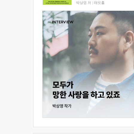
박상영 저
|
래빗홀