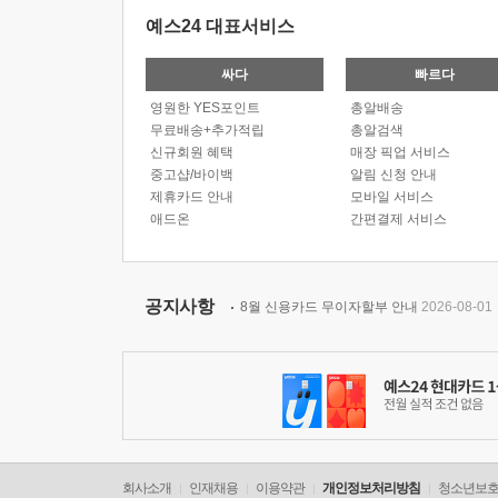
예스24 대표서비스
싸다
빠르다
영원한 YES포인트
총알배송
무료배송+추가적립
총알검색
신규회원 혜택
매장 픽업 서비스
중고샵/바이백
알림 신청 안내
제휴카드 안내
모바일 서비스
애드온
간편결제 서비스
공지사항
8월 신용카드 무이자할부 안내
2026-08-01
회사소개
인재채용
이용약관
개인정보처리방침
청소년보