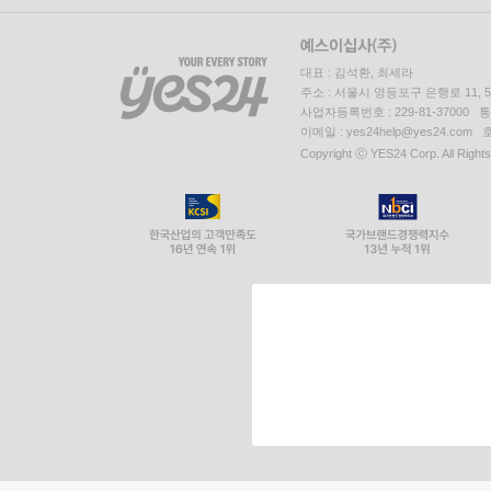
대표 : 김석환, 최세라
주소 : 서울시 영등포구 은행로 11,
사업자등록번호 : 229-81-37000 
이메일 : yes24help@yes24.c
Copyright ⓒ YES24 Corp. All Right