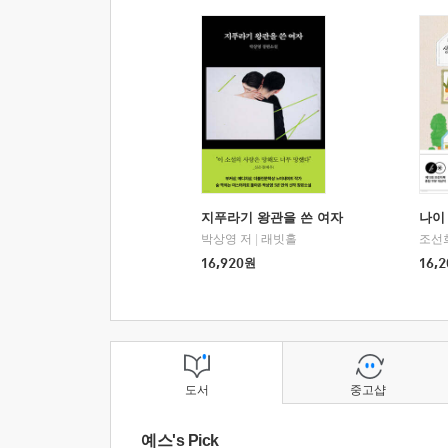
지푸라기 왕관을 쓴 여자
나이 
박상영 저
|
래빗홀
조선
16,920
원
16,2
도서
중고샵
예스's Pick