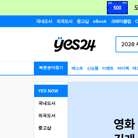
국내도서
외국도서
중고샵
eBook
크레마클럽
C
빠른분야찾기
베스트
신상품
이벤트
바이백
매
YES NOW
국내도서
외국도서
중고샵