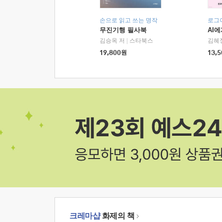
손으로 읽고 쓰는 명작
로그
무진기행 필사북
AI
김승옥 저
|
스타북스
김혜
19,800
원
13,5
크레마샵
화제의 책