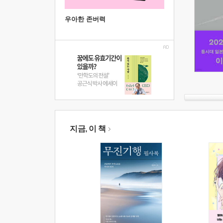
우아한 존버력
지금, 이 책