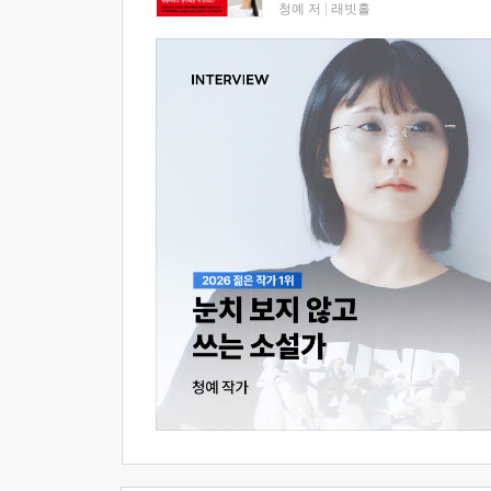
청예 저
|
래빗홀