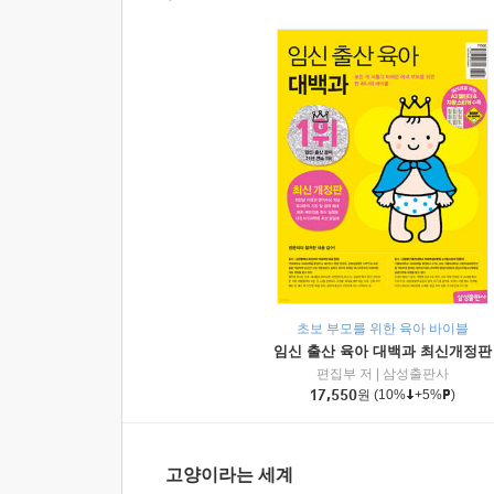
초보 부모를 위한 육아 바이블
임신 출산 육아 대백과 최신개정판
편집부 저
|
삼성출판사
17,550
원
(10%
+5%
)
고양이라는 세계