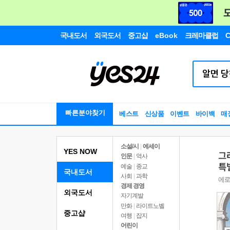
국내도서
외국도서
중고샵
eBook
크레마클럽
C
빠른분야찾기
베스트
신상품
이벤트
바이백
매
소설/시
|
에세이
YES NOW
인문
|
역사
예술
|
종교
국내도서
사회
|
과학
경제 경영
외국도서
자기계발
만화
|
라이트노벨
중고샵
여행
|
잡지
어린이