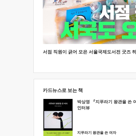
서점 직원이 긁어 모은 서울국제도서전 굿즈 하울
카드뉴스로 보는 책
박상영 『지푸라기 왕관을 쓴 
인터뷰
지푸라기 왕관을 쓴 여자