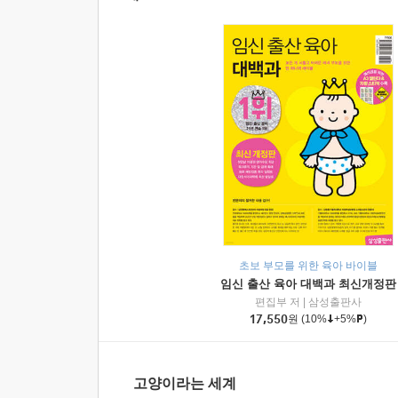
초보 부모를 위한 육아 바이블
임신 출산 육아 대백과 최신개정판
편집부 저
|
삼성출판사
17,550
원
(10%
+5%
)
고양이라는 세계