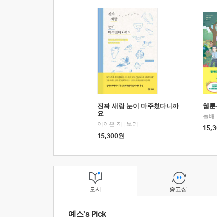
진짜 새랑 눈이 마주쳤다니까
웹툰
요
돌배
이이은 저
|
보리
15,3
15,300
원
도서
중고샵
예스's Pick