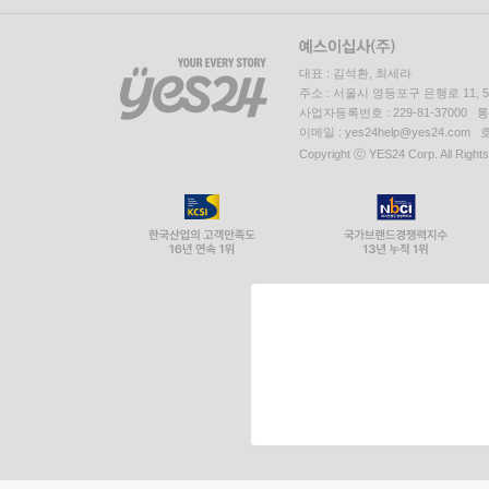
대표 : 김석환, 최세라
주소 : 서울시 영등포구 은행로 11,
사업자등록번호 : 229-81-37000 
이메일 : yes24help@yes24.c
Copyright ⓒ YES24 Corp. All Right