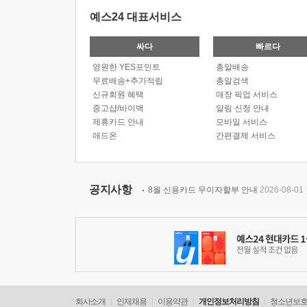
예스24 대표서비스
싸다
빠르다
영원한 YES포인트
총알배송
무료배송+추가적립
총알검색
신규회원 혜택
매장 픽업 서비스
중고샵/바이백
알림 신청 안내
제휴카드 안내
모바일 서비스
애드온
간편결제 서비스
공지사항
8월 신용카드 무이자할부 안내
2026-08-01
회사소개
인재채용
이용약관
개인정보처리방침
청소년보