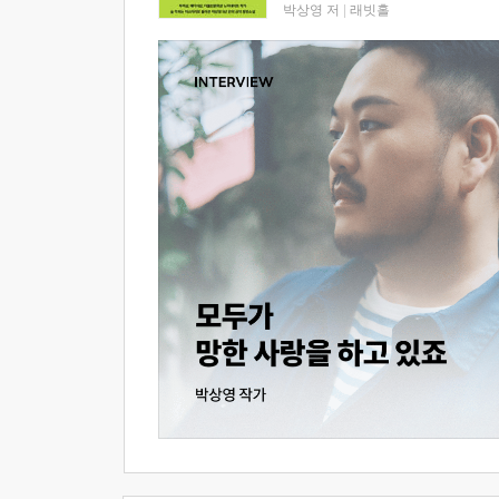
박상영 저
|
래빗홀