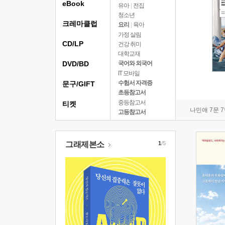
eBook
유아
|
전집
청소년
크레마클럽
요리
|
육아
가정 살림
CD/LP
건강 취미
대학교재
DVD/BD
국어와 외국어
IT 모바일
수험서 자격증
문구/GIFT
초등참고서
중등참고서
티켓
나민애 7문 
고등참고서
그래제본소
1
/5