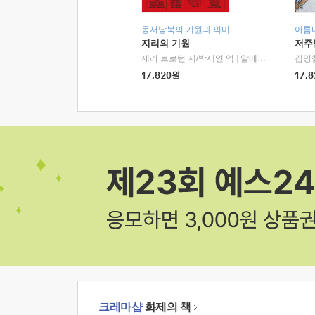
동서남북의 기원과 의미
아름
지리의 기원
저주
제리 브로턴 저/박세연 역
|
알에이치코리아(RHK)
김명
17,820
원
17,8
크레마샵
화제의 책