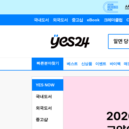
국내도서
외국도서
중고샵
eBook
크레마클럽
C
빠른분야찾기
베스트
신상품
이벤트
바이백
매
YES NOW
국내도서
외국도서
중고샵