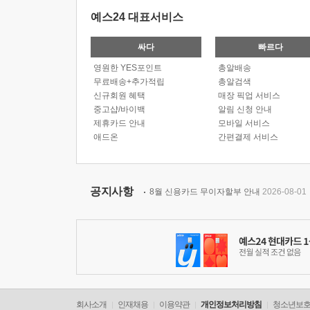
예스24 대표서비스
싸다
빠르다
영원한 YES포인트
총알배송
무료배송+추가적립
총알검색
신규회원 혜택
매장 픽업 서비스
중고샵/바이백
알림 신청 안내
제휴카드 안내
모바일 서비스
애드온
간편결제 서비스
공지사항
8월 신용카드 무이자할부 안내
2026-08-01
회사소개
인재채용
이용약관
개인정보처리방침
청소년보