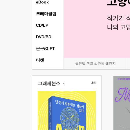
eBook
크레마클럽
CD/LP
DVD/BD
문구/GIFT
티켓
골든벨 퀴즈 & 완독 챌린지
그래제본소
3
/5