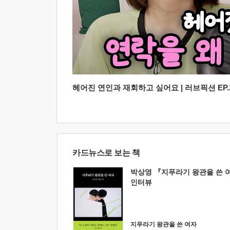
헤어진 연인과 재회하고 싶어요 | 러브픽션 EP.2
카드뉴스로 보는 책
박상영 『지푸라기 왕관을 쓴 
인터뷰
지푸라기 왕관을 쓴 여자