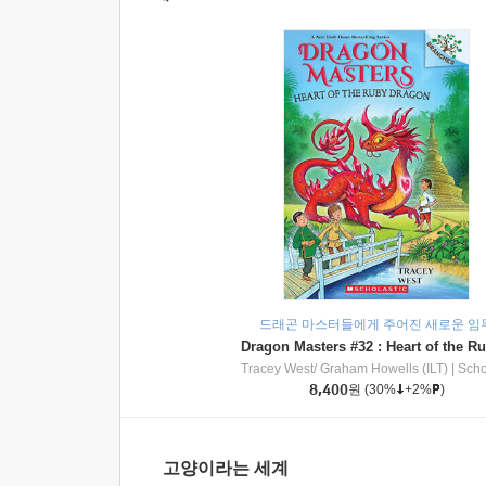
드래곤 마스터들에게 주어진 새로운 임
Tracey West/ Graham Howells (ILT)
|
Scholasti
8,400
원
(30%
+2%
)
고양이라는 세계