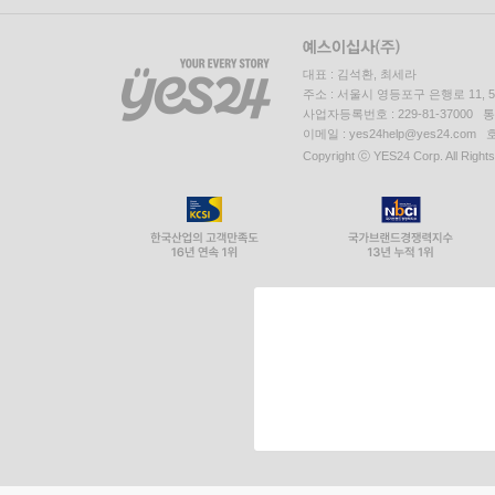
대표 : 김석환, 최세라
주소 : 서울시 영등포구 은행로 11,
사업자등록번호 : 229-81-37000 
이메일 : yes24help@yes24.c
Copyright ⓒ YES24 Corp. All Right