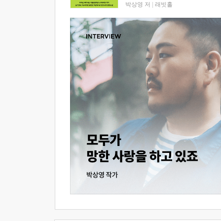
박상영 저
|
래빗홀