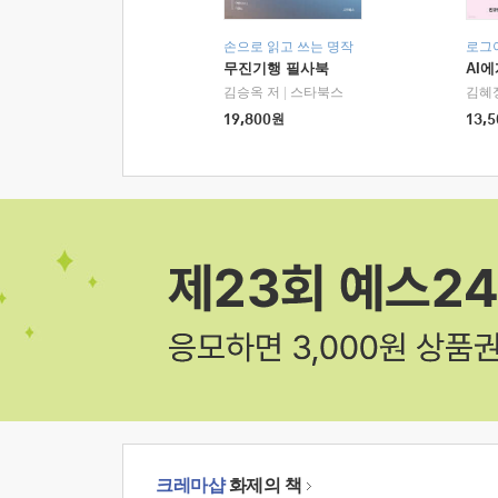
손으로 읽고 쓰는 명작
로그
무진기행 필사북
AI
김승옥 저
|
스타북스
김혜
19,800
원
13,5
크레마샵
화제의 책