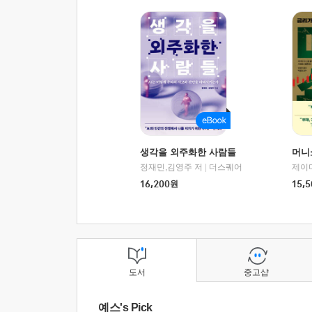
생각을 외주화한 사람들
머니
정재민,김영주 저
|
더스퀘어
16,200
원
15,5
도서
중고샵
예스's Pick