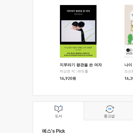
지푸라기 왕관을 쓴 여자
나이 
박상영 저
|
래빗홀
조선
16,920
원
16,2
도서
중고샵
예스's Pick