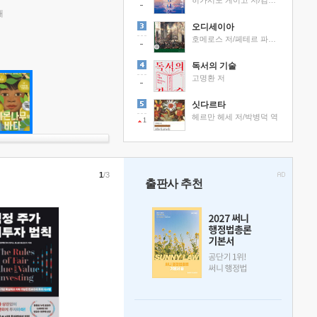
히가시노 게이고 저/김선영 역
래
오디세이아
호메로스 저/페테르 파울 루벤스 그림/박문재 역
독서의 기술
고명환 저
싯다르타
헤르만 헤세 저/박병덕 역
1
1
/3
출판사 추천