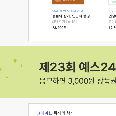
숲과 길 위 생명의 여정
단어
동물의 향기, 인간의 풍경
인생
최태영 저
|
돌베개
황선
23,400
원
19,8
크레마샵
화제의 책