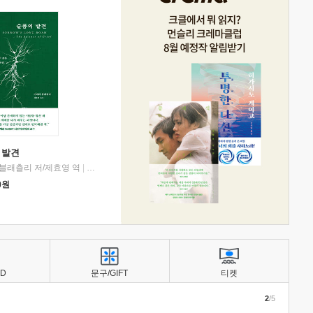
 발견
블래츨리 저/제효영 역
|
디플롯
0
원
BD
문구/GIFT
티켓
2
/5