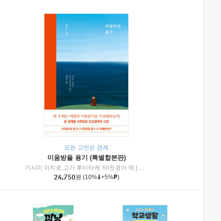
모든 고민은 관계
미움받을 용기 (특별합본판)
기시미 이치로,고가 후미타케 저/전경아 역
|
제이브리즈북스
|
인플루엔셜
24,750
원
(10%
+5%
)