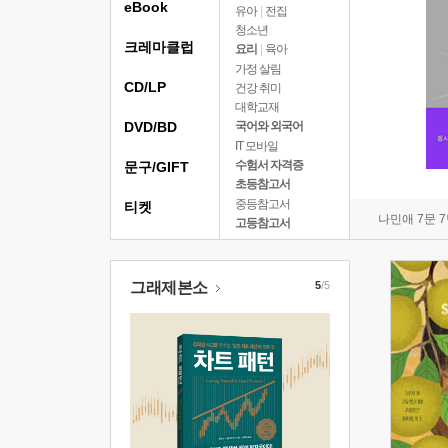
eBook
유아
|
전집
청소년
크레마클럽
요리
|
육아
가정 살림
CD/LP
건강 취미
대학교재
DVD/BD
국어와 외국어
IT 모바일
수험서 자격증
문구/GIFT
초등참고서
중등참고서
티켓
나민애 7문 
고등참고서
그래제본소
5
/5