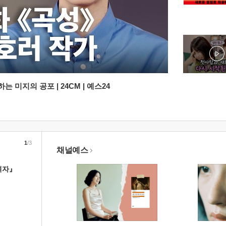
 미지의 공포 | 24CM | 예스24
1
/3
채널예스
여자』