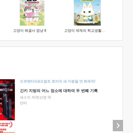
고양이 해결사 깜냥 9
고양이 제제의 학교생활 1 : 초등학생이 이렇게 힘들 줄이야
모큐멘터리&오컬트 호러의 새 지평을 연 화제작!
긴키 지방의 어느 장소에 대하여 두 번째 기록
세스지 저/전선영 역
반타