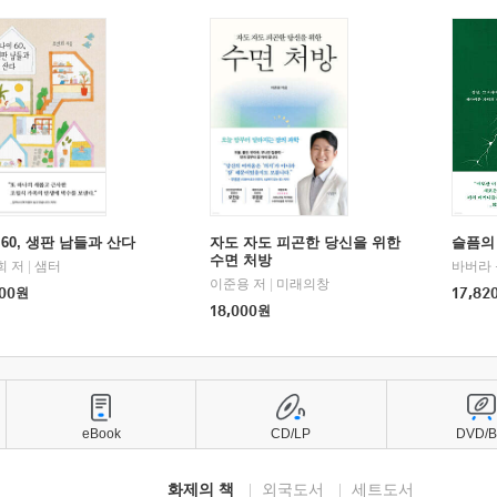
60, 생판 남들과 산다
자도 자도 피곤한 당신을 위한
슬픔의
수면 처방
희 저
|
샘터
바버라 
이준용 저
|
미래의창
00
원
17,82
18,000
원
eBook
CD/LP
DVD/
화제의 책
외국도서
세트도서