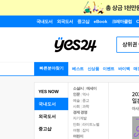
국내도서
외국도서
중고샵
eBook
크레마클럽
C
빠른분야찾기
베스트
신상품
이벤트
바이백
매
소설/시
|
에세이
YES NOW
인문
|
역사
예술
|
종교
국내도서
사회
|
과학
경제 경영
외국도서
자기계발
만화
|
라이트노벨
중고샵
여행
|
잡지
어린이