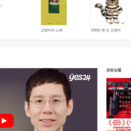
는
고양이의 노래
100만 번 산 고양이
관련상품