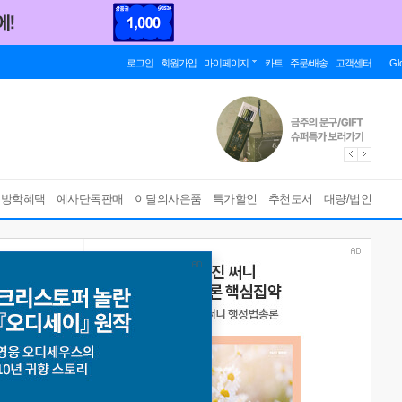
로그인
회원가입
마이페이지
카트
주문/배송
고객센터
Gl
름방학혜택
예사단독판매
이달의사은품
특가할인
추천도서
대량/법인