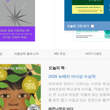
오늘은 그만 보기
7답
여름방학 클래스24
MD 추천
HOT! 이벤트
오늘의 책
2026 뉴베리 아너상 수상작
피부색과 언어가 다르다는 이유로 학교
로베르토와 멕시코계 아이들. 75명의 
선 한 소년과 부당한 차별에 맞선 공동체
를 읽듯 짧고 리듬감 있는 문장으로 풀어
레몬나무의 바다