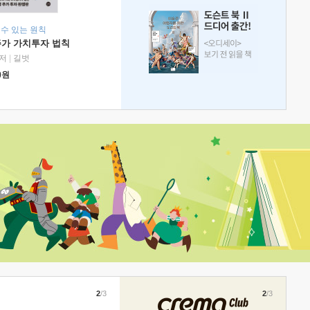
 수 있는 원칙
주가 가치투자 법칙
저
|
길벗
0
원
2
/3
2
/3