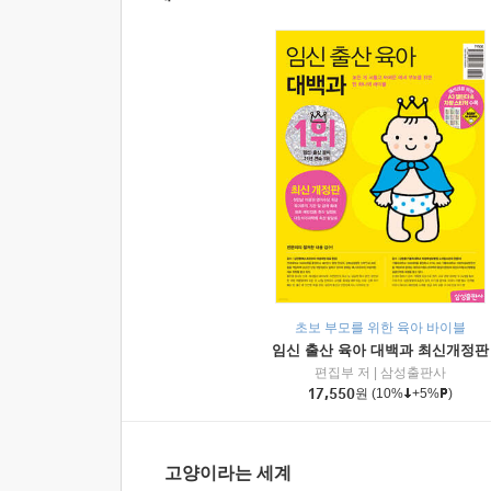
초보 부모를 위한 육아 바이블
임신 출산 육아 대백과 최신개정판
편집부 저
|
삼성출판사
17,550
원
(10%
+5%
)
고양이라는 세계