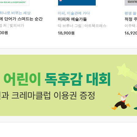
 하나로 바뀌는 세상
미피, 미술관에 가다
평생 쓸
에 단어가 스며드는 순간
미피와 예술가들
적정 
엽 저
|
빛의서가
딕 브루너 그림
|
아트북프레스
이주택 
00
원
18,900
원
16,92