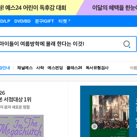
D/LP
DVD/BD
문구
/GIFT
티켓
독서유형검사
장안내
채널예스
사락
예스펀딩
클래스24
RBTI Lab
여
독서유형검사