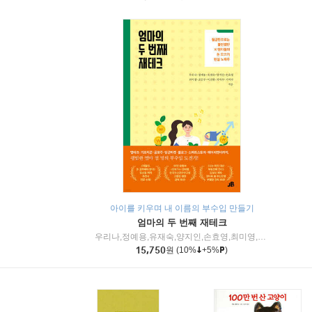
아이를 키우며 내 이름의 부수입 만들기
엄마의 두 번째 재테크
우리나,정예용,유재숙,양지인,손효영,최미영,조민주,이진현,차미숙,서미숙 저
15,750
원
(10%
+5%
)