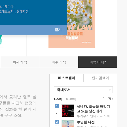
닫기
화제의 책
이주의 책
이책 어때?
베스트셀러
인기검색어
국내도서
에서 쫓겨난 열두 살
1~5위
|
6~10위
친구들을 대표해 법정에
세네카, 오늘을 빼앗기
의 실화를 한 편의 시
고 있는 당신에게
낸 운문 소설.
루키우스 안나이우스 세네카 저/하와이 대저택 편역
투명한 나선