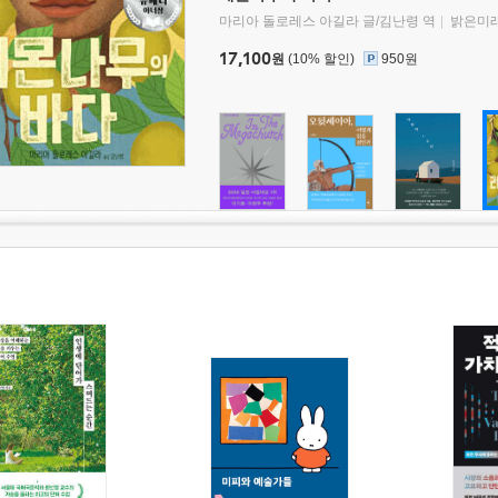
마리아 돌로레스 아길라 글/김난령 역
밝은미
17,100
원
(10% 할인)
950원