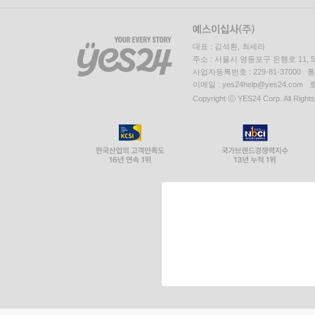
대표 : 김석환, 최세라
주소 : 서울시 영등포구 은행로 11,
사업자등록번호 : 229-81-37000 
이메일 : yes24help@yes24.c
Copyright ⓒ YES24 Corp. All Right