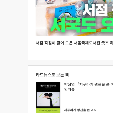
서점 직원이 긁어 모은 서울국제도서전 굿즈 하울
카드뉴스로 보는 책
박상영 『지푸라기 왕관을 쓴 
인터뷰
지푸라기 왕관을 쓴 여자