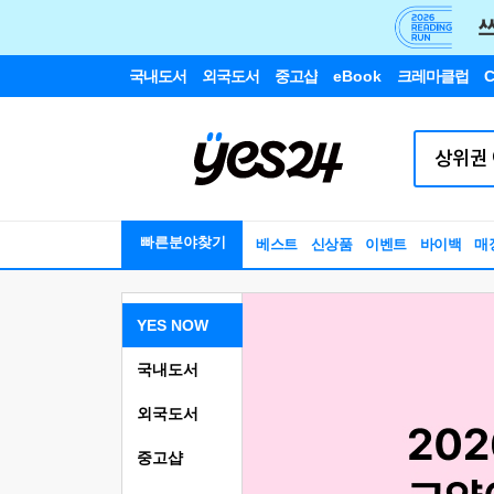
국내도서
외국도서
중고샵
eBook
크레마클럽
C
빠른분야찾기
베스트
신상품
이벤트
바이백
매
YES NOW
국내도서
외국도서
중고샵