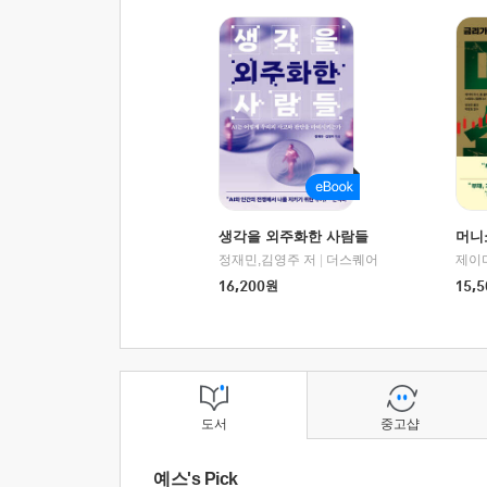
생각을 외주화한 사람들
머니
정재민,김영주 저
|
더스퀘어
16,200
원
15,5
도서
중고샵
예스's Pick