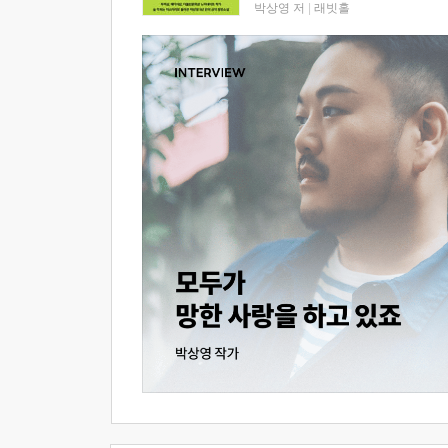
박상영 저
|
래빗홀