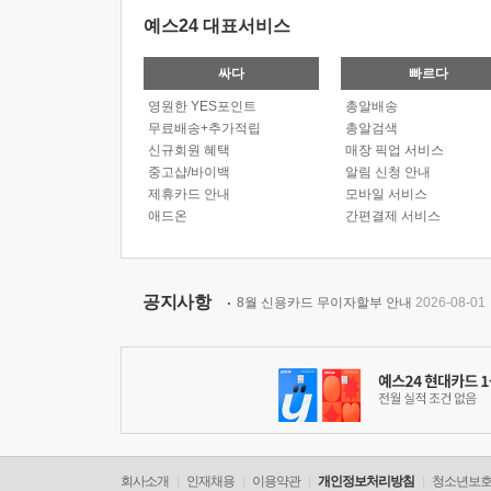
예스24 대표서비스
싸다
빠르다
영원한 YES포인트
총알배송
무료배송+추가적립
총알검색
신규회원 혜택
매장 픽업 서비스
중고샵/바이백
알림 신청 안내
제휴카드 안내
모바일 서비스
애드온
간편결제 서비스
공지사항
8월 신용카드 무이자할부 안내
2026-08-01
회사소개
인재채용
이용약관
개인정보처리방침
청소년보