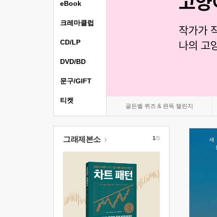
eBook
크레마클럽
CD/LP
DVD/BD
문구/GIFT
티켓
골든벨 퀴즈 & 완독 챌린지
그래제본소
1
/5