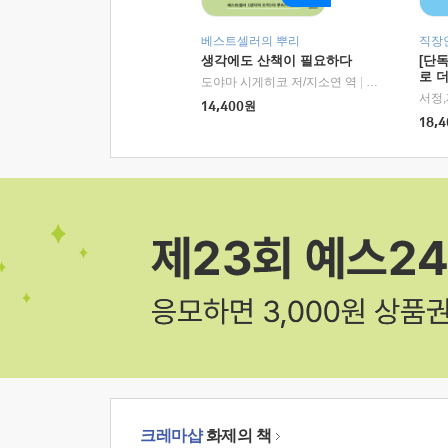
베스트셀러의 뿌리
직장
생각에도 산책이 필요하다
[단
로 
도야마 시게히코 저/지소연 역
|
알에이치코리아(
14,400
원
18,4
크레마샵
화제의 책