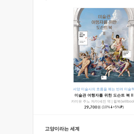
서양 미술사의 흐름을 꿰는 반려 미술
미술관 여행자를 위한 도슨트 북 II
카미유 주노 저/이세진 역
|
윌북(willboo
29,700
원
(10%
+5%
)
고양이라는 세계