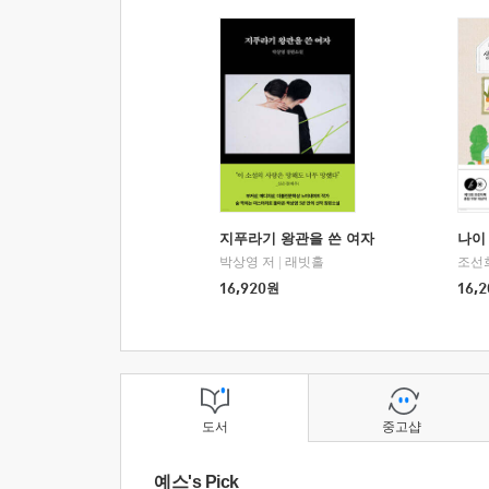
지푸라기 왕관을 쓴 여자
나이 
박상영 저
|
래빗홀
조선
16,920
원
16,2
도서
중고샵
예스's Pick