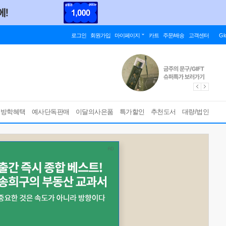
로그인
회원가입
마이페이지
카트
주문/배송
고객센터
Gl
름방학혜택
예사단독판매
이달의사은품
특가할인
추천도서
대량/법인