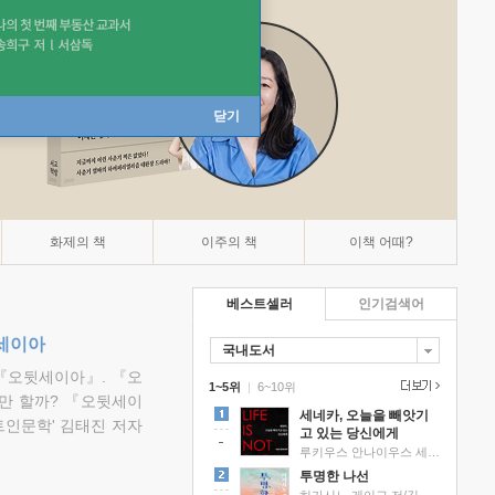
닫기
화제의 책
이주의 책
이책 어때?
베스트셀러
인기검색어
뒷세이아
국내도서
『오뒷세이아』. 『오
1~5위
|
6~10위
만 할까? 『오뒷세이
세네카, 오늘을 빼앗기
트인문학' 김태진 저자
고 있는 당신에게
루키우스 안나이우스 세네카 저/하와이 대저택 편역
투명한 나선