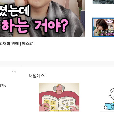
 재회 연애 | 예스24
1
/3
채널예스
여자』