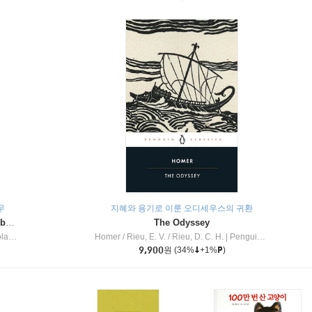
무
지혜와 용기로 이룬 오디세우스의 귀환
Dragon Masters #32 : Heart of the Ruby Dragon (A Branches Book)
The Odyssey
c Inc
Homer / Rieu, E. V. / Rieu, D. C. H.
|
Penguin Group
9,900
원
(34%
+1%
)