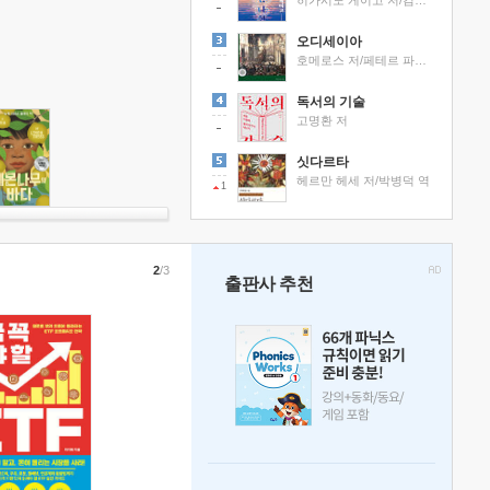
히가시노 게이고 저/김선영 역
오디세이아
호메로스 저/페테르 파울 루벤스 그림/박문재 역
독서의 기술
고명환 저
싯다르타
헤르만 헤세 저/박병덕 역
1
2
/3
출판사 추천