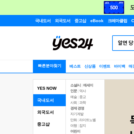
국내도서
외국도서
중고샵
eBook
크레마클럽
C
빠른분야찾기
베스트
신상품
이벤트
바이백
매
소설/시
|
에세이
YES NOW
인문
|
역사
예술
|
종교
국내도서
사회
|
과학
경제 경영
외국도서
자기계발
만화
|
라이트노벨
중고샵
여행
|
잡지
어린이