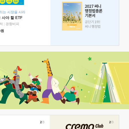
리는 시장을 사라
 사야 할 ETF
저
|
경향비피
0
원
2
/3
2
/3