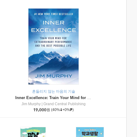
흔들리지 않는 마음의 기술
Inner Excellence: Train Your Mind for Extraordinary Performance and the Best Possible Life
Jim Murphy
|
Grand Central Publishing
19,000
원
(40%
+0%
)