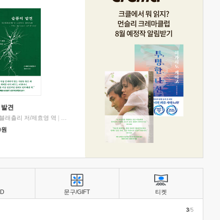
 발견
블래츨리 저/제효영 역
|
디플롯
0
원
BD
문구/GIFT
티켓
3
/5