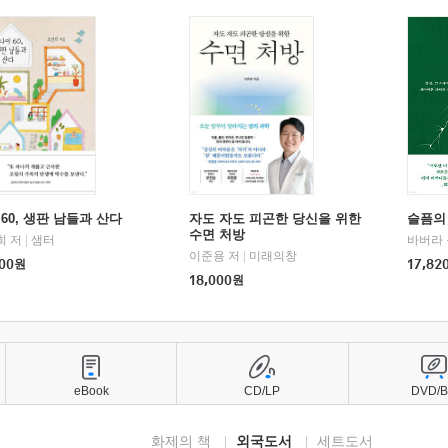
60, 생판 남들과 산다
자도 자도 피곤한 당신을 위한
슬픔의
수면 처방
희 저
|
샘터
바버라 
이준용 저
|
미래의창
00
원
17,82
18,000
원
eBook
CD/LP
DVD/
화제의 책
외국도서
세트도서