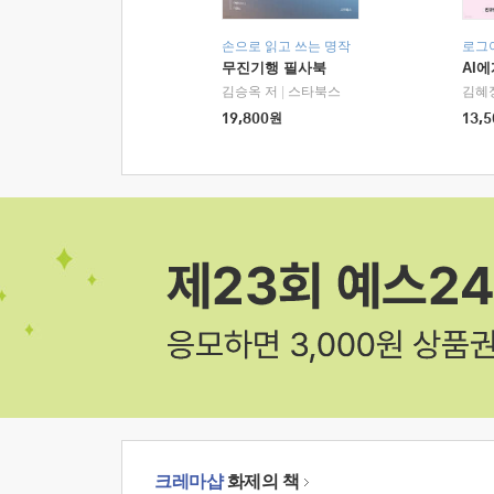
손으로 읽고 쓰는 명작
로그
무진기행 필사북
AI
김승옥 저
|
스타북스
김혜
19,800
원
13,5
크레마샵
화제의 책