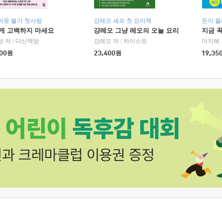
아웃 불가 첫사랑
강레오 셰프 첫 요리책
돈이 몰
에게 고백하지 마세요
걍레오 그냥 레오의 오늘 요리
지금 꼭
정 저
|
다산책방
강레오 저
|
하이스트
마지혜 
00
원
23,400
원
19,35