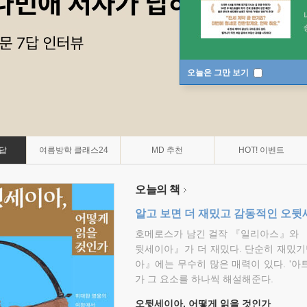
오늘은 그만 보기
7답
여름방학 클래스24
MD 추천
HOT! 이벤트
오늘의 책
알고 보면 더 재밌고 감동적인 오
호메로스가 남긴 걸작 『일리아스』와 
뒷세이아』가 더 재밌다. 단순히 재밌기
아』에는 무수히 많은 매력이 있다. '아
가 그 요소를 하나씩 해설해준다.
오뒷세이아, 어떻게 읽을 것인가