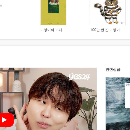
는
고양이의 노래
100만 번 산 고양이
관련상품