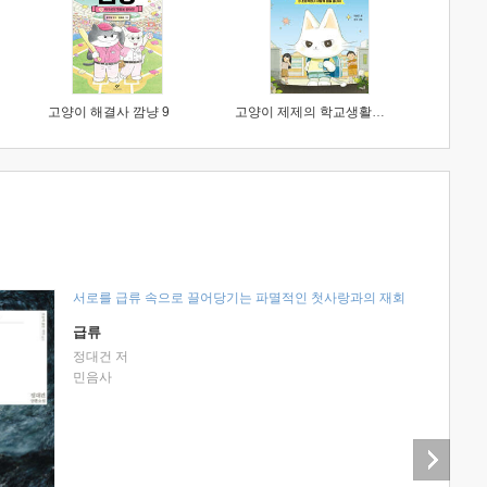
고양이 해결사 깜냥 9
고양이 제제의 학교생활 1 : 초등학생이 이렇게 힘들 줄이야
서로를 급류 속으로 끌어당기는 파멸적인 첫사랑과의 재회
급류
정대건 저
민음사