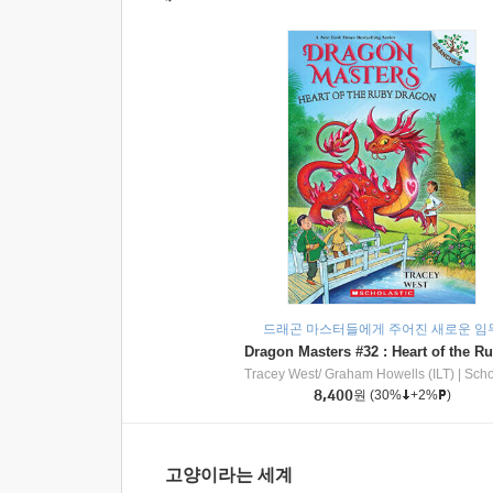
드래곤 마스터들에게 주어진 새로운 임
Tracey West/ Graham Howells (ILT)
|
Scholasti
8,400
원
(30%
+2%
)
고양이라는 세계