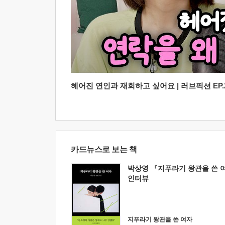
헤어진 연인과 재회하고 싶어요 | 러브픽션 EP.2
카드뉴스로 보는 책
박상영 『지푸라기 왕관을 쓴 
인터뷰
지푸라기 왕관을 쓴 여자