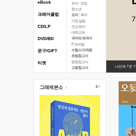
eBook
유아
|
전집
청소년
크레마클럽
요리
|
육아
가정 살림
CD/LP
건강 취미
대학교재
DVD/BD
국어와 외국어
IT 모바일
수험서 자격증
문구/GIFT
초등참고서
중등참고서
티켓
나민애 7문 
고등참고서
그래제본소
2
/5