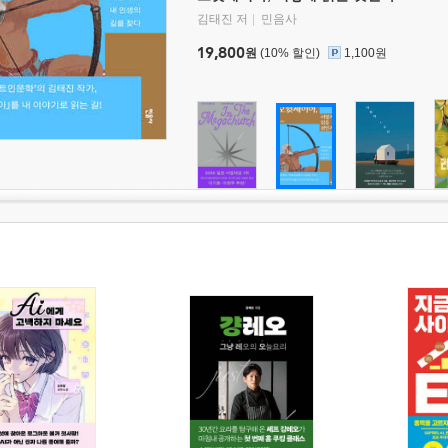
김태진 저
민음사
19,800
원
(10% 할인)
1,100원