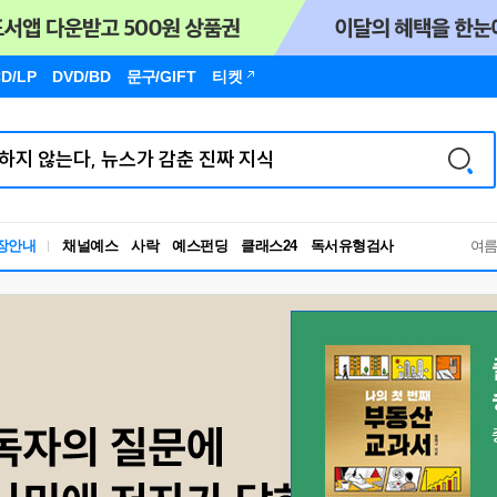
D/LP
DVD/BD
문구
/GIFT
티켓
독서유형검사
장안내
채널예스
사락
예스펀딩
클래스24
여
RBTI Lab
독서유형검사