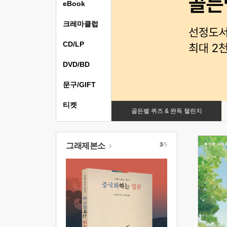
eBook
크레마클럽
CD/LP
DVD/BD
문구/GIFT
티켓
골든벨 퀴즈 & 완독 챌린지
그래제본소
3
/5