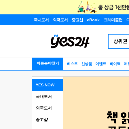
국내도서
외국도서
중고샵
eBook
크레마클럽
C
빠른분야찾기
베스트
신상품
이벤트
바이백
매
YES NOW
국내도서
외국도서
중고샵