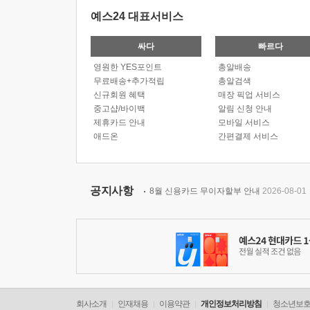
예스24 대표서비스
싸다
빠르다
영원한 YES포인트
총알배송
무료배송+추가적립
총알검색
신규회원 혜택
매장 픽업 서비스
중고샵/바이백
알림 신청 안내
제휴카드 안내
모바일 서비스
애드온
간편결제 서비스
공지사항
8월 신용카드 무이자할부 안내
2026-08-01
회사소개
인재채용
이용약관
개인정보처리방침
청소년보