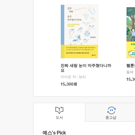
진짜 새랑 눈이 마주쳤다니까
웹툰
요
돌배
이이은 저
|
보리
15,3
15,300
원
도서
중고샵
예스's Pick