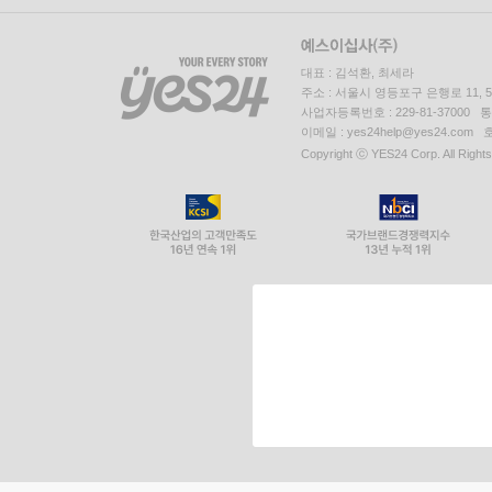
대표 : 김석환, 최세라
주소 : 서울시 영등포구 은행로 11,
사업자등록번호 : 229-81-37000 
이메일 : yes24help@yes24.c
Copyright ⓒ YES24 Corp. All Right