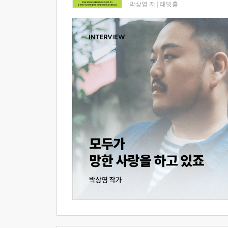
박상영 저
|
래빗홀