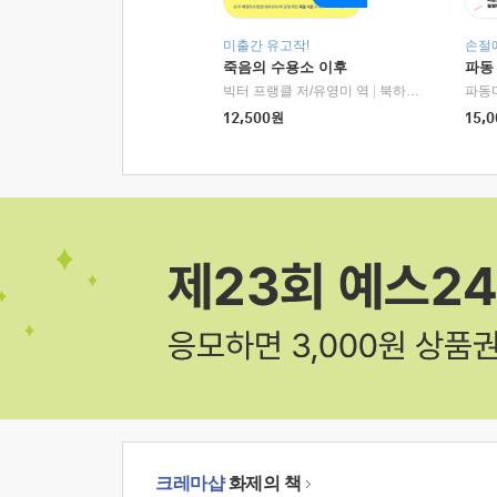
미출간 유고작!
손절
죽음의 수용소 이후
파동
빅터 프랭클 저/유영미 역
|
북하우스
파동
12,500
원
15,0
크레마샵
화제의 책