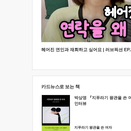
헤어진 연인과 재회하고 싶어요 | 러브픽션 EP.2
카드뉴스로 보는 책
박상영 『지푸라기 왕관을 쓴 
인터뷰
지푸라기 왕관을 쓴 여자