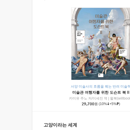
서양 미술사의 흐름을 꿰는 반려 미술
미술관 여행자를 위한 도슨트 북 II
카미유 주노 저/이세진 역
|
윌북(willboo
29,700
원
(10%
+5%
)
고양이라는 세계