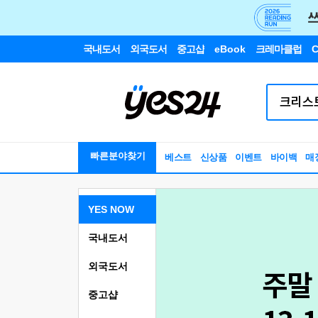
국내도서
외국도서
중고샵
eBook
크레마클럽
C
빠른분야찾기
베스트
신상품
이벤트
바이백
매
YES NOW
국내도서
외국도서
중고샵