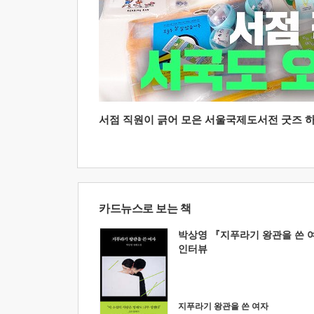
서점 직원이 긁어 모은 서울국제도서전 굿즈 하울
카드뉴스로 보는 책
박상영 『지푸라기 왕관을 쓴 
인터뷰
지푸라기 왕관을 쓴 여자