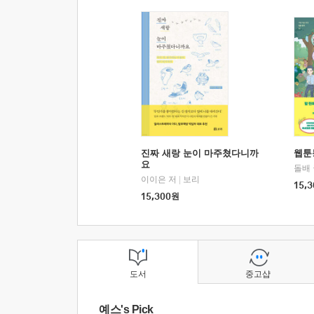
진짜 새랑 눈이 마주쳤다니까
웹툰
요
돌배
이이은 저
|
보리
15,3
15,300
원
도서
중고샵
예스's Pick