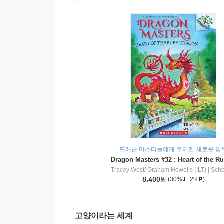
드래곤 마스터들에게 주어진 새로운 임
Tracey West/ Graham Howells (ILT)
|
Scholasti
8,400
원
(30%
+2%
)
고양이라는 세계