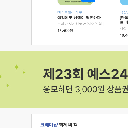
베스트셀러의 뿌리
직장
생각에도 산책이 필요하다
[단
로 
도야마 시게히코 저/지소연 역
|
알에이치코리아(
14,400
원
18,4
크레마샵
화제의 책