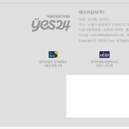
대표 : 김석환, 최세라
주소 : 서울시 영등포구 은행로 11,
사업자등록번호 : 229-81-37000 
이메일 : yes24help@yes24.c
Copyright ⓒ YES24 Corp. All Right