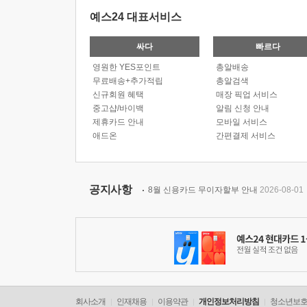
예스24 대표서비스
싸다
빠르다
영원한 YES포인트
총알배송
무료배송+추가적립
총알검색
신규회원 혜택
매장 픽업 서비스
중고샵/바이백
알림 신청 안내
제휴카드 안내
모바일 서비스
애드온
간편결제 서비스
공지사항
8월 신용카드 무이자할부 안내
2026-08-01
회사소개
인재채용
이용약관
개인정보처리방침
청소년보