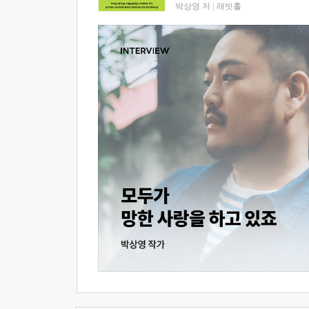
박상영 저
|
래빗홀