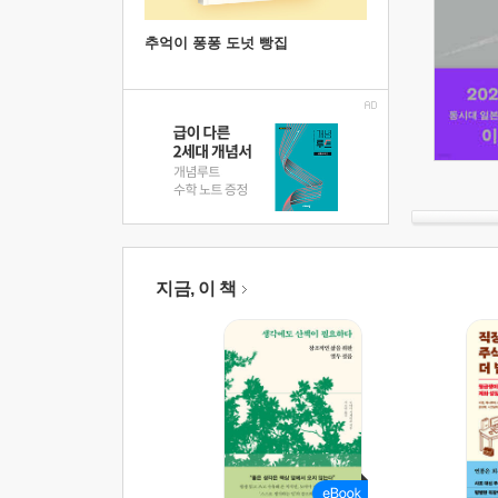
추억이 퐁퐁 도넛 빵집
지금, 이 책