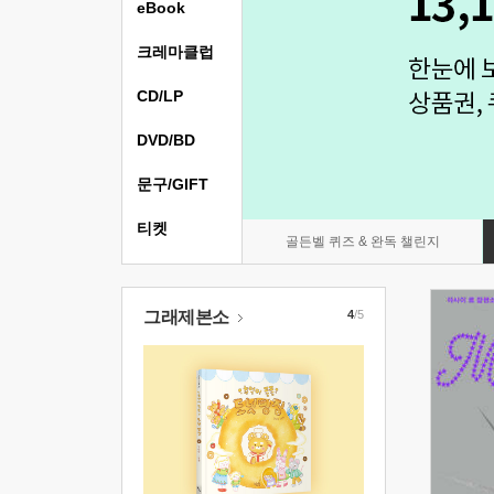
eBook
크레마클럽
CD/LP
DVD/BD
문구/GIFT
티켓
골든벨 퀴즈 & 완독 챌린지
그래제본소
4
/5