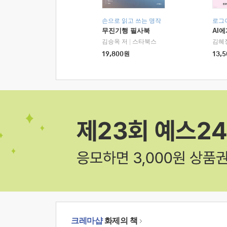
손으로 읽고 쓰는 명작
로그
무진기행 필사북
AI
김승옥 저
|
스타북스
김혜
19,800
원
13,5
크레마샵
화제의 책