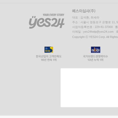
대표 : 김석환, 최세라
주소 : 서울시 영등포구 은행로 11,
사업자등록번호 : 229-81-37000 
이메일 : yes24help@yes24.c
Copyright ⓒ YES24 Corp. All Right