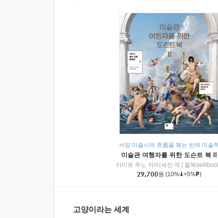
서양 미술사의 흐름을 꿰는 반려 미술
미술관 여행자를 위한 도슨트 북 II
카미유 주노 저/이세진 역
|
윌북(willboo
29,700
원
(10%
+5%
)
고양이라는 세계