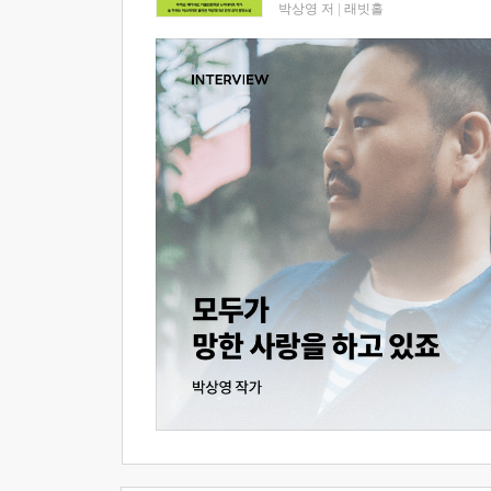
박상영 저
|
래빗홀