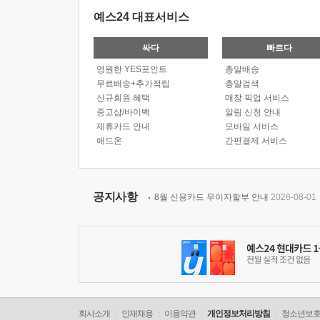
예스24 대표서비스
싸다
빠르다
영원한 YES포인트
총알배송
무료배송+추가적립
총알검색
신규회원 혜택
매장 픽업 서비스
중고샵/바이백
알림 신청 안내
제휴카드 안내
모바일 서비스
애드온
간편결제 서비스
공지사항
8월 신용카드 무이자할부 안내
2026-08-01
회사소개
인재채용
이용약관
개인정보처리방침
청소년보