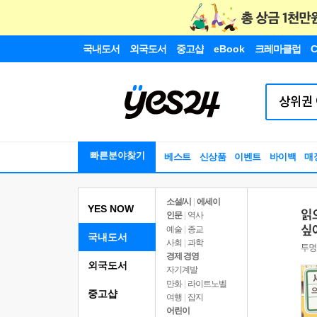
국내도서
외국도서
중고샵
eBook
크레마클럽
C
빠른분야찾기
베스트
신상품
이벤트
바이백
매
소설/시
|
에세이
YES NOW
인문
|
역사
예술
|
종교
국내도서
사회
|
과학
경제 경영
외국도서
자기계발
만화
|
라이트노벨
중고샵
여행
|
잡지
어린이