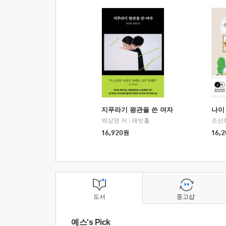
지푸라기 왕관을 쓴 여자
나이 
박상영 저
|
래빗홀
조선
16,920
원
16,2
도서
중고샵
예스's Pick