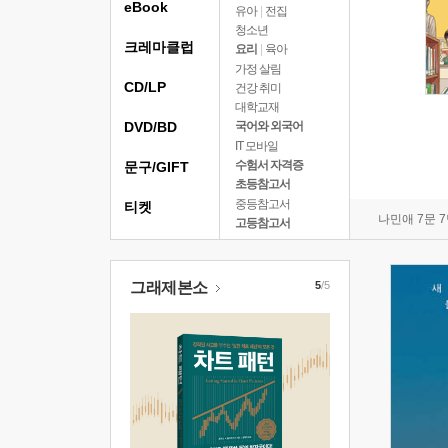
eBook
유아
|
전집
청소년
크레마클럽
요리
|
육아
가정 살림
CD/LP
건강 취미
대학교재
DVD/BD
국어와 외국어
IT 모바일
수험서 자격증
문구/GIFT
초등참고서
중등참고서
티켓
나민애 7문 
고등참고서
그래제본소
5
/5