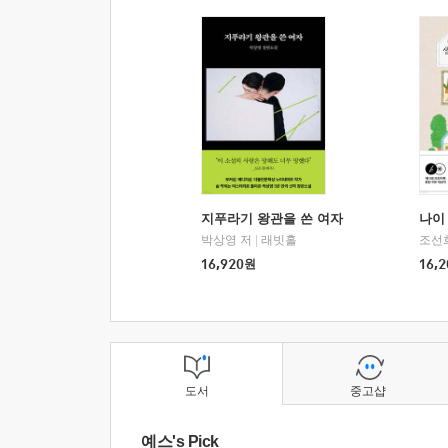
지푸라기 왕관을 쓴 여자
나이 
박상영 저
|
래빗홀
조선
16,920
원
16,2
도서
중고샵
예스's Pick