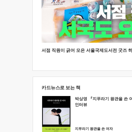
서점 직원이 긁어 모은 서울국제도서전 굿즈 하울
카드뉴스로 보는 책
박상영 『지푸라기 왕관을 쓴 
인터뷰
지푸라기 왕관을 쓴 여자