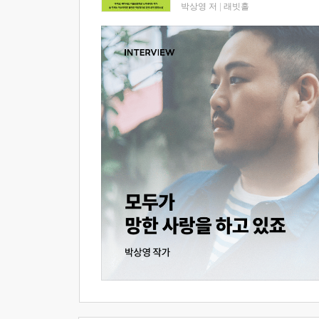
박상영 저
|
래빗홀