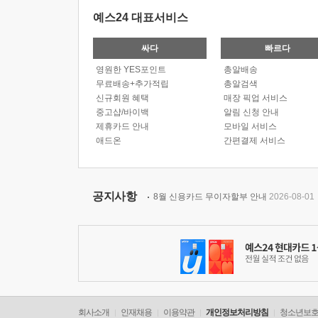
예스24 대표서비스
싸다
빠르다
영원한 YES포인트
총알배송
무료배송+추가적립
총알검색
신규회원 혜택
매장 픽업 서비스
중고샵/바이백
알림 신청 안내
제휴카드 안내
모바일 서비스
애드온
간편결제 서비스
공지사항
8월 신용카드 무이자할부 안내
2026-08-01
회사소개
인재채용
이용약관
개인정보처리방침
청소년보