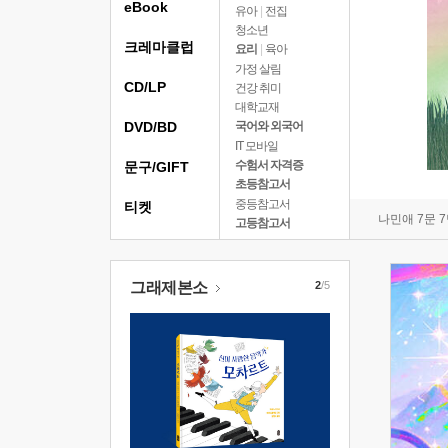
eBook
유아
|
전집
청소년
크레마클럽
요리
|
육아
가정 살림
CD/LP
건강 취미
대학교재
DVD/BD
국어와 외국어
IT 모바일
수험서 자격증
문구/GIFT
초등참고서
중등참고서
티켓
나민애 7문 
고등참고서
그래제본소
2
/5