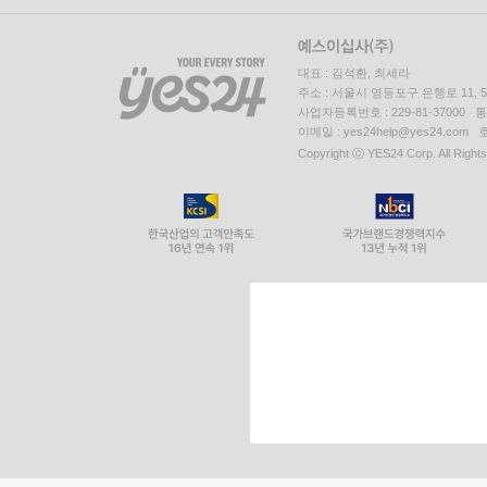
대표 : 김석환, 최세라
주소 : 서울시 영등포구 은행로 11,
사업자등록번호 : 229-81-37000 
이메일 : yes24help@yes24.c
Copyright ⓒ YES24 Corp. All Right