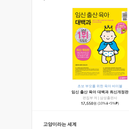
초보 부모를 위한 육아 바이블
임신 출산 육아 대백과 최신개정판
편집부 저
|
삼성출판사
17,550
원
(10%
+5%
)
고양이라는 세계