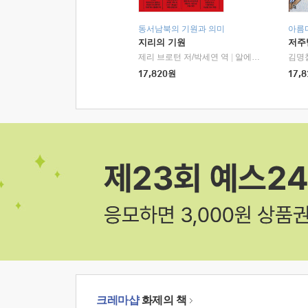
동서남북의 기원과 의미
아름
지리의 기원
저주
제리 브로턴 저/박세연 역
|
알에이치코리아(RHK)
김명
17,820
원
17,8
크레마샵
화제의 책