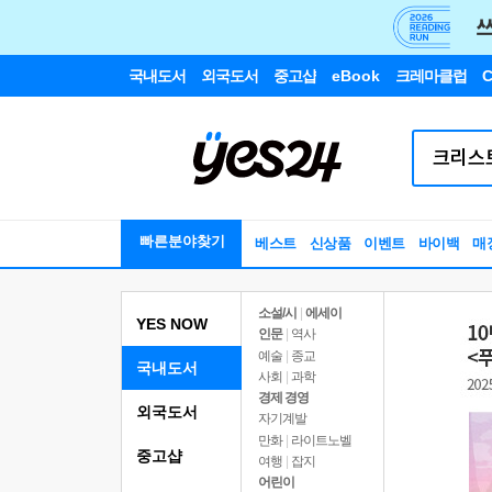
국내도서
외국도서
중고샵
eBook
크레마클럽
C
빠른분야찾기
베스트
신상품
이벤트
바이백
매
소설/시
|
에세이
YES NOW
인문
|
역사
예술
|
종교
국내도서
사회
|
과학
경제 경영
외국도서
자기계발
만화
|
라이트노벨
중고샵
여행
|
잡지
어린이