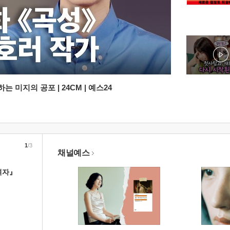
 미지의 공포 | 24CM | 예스24
1
/3
채널예스
여자』