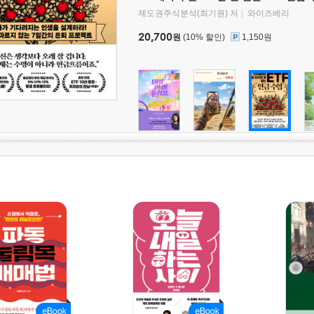
제도권주식분석(최기원) 저
와이즈베리
20,700
원
(10% 할인)
1,150원