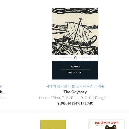
무
지혜와 용기로 이룬 오디세우스의 귀환
Dragon Masters #32 : Heart of the Ruby Dragon (A Branches Book)
The Odyssey
c Inc
Homer / Rieu, E. V. / Rieu, D. C. H.
|
Penguin Group
9,900
원
(34%
+1%
)