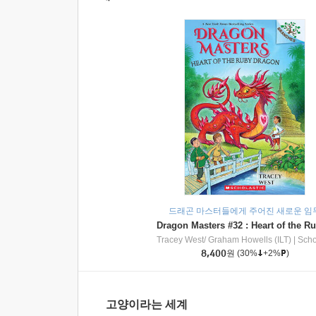
드래곤 마스터들에게 주어진 새로운 임
Tracey West/ Graham Howells (ILT)
|
Scholasti
8,400
원
(30%
+2%
)
고양이라는 세계