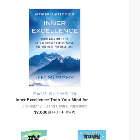
흔들리지 않는 마음의 기술
Inner Excellence: Train Your Mind for Extraordinary Performance and the Best Possible Life
Jim Murphy
|
Grand Central Publishing
19,000
원
(40%
+0%
)