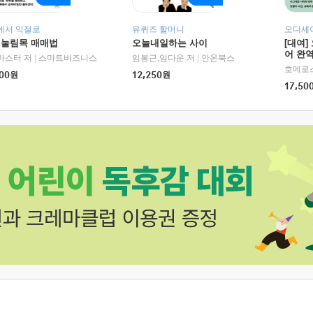
에서 익절로
유퀴즈 할머니
오디세이
 눌림목 매매법
오늘내일하는 사이
[대여]
어 완역
RHK)
마스터 저
|
스마트비즈니스
임봉근,임다운 저
|
안온북스
00
원
12,250
원
17,50