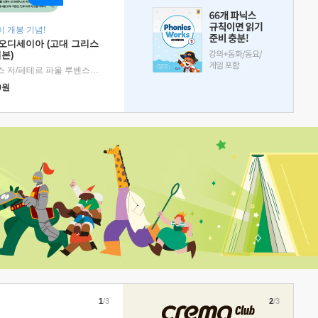
 개봉 기념!
 오디세이아 (고대 그리스
본)
호메로스 저/페테르 파울 루벤스 그림/박문재 역
|
현대지성
0
원
1
/3
2
/3