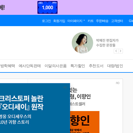
로그인
회원가입
마이페이지
카트
주문/배송
고객센터
Gl
름방학혜택
예사단독판매
이달의사은품
특가할인
추천도서
대량/법인