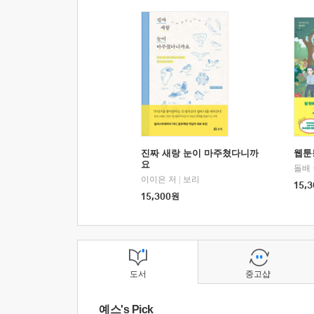
진짜 새랑 눈이 마주쳤다니까
웹툰
요
돌배
이이은 저
|
보리
15,3
15,300
원
도서
중고샵
예스's Pick