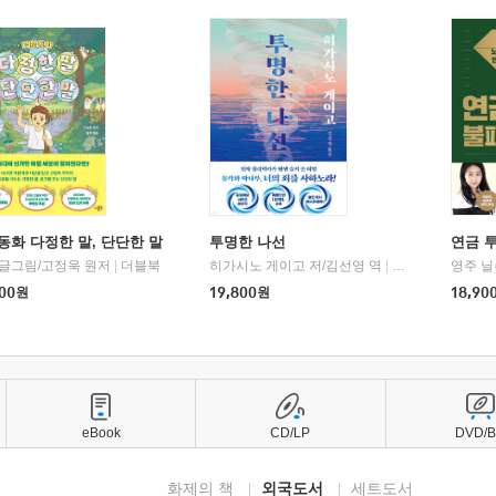
동화 다정한 말, 단단한 말
투명한 나선
연금 
 글그림/고정욱 원저
|
더블북
히가시노 게이고 저/김선영 역
|
북다
영주 닐
00
원
19,800
원
18,90
eBook
CD/LP
DVD/
화제의 책
외국도서
세트도서