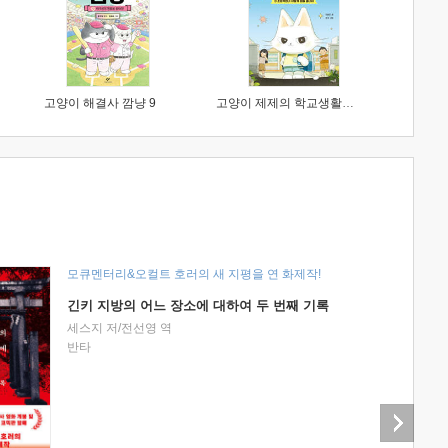
고양이 해결사 깜냥 9
고양이 제제의 학교생활 1 : 초등학생이 이렇게 힘들 줄이야
모큐멘터리&오컬트 호러의 새 지평을 연 화제작!
긴키 지방의 어느 장소에 대하여 두 번째 기록
세스지 저/전선영 역
반타