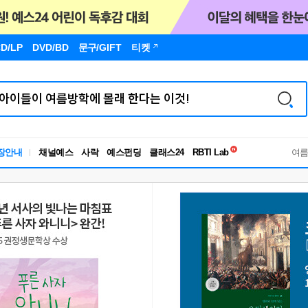
D/LP
DVD/BD
문구
/GIFT
티켓
독서유형검사
RBTI Lab
장안내
채널예스
사락
예스펀딩
클래스24
독서유형검사
여