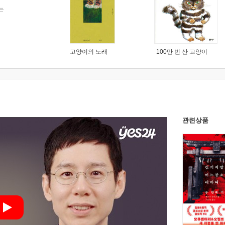
는
고양이의 노래
100만 번 산 고양이
관련상품