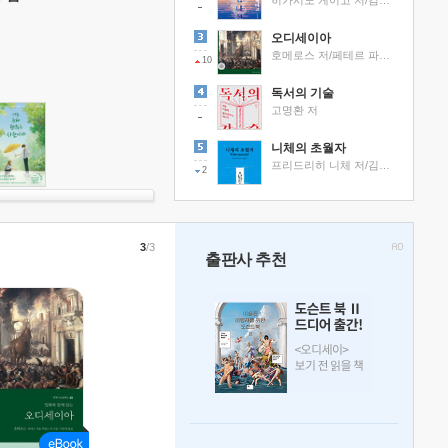
히가시노 게이고 저/김선영 역
오디세이아
호메로스 저/페테르 파울 루벤스 그림/박문재 역
10
독서의 기술
고명환 저
니체의 초월자
프리드리히 니체 저/김철 편역
2
3
/3
출판사 추천