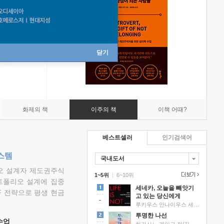
닫기
화제의 책
이주의 책
이책 어때?
베스트셀러
인기검색어
스템
국내도서
리오 설계자 제도권주식
1~5위
|
6~10위
트폴리오 설계에 집중
세네카, 오늘을 빼앗기
F 전략으로 평생 현금
고 있는 당신에게
루키우스 안나이우스 세네카 저/하와이 대저택 편역
투명한 나선
 수업