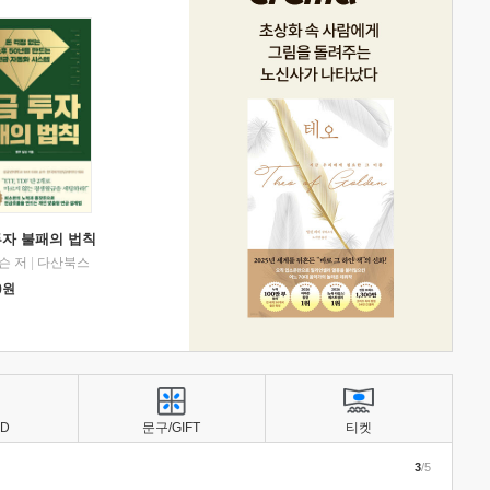
투자 불패의 법칙
슨 저
|
다산북스
0
원
BD
문구/GIFT
티켓
3
/5