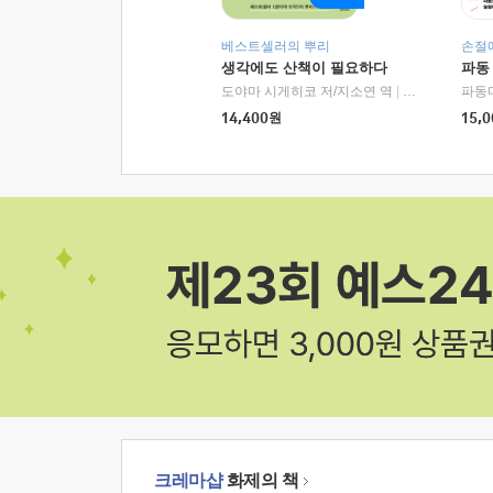
베스트셀러의 뿌리
손절
생각에도 산책이 필요하다
파동
도야마 시게히코 저/지소연 역
|
알에이치코리아(
파동
14,400
원
15,0
크레마샵
화제의 책