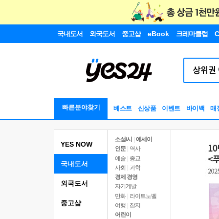
국내도서
외국도서
중고샵
eBook
크레마클럽
C
빠른분야찾기
베스트
신상품
이벤트
바이백
매
소설/시
|
에세이
YES NOW
인문
|
역사
예술
|
종교
국내도서
사회
|
과학
경제 경영
외국도서
자기계발
만화
|
라이트노벨
중고샵
여행
|
잡지
어린이