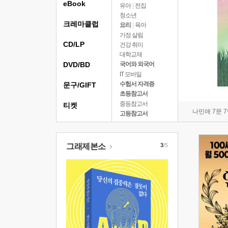
eBook
유아
|
전집
청소년
크레마클럽
요리
|
육아
가정 살림
CD/LP
건강 취미
대학교재
DVD/BD
국어와 외국어
IT 모바일
수험서 자격증
문구/GIFT
초등참고서
중등참고서
티켓
나민애 7문 
고등참고서
그래제본소
3
/5